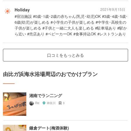
Holiday
2021年9月15日
#宿泊施設 #0歳･1歳･2歳の赤ちゃん(乳児･幼児)OK #3歳･4歳･5歳･
6歳(幼児)が楽しめる #小学生の子供が楽しめる #中学生･高校生の
子供が楽しめる #子供と一緒に大人も楽しめる #駐車場あり #駅か
ら近い #売店あり #ベビーカーOK #食事持込OK #レストランあり
口コミをもっとみる
由比ガ浜海水浴場周辺のおでかけプラン
湘南でラン二ング
Rie
神奈川
3
鎌倉デート(梅酒体験)