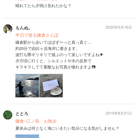
晴れてたら夕焼け見れたかな？
もんぬ。
2020年3月16日
半日で巡る鎌倉さんぽ
鎌倉駅から歩いてほぼずーっと真っ直ぐ…
約20分で由比ヶ浜海岸に着きます。
波打ち際ギリギリで遊ぶのって楽しいですよね🐠
夕方頃に行くと、シルエットや水の反射で
キラキラしてて素敵なお写真が撮れますよ📷
ととろ
2019年8月31日
鎌倉~江ノ島 お散歩
夏休みは何となく海にいきたい気分になる気がしません？