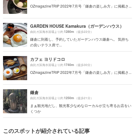
OZmagazineTRIP 2022年7月号「鎌倉の楽しみ方」に掲載さ...
GARDEN HOUSE Kamakura（ガーデンハウス）
1280m
由比ガ浜海水浴場より約
（徒歩22分）
鎌倉に到着し、予約していたガーデンハウス鎌倉へ。 気持ち
の良いテラス席で...
カフェ ヨリドコロ
1740m
由比ガ浜海水浴場より約
（徒歩30分）
OZmagazineTRIP 2022年7月号「鎌倉の楽しみ方」に掲載さ...
鎌倉
1250m
由比ガ浜海水浴場より約
（徒歩21分）
まぁ観光地だし、観光客少なめなローカルが立ち寄るお店をい
くつか
このスポットが紹介されている記事