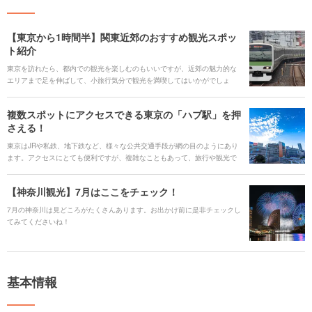
【東京から1時間半】関東近郊のおすすめ観光スポッ
ト紹介
東京を訪れたら、都内での観光を楽しむのもいいですが、近郊の魅力的な
エリアまで足を伸ばして、小旅行気分で観光を満喫してはいかがでしょ
う。今回は、大人気の千葉・浦安の東京ディズニーランドから、横浜、鎌
倉に箱根湯本、そして長野・軽井沢まで、山手線の駅から1時間半以内で行
複数スポットにアクセスできる東京の「ハブ駅」を押
けるエリアと、そのエリアおすすめのスポットをご紹介します。
さえる！
東京はJRや私鉄、地下鉄など、様々な公共交通手段が網の目のようにあり
ます。アクセスにとても便利ですが、複雑なこともあって、旅行や観光で
利用する際、ちょっと難しいと感じてしまうこともあるかもしれません。
ですが、多くの交通網が交差して接続する「ハブ駅」を押さえておけば、
【神奈川観光】7月はここをチェック！
電車を使って東京から目的の観光エリアへとスムーズに移動できること間
違いなしです。 今回は、東京でも特に利用しやすい「ハブ駅」と、それぞ
7月の神奈川は見どころがたくさんあります。お出かけ前に是非チェックし
れの駅から行ける人気の観光エリアをご紹介します。
てみてくださいね！
基本情報