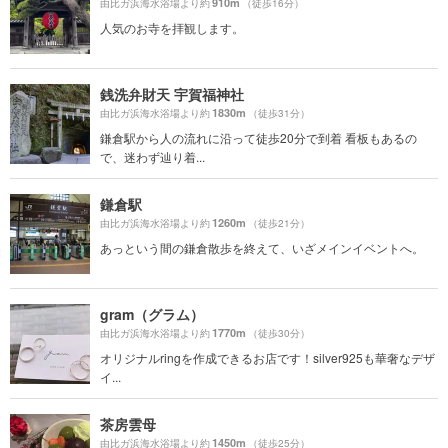
910m
由比ガ浜海水浴場より約
（徒歩16分）
人気のお寺を拝観します。
銭洗弁財天 宇賀福神社
1830m
由比ガ浜海水浴場より約
（徒歩31分）
鎌倉駅から人の流れに沿って徒歩20分で到着 看板もあるの
で、迷わず辿り着...
鎌倉駅
1260m
由比ガ浜海水浴場より約
（徒歩21分）
あっという間の鎌倉散歩を終えて、いざメインイベントへ。
gram（グラム）
1770m
由比ガ浜海水浴場より約
（徒歩30分）
オリジナルringを作成できるお店です！silver925も華奢なデザ
イ...
茶房雲母
1450m
由比ガ浜海水浴場より約
（徒歩25分）