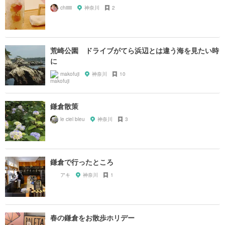
chiiiiii
神奈川
2
荒崎公園 ドライブがてら浜辺とは違う海を見たい時
に
makofuji
神奈川
10
鎌倉散策
le ciel bleu
神奈川
3
鎌倉で行ったところ
アキ
神奈川
1
春の鎌倉をお散歩ホリデー