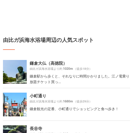
由比ガ浜海水浴場周辺の人気スポット
鎌倉大仏（高徳院）
1020m
由比ガ浜海水浴場より約
（徒歩18分）
鎌倉駅から歩くと、それなりに時間かかりました。江ノ電乗り
放題チケット買っ...
小町通り
1680m
由比ガ浜海水浴場より約
（徒歩29分）
鎌倉観光の定番、小町通りでショッピングと食べ歩き！
長谷寺