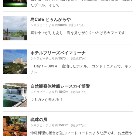
たプール、そして...
島Cafe とぅんからや
980m
シギラビーチより約
（徒歩17分）
庭や小上がりもあり、海を見ながらくつろげるカフェです。
ホテルブリーズベイマリーナ
1570m
シギラビーチより約
（徒歩27分）
［Day 1～Day 4］ 宿泊したホテル。 コンドミニアムで、キッ
チン...
自然観察体験船シースカイ博愛
1840m
シギラビーチより約
（徒歩31分）
ウミガメが見れる！
琉球の風
1580m
シギラビーチより約
（徒歩27分）
沖縄料理の屋台が並ぶフードコートのような所です。お土産や