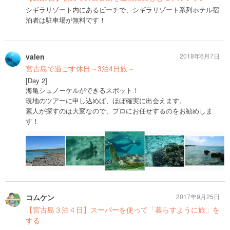
シギラリゾート内にあるビーチで、シギラリゾート系列ホテル宿
泊者は駐車場が無料です！
valen
2018年6月7日
宮古島で過ごす休日～3泊4日旅～
[Day 2]
海亀シュノーケルができるスポット！
現地のツアーに申し込めば、ほぼ確実に出会えます。
素人が探すのは大変なので、プロにお任せするのをお勧めしま
す！
コムケン
2017年9月25日
【宮古島３泊４日】スーパーを使って「暮らすように旅」を
する