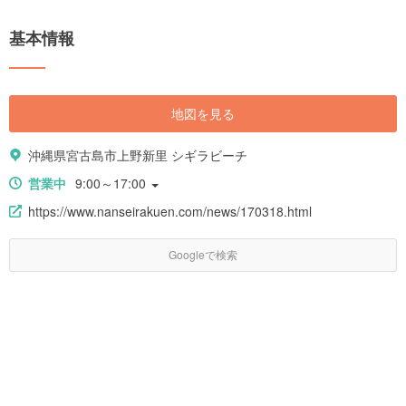
に出会うこともできます。普段の生活ではなかなか出会えない大自然の絶
景や独特の民俗文化に触れて、おいしいグルメを味わい、憧れのホテルに
基本情報
泊まって、旅を満喫すれば、心も体もリフレッシュできるでしょう。 今回
は、見どころや人気の観光スポット、グルメやアクセス情報、ホテルま
で、宮古島旅行の全てをご紹介します！
地図を見る
沖縄県宮古島市上野新里 シギラビーチ
営業中
9:00～17:00
https://www.nanseirakuen.com/news/170318.html
Googleで検索