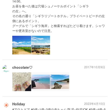
14:00。
お昼を食べた後は穴場シュノーケルポイント「シギラ
の左」へ。
その名の通り「シギラリゾートホテル」プライベートビーチの左
側にあるポイント。
グーグルで「シギラ海岸」と検索すればたどり着けます。シャワ
ーや更衣室がないので注意。
chocolate♡
2017年10月9日
Holiday
2023年4月10日
#アウトドア #0歳･1歳･2歳の赤ちゃん(乳児･幼児)OK #3歳･4歳･5