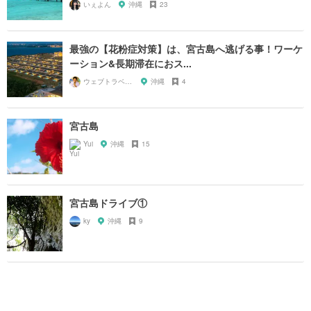
いぇよん
沖縄
23
最強の【花粉症対策】は、宮古島へ逃げる事！ワーケ
ーション&長期滞在におス...
ウェブトラベル 溝部
沖縄
4
宮古島
Yui
沖縄
15
宮古島ドライブ①
ky
沖縄
9