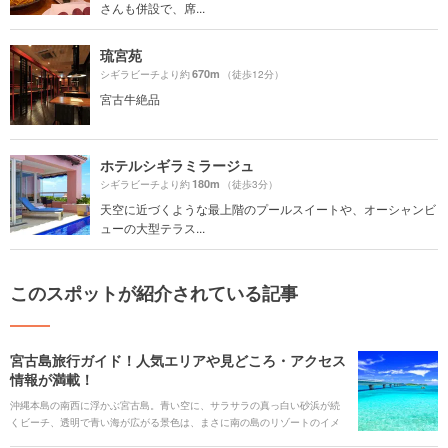
さんも併設で、席...
琉宮苑
670m
シギラビーチより約
（徒歩12分）
宮古牛絶品
ホテルシギラミラージュ
180m
シギラビーチより約
（徒歩3分）
天空に近づくような最上階のプールスイートや、オーシャンビ
ューの大型テラス...
このスポットが紹介されている記事
宮古島旅行ガイド！人気エリアや見どころ・アクセス
情報が満載！
沖縄本島の南西に浮かぶ宮古島。青い空に、サラサラの真っ白い砂浜が続
くビーチ、透明で青い海が広がる景色は、まさに南の島のリゾートのイメ
ージそのままの景色です。海の中では、間近にカラフルなサンゴや熱帯魚