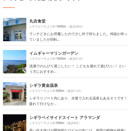
丸吉食堂
1640m
シギラビーチより約
（徒歩28分）
ランチどきにお邪魔したので少し外で待ちました。何組か待っ
ていましたが回転...
イムギャーマリンガーデン
1830m
シギラビーチより約
（徒歩31分）
浅瀬でのんびり過ごしたい！ こどもを連れて遊びたい！ とい
う方におすすめ...
シギラ黄金温泉
620m
シギラビーチより約
（徒歩11分）
シギラリゾート内にあり、水着で入れる温泉もあるそうです！
疲れて行けなか...
シギラベイサイドスイート アラマンダ
530m
シギラビーチより約
（徒歩9分）
高い吹き抜けが開放的なロビーの先には、南国の植物を植栽し