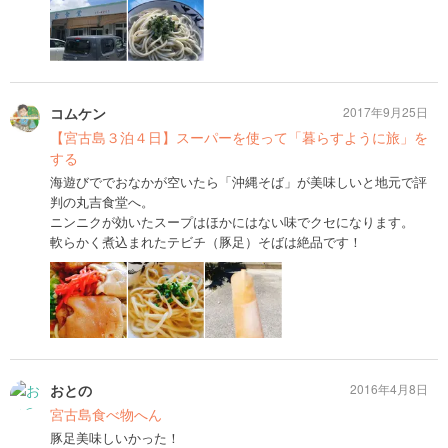
コムケン
2017年9月25日
【宮古島３泊４日】スーパーを使って「暮らすように旅」を
する
海遊びででおなかが空いたら「沖縄そば」が美味しいと地元で評
判の丸吉食堂へ。
ニンニクが効いたスープはほかにはない味でクセになります。
軟らかく煮込まれたテビチ（豚足）そばは絶品です！
おとの
2016年4月8日
宮古島食べ物へん
豚足美味しいかった！