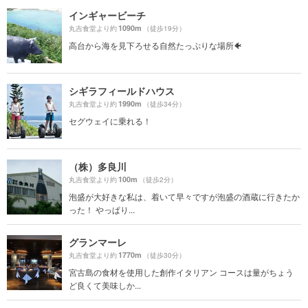
インギャービーチ
1090m
丸吉食堂より約
（徒歩19分）
高台から海を見下ろせる自然たっぷりな場所🐠
シギラフィールドハウス
1990m
丸吉食堂より約
（徒歩34分）
セグウェイに乗れる！
（株）多良川
100m
丸吉食堂より約
（徒歩2分）
泡盛が大好きな私は、着いて早々ですが泡盛の酒蔵に行きたか
った！ やっぱり...
グランマーレ
1770m
丸吉食堂より約
（徒歩30分）
宮古島の食材を使用した創作イタリアン コースは量がちょう
ど良くて美味しか...