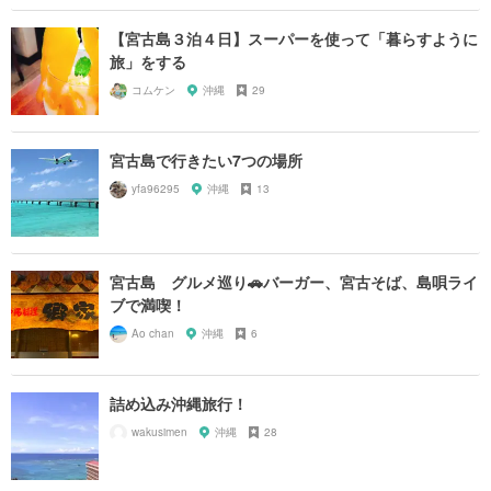
【宮古島３泊４日】スーパーを使って「暮らすように
旅」をする
コムケン
沖縄
29
宮古島で行きたい7つの場所
yfa96295
沖縄
13
宮古島 グルメ巡り🚗バーガー、宮古そば、島唄ライ
ブで満喫！
Ao chan
沖縄
6
詰め込み沖縄旅行！
wakusimen
沖縄
28