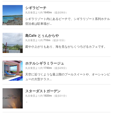
シギラビーチ
1640m
丸吉食堂より約
（徒歩28分）
シギラリゾート内にあるビーチで、シギラリゾート系列ホテル
宿泊者は駐車場が...
島Cafe とぅんからや
710m
丸吉食堂より約
（徒歩12分）
庭や小上がりもあり、海を見ながらくつろげるカフェです。
ホテルシギラミラージュ
1740m
丸吉食堂より約
（徒歩29分）
天空に近づくような最上階のプールスイートや、オーシャンビ
ューの大型テラス...
スターダストガーデン
1820m
丸吉食堂より約
（徒歩31分）
・