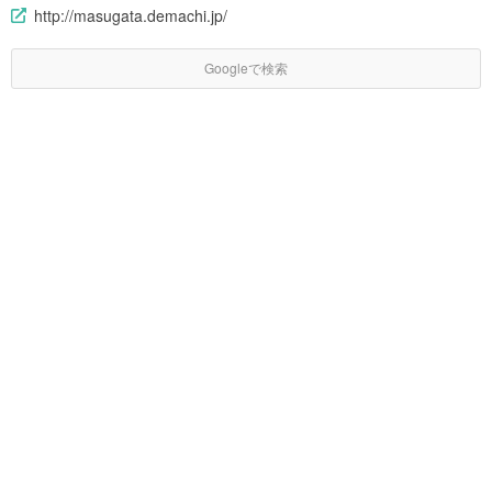
http://masugata.demachi.jp/
Googleで検索