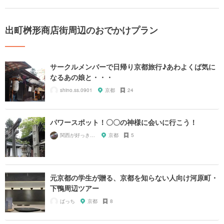
出町桝形商店街周辺のおでかけプラン
サークルメンバーで日帰り京都旅行♪あわよくば気に
なるあの娘と・・・
shino.ss.0901
京都
24
パワースポット！〇〇の神様に会いに行こう！
関西が好っきゃねん
京都
5
元京都の学生が贈る、京都を知らない人向け河原町・
下鴨周辺ツアー
ばっち
京都
8