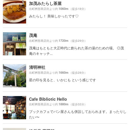
加茂みたらし茶屋
1060m
出町桝形商店街より約
（徒歩18分）
みたらし！ 美味しかったです♡
茂庵
1720m
出町桝形商店街より約
（徒歩29分）
茂庵はもともと大正時代に創られた茶の湯のための場。 ◎茂
庵のキャッチ...
清明神社
1660m
出町桝形商店街より約
（徒歩28分）
星の印を見ると、いかにも という感じです
Cafe Bibliotic Hello
1880m
出町桝形商店街より約
（徒歩32分）
ブックカフェでパン屋さんも併設しておられます。まったりし
たい〜