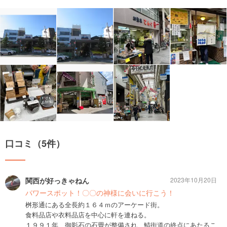
口コミ（5件）
関西が好っきゃねん
2023年10月20日
パワースポット！〇〇の神様に会いに行こう！
桝形通にある全長約１６４ｍのアーケード街。
食料品店や衣料品店を中心に軒を連ねる。
１９９１年、御影石の石畳が整備され、鯖街道の終点にあたるこ