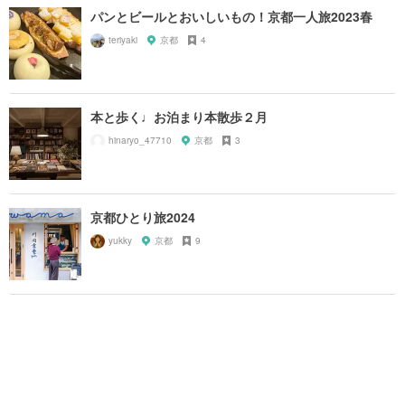
パンとビールとおいしいもの！京都一人旅2023春
teriyaki
京都
4
本と歩く♩お泊まり本散歩２月
hinaryo_47710
京都
3
京都ひとり旅2024
yukky
京都
9