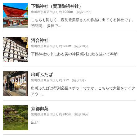
下鴨神社（賀茂御祖神社）
1020m
出町桝形商店街より約
（徒歩17分）
こちらも同じく、森見登美彦さんの作品に出てくる神社です。
初訪問。 参拝で...
河合神社
580m
出町桝形商店街より約
（徒歩10分）
下鴨神社の中にある美の神様 鏡札に絵を描いて奉納
出町ふたば
80m
出町桝形商店街より約
（徒歩2分）
出町ふたばは行列必至スポットですが、こちらで大福をテイク
アウト。
京都御苑
910m
出町桝形商店街より約
（徒歩16分）
広い!