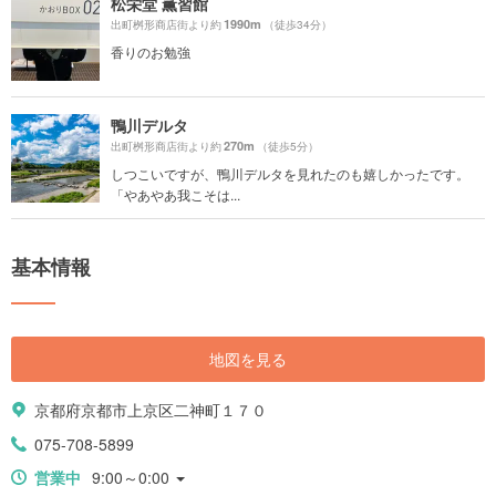
松栄堂 薫習館
1990m
出町桝形商店街より約
（徒歩34分）
香りのお勉強
鴨川デルタ
270m
出町桝形商店街より約
（徒歩5分）
しつこいですが、鴨川デルタを見れたのも嬉しかったです。
「やあやあ我こそは...
基本情報
地図を見る
京都府京都市上京区二神町１７０
075-708-5899
営業中
9:00～0:00