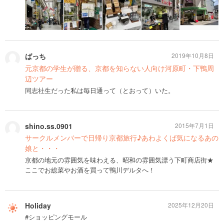
ばっち
2019年10月8日
元京都の学生が贈る、京都を知らない人向け河原町・下鴨周
辺ツアー
同志社生だった私は毎日通って（とおって）いた。
shino.ss.0901
2015年7月1日
サークルメンバーで日帰り京都旅行♪あわよくば気になるあの
娘と・・・
京都の地元の雰囲気を味わえる、昭和の雰囲気漂う下町商店街★
ここでお総菜やお酒を買って鴨川デルタへ！
Holiday
2025年12月20日
#ショッピングモール