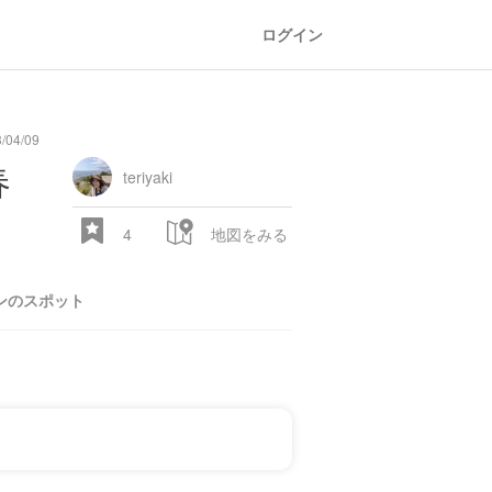
ログイン
/04/09
春
teriyaki
4
地図をみる
ンのスポット