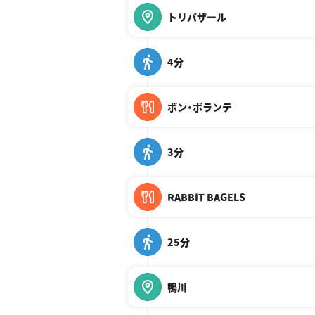
トリバザール
4分
ボン・ボランテ
3分
RABBIT BAGELS
25分
鴨川