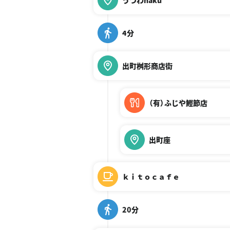
うつわhaku
4分
出町桝形商店街
（有）ふじや鰹節店
出町座
ｋｉｔｏｃａｆｅ
20分