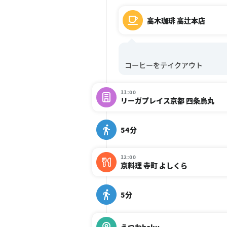
高木珈琲 高辻本店
11:00
リーガプレイス京都 四条烏丸
54分
12:00
京料理 寺町 よしくら
5分