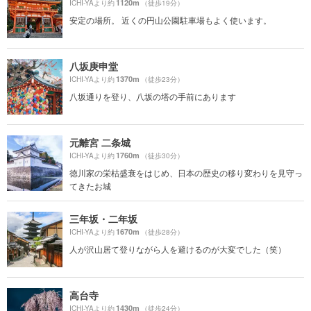
1120m
ICHI-YAより約
（徒歩19分）
安定の場所。 近くの円山公園駐車場もよく使います。
八坂庚申堂
1370m
ICHI-YAより約
（徒歩23分）
八坂通りを登り、八坂の塔の手前にあります
元離宮 二条城
1760m
ICHI-YAより約
（徒歩30分）
徳川家の栄枯盛衰をはじめ、日本の歴史の移り変わりを見守っ
てきたお城
三年坂・二年坂
1670m
ICHI-YAより約
（徒歩28分）
人が沢山居て登りながら人を避けるのが大変でした（笑）
高台寺
1430m
ICHI-YAより約
（徒歩24分）