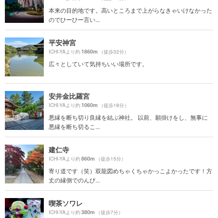
本来の目的地です。高いところまで上がらなきゃいけなかった
のでひーひー言い...
平安神宮
1860m
ICHI-YAより約
（徒歩32分）
広々としていて気持ちいい場所です。
安井金比羅宮
1060m
ICHI-YAより約
（徒歩18分）
悪縁を断ち切り良縁を結ぶ神社。 以前、願掛けをし、無事に
悪縁を断ち切るこ...
建仁寺
860m
ICHI-YAより約
（徒歩15分）
寄り道です（笑）双龍図めちゃくちゃかっこよかったです！方
丈の縁側でのんび...
喫茶ソワレ
380m
ICHI-YAより約
（徒歩7分）