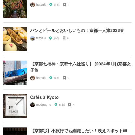
hatsuki
東京
1
パンとビールとおいしいもの！京都一人旅2023春
teriyaki
京都
4
【京都七福神・京都十六社巡り】 (2024年1月)京都女
子旅
hatsuki
東京
1
Cafés à Kyoto
modpagne
京都
7
【京都①】小旅行でも網羅したい！映えスポット📸