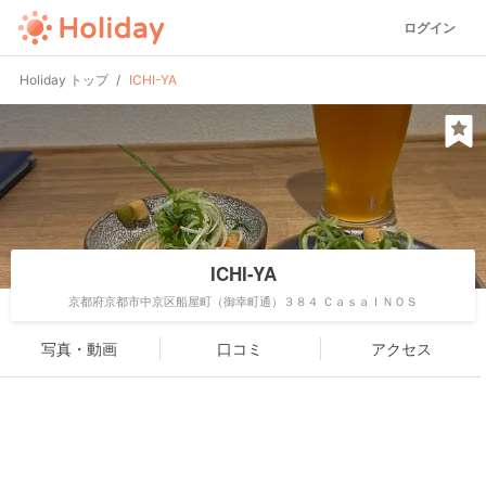
ログイン
Holiday トップ
ICHI-YA
ICHI-YA
京都府京都市中京区船屋町（御幸町通）３８４ ＣａｓａＩＮＯＳ
写真・動画
口コミ
アクセス