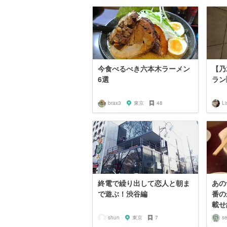
今食べるべき六本木ラーメン
【乃
6選
ラン
brax3
東京
48
Li
終電で繰り出して恋人と朝ま
あの
で遊ぶ！渋谷編
番の
載せ
shun
東京
7
se