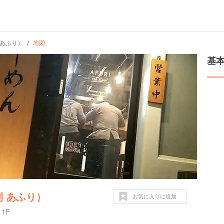
 あふり）
地図
基
利 あふり）
お気に入りに追加
1F