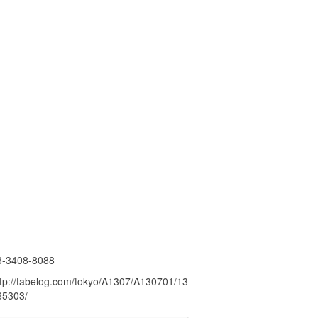
3-3408-8088
ttp://tabelog.com/tokyo/A1307/A130701/13
65303/