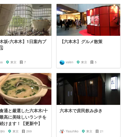
木坂•六本木】1日案内プ
【六本木】グルメ散策
️
sa
東京
7
valen
東京
5
食通と厳選した六本木/十
六本木で庶民飲み歩き
最高に美味しいランチを
続けます！【更新中】
ijiro
東京
269
Yasuhiko
東京
21