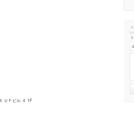
ス
い
る
 ＵＦビル ４ 1F