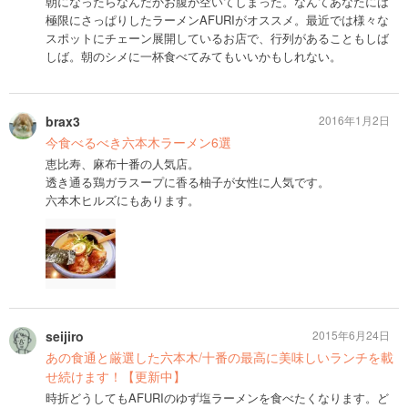
朝になったらなんだかお腹が空いてしまった。なんてあなたには
極限にさっぱりしたラーメンAFURIがオススメ。最近では様々な
スポットにチェーン展開しているお店で、行列があることもしば
しば。朝のシメに一杯食べてみてもいいかもしれない。
brax3
2016年1月2日
今食べるべき六本木ラーメン6選
恵比寿、麻布十番の人気店。
透き通る鶏ガラスープに香る柚子が女性に人気です。
六本木ヒルズにもあります。
seijiro
2015年6月24日
あの食通と厳選した六本木/十番の最高に美味しいランチを載
せ続けます！【更新中】
時折どうしてもAFURIのゆず塩ラーメンを食べたくなります。ど