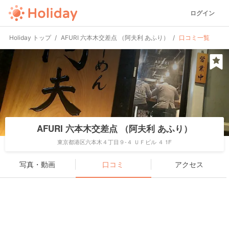
ログイン
Holiday トップ
AFURI 六本木交差点 （阿夫利 あふり）
口コミ一覧
AFURI 六本木交差点 （阿夫利 あふり）
東京都港区六本木４丁目９-４ ＵＦビル ４ 1F
写真・動画
口コミ
アクセス