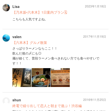
Lisa
2023年1月18日
【乃木坂•六本木】1日案内プラン🗓️
こちらも人気ですよね。
valen
2017年11月19日
【六本木】グルメ散策
さっぱりラーメンならここ！！
飲んだ後の〆にも◎
麺が細くて、普段ラーメン食べきれない方でも食べやすいで
す！！
shun
2016年11月25日
終電で繰り出して恋人と朝まで遊ぶ！渋谷編