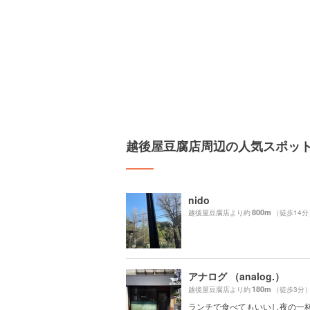
越後屋豆腐店周辺の人気スポッ
nido
800m
越後屋豆腐店より約
（徒歩14分
アナログ （analog.）
180m
越後屋豆腐店より約
（徒歩3分
ランチで食べてもいいし夜の一