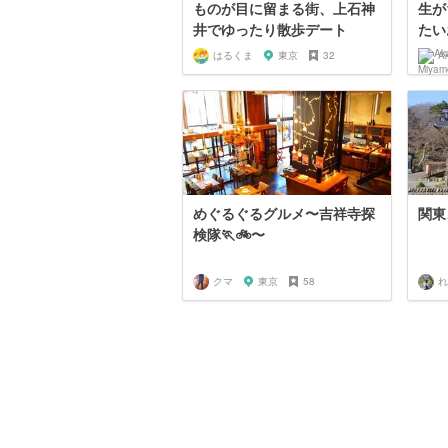
ものが目に留まる街、上石神
生が
井でゆったり散歩デート
たい
はるくま
東京
32
Ak
めぐるぐるグルメ〜吉祥寺探
関東
検隊🏃🚲〜
クマ
東京
58
れ