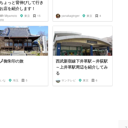
ちょっと背伸びして行き
お店を紹介します！
ari Miyamoto
東京
15
yanakaginger
東京
4
🗾御朱印の旅
西武新宿線下井草駅～井荻駅
～上井草駅周辺を紹介してみ
る
いな
埼玉
5
サンテレビ
東京
6
ス