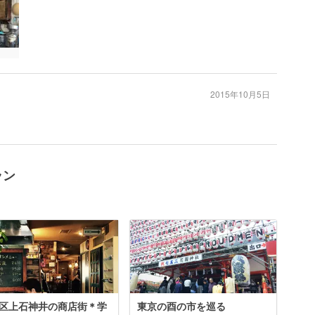
2015年10月5日
ラン
区上石神井の商店街＊学
東京の酉の市を巡る