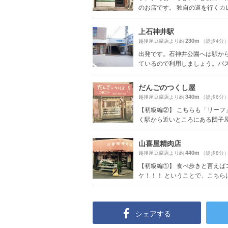
のお店です。 独自の道を行くカレー
上石神井駅
230m
越後屋豆腐店より約
（徒歩4分
出発です。石神井公園へは駅か
ているので利用しましょう。バスで
だんごのつくし屋
340m
越後屋豆腐店より約
（徒歩6分
【初級編②】 こちらも「リーフ
く駅から近いところにある団子屋さ
山喜屋精肉店
440m
越後屋豆腐店より約
（徒歩8分
【初級編①】 食べ歩きと言えば
ケ！！！ ということで、こちらは住
シェアする