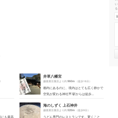
い
る
ト
井草八幡宮
）
960m
越後屋豆腐店より約
（徒歩16分）
都内にあるのに、境内はとても広く静かで
空気が変わる神社⛩ 駅からは徒歩...
海のしずく 上石神井
520m
）
越後屋豆腐店より約
（徒歩9分）
杯にも最高
うどん専門のレストランです。驚くこと