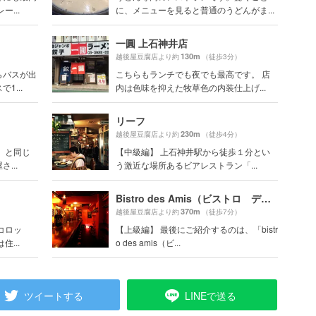
...
に、メニューを見ると普通のうどんがま...
一圓 上石神井店
130m
）
越後屋豆腐店より約
（徒歩3分）
らバスが出
こちらもランチでも夜でも最高です。 店
1...
内は色味を抑えた牧草色の内装仕上げ...
リーフ
230m
）
越後屋豆腐店より約
（徒歩4分）
」と同じ
【中級編】 上石神井駅から徒歩１分とい
...
う激近な場所あるビアレストラン「...
Bistro des Amis（ビストロ デザミ）
370m
）
越後屋豆腐店より約
（徒歩7分）
コロッ
【上級編】 最後にご紹介するのは、「bistr
...
o des amis（ビ...
ツイートする
LINEで送る