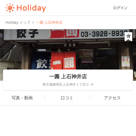
ログイン
Holiday トップ
一圓 上石神井店
一圓 上石神井店
東京都練馬区上石神井１丁目５-８
写真・動画
口コミ
アクセス