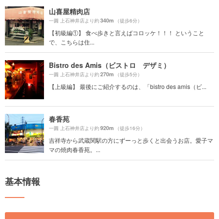
山喜屋精肉店
340m
一圓 上石神井店より約
（徒歩6分）
【初級編①】 食べ歩きと言えばコロッケ！！！ ということ
で、こちらは住...
Bistro des Amis（ビストロ デザミ）
270m
一圓 上石神井店より約
（徒歩5分）
【上級編】 最後にご紹介するのは、「bistro des amis（ビ...
春香苑
920m
一圓 上石神井店より約
（徒歩16分）
吉祥寺から武蔵関駅の方にずーっと歩くと出会うお店。愛子マ
マの焼肉春香苑。...
基本情報