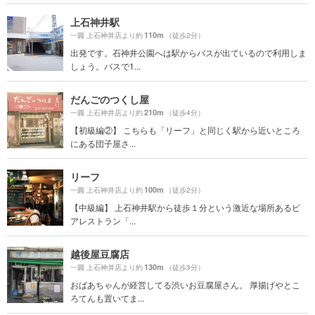
上石神井駅
110m
一圓 上石神井店より約
（徒歩2分）
出発です。石神井公園へは駅からバスが出ているので利用しま
しょう。バスで1...
だんごのつくし屋
210m
一圓 上石神井店より約
（徒歩4分）
【初級編②】 こちらも「リーフ」と同じく駅から近いところ
にある団子屋さ...
リーフ
100m
一圓 上石神井店より約
（徒歩2分）
【中級編】 上石神井駅から徒歩１分という激近な場所あるビ
アレストラン「...
越後屋豆腐店
130m
一圓 上石神井店より約
（徒歩3分）
おばあちゃんが経営してる渋いお豆腐屋さん。 厚揚げやとこ
ろてんも置いてま...