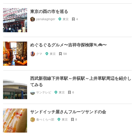
東京の酉の市を巡る
yanakaginger
東京
4
めぐるぐるグルメ〜吉祥寺探検隊🏃🚲〜
クマ
東京
58
西武新宿線下井草駅～井荻駅～上井草駅周辺を紹介し
てみる
サンテレビ
東京
6
サンドイッチ屋さんフルーツサンドの会
食べくらべ部
東京
8