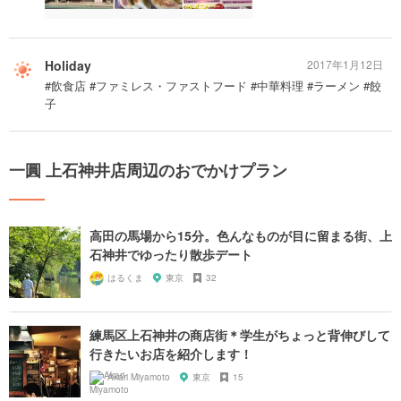
Holiday
2017年1月12日
#飲食店 #ファミレス・ファストフード #中華料理 #ラーメン #餃
子
一圓 上石神井店周辺のおでかけプラン
高田の馬場から15分。色んなものが目に留まる街、上
石神井でゆったり散歩デート
はるくま
東京
32
練馬区上石神井の商店街＊学生がちょっと背伸びして
行きたいお店を紹介します！
Akari Miyamoto
東京
15