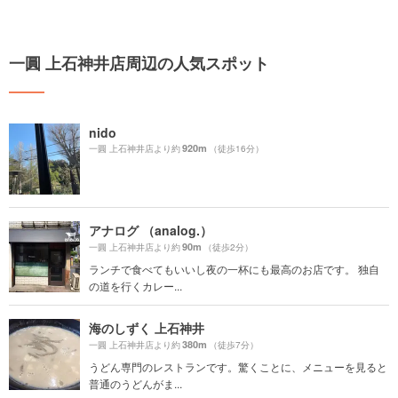
一圓 上石神井店周辺の人気スポット
nido
920m
一圓 上石神井店より約
（徒歩16分）
アナログ （analog.）
90m
一圓 上石神井店より約
（徒歩2分）
ランチで食べてもいいし夜の一杯にも最高のお店です。 独自
の道を行くカレー...
海のしずく 上石神井
380m
一圓 上石神井店より約
（徒歩7分）
うどん専門のレストランです。驚くことに、メニューを見ると
普通のうどんがま...