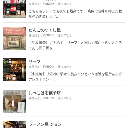
920m
春香苑より約
（徒歩16分）
こちらもランチでも夜でも最高です。 店内は色味を抑えた牧
草色の内装仕上げ...
だんごのつくし屋
960m
春香苑より約
（徒歩17分）
【初級編②】 こちらも「リーフ」と同じく駅から近いところ
にある団子屋さ...
リーフ
900m
春香苑より約
（徒歩15分）
【中級編】 上石神井駅から徒歩１分という激近な場所あるビ
アレストラン「...
にべこはる菓子店
870m
春香苑より約
（徒歩15分）
ラーメン屋 ジョン