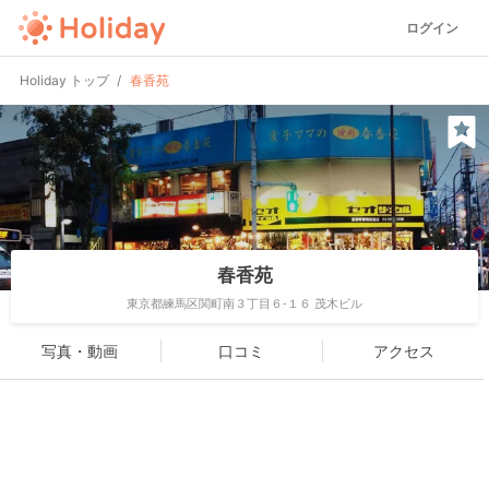
ログイン
Holiday トップ
春香苑
春香苑
東京都練馬区関町南３丁目６-１６ 茂木ビル
写真・動画
口コミ
アクセス