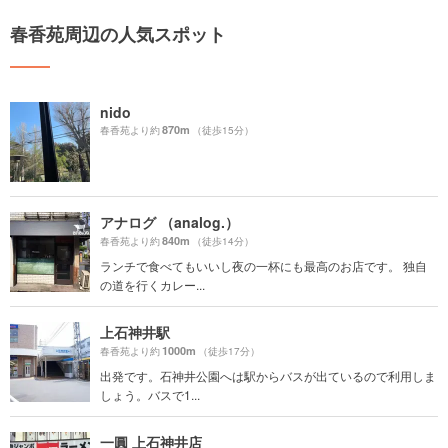
春香苑周辺の人気スポット
nido
870m
春香苑より約
（徒歩15分）
アナログ （analog.）
840m
春香苑より約
（徒歩14分）
ランチで食べてもいいし夜の一杯にも最高のお店です。 独自
の道を行くカレー...
上石神井駅
1000m
春香苑より約
（徒歩17分）
出発です。石神井公園へは駅からバスが出ているので利用しま
しょう。バスで1...
一圓 上石神井店