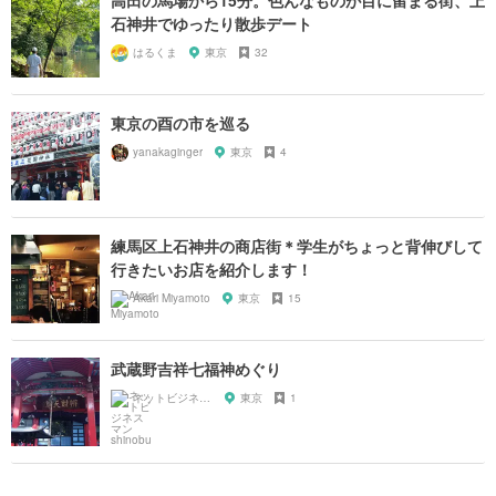
高田の馬場から15分。色んなものが目に留まる街、上
石神井でゆったり散歩デート
はるくま
東京
32
東京の酉の市を巡る
yanakaginger
東京
4
練馬区上石神井の商店街＊学生がちょっと背伸びして
行きたいお店を紹介します！
Akari Miyamoto
東京
15
武蔵野吉祥七福神めぐり
ネットビジネスマン shinobu
東京
1