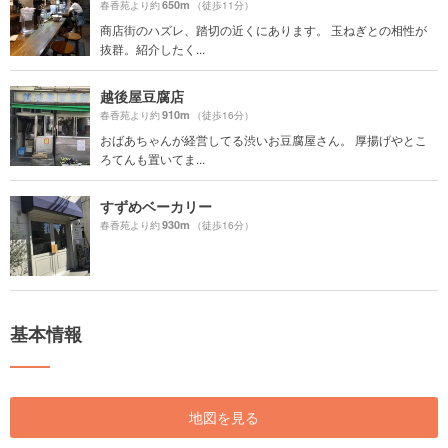
650m
春香苑より約
（徒歩11分）
商店街のハズレ、踏切の近くにあります。 玉ねぎとの相性が
抜群。紹介したく...
越後屋豆腐店
910m
春香苑より約
（徒歩16分）
おばあちゃんが経営してる渋いお豆腐屋さん。 厚揚げやとこ
ろてんも置いてま...
すずめベーカリー
930m
春香苑より約
（徒歩16分）
基本情報
地図を見る