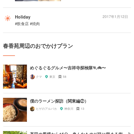
Holiday
2017年1月12日
#飲食店 #焼肉
春香苑周辺のおでかけプラン
めぐるぐるグルメ〜吉祥寺探検隊🏃🚲〜
クマ
東京
58
僕のラーメン探訪（関東編②）
ヒゲのアルパカ
神奈川
13