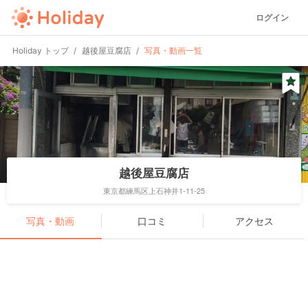
ログイン
Holiday トップ
越後屋豆腐店
写真・動画一覧
越後屋豆腐店
東京都練馬区上石神井1-11-25
写真・動画
口コミ
アクセス