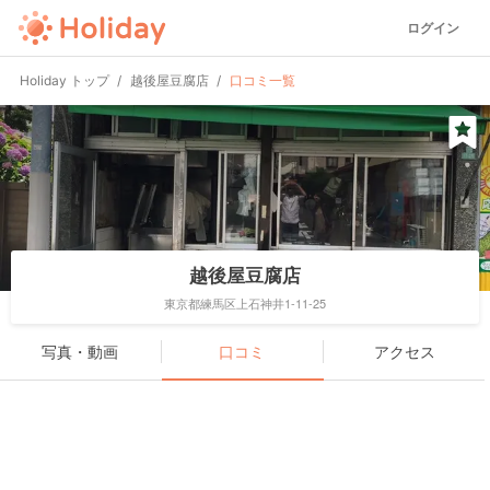
ログイン
Holiday トップ
越後屋豆腐店
口コミ一覧
越後屋豆腐店
東京都練馬区上石神井1-11-25
写真・動画
口コミ
アクセス