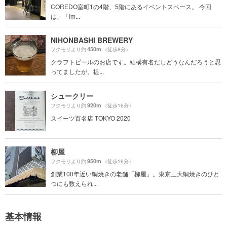
COREDO室町1の4階、5階にあるイベントスペース。 今回
は、「Im...
NIHONBASHI BREWERY
450m
フクモリより約
（徒歩8分）
クラフトビールのお店です。結構有名だしどうなんだろうと思
ってましたが、提...
シュークリー
920m
フクモリより約
（徒歩16分）
スイーツ百名店 TOKYO 2020
柳屋
950m
フクモリより約
（徒歩16分）
創業100年近い鯛焼きの老舗「柳屋」。東京三大鯛焼きのひと
つにも数えられ...
基本情報