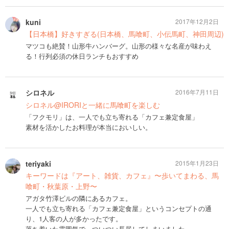
kuni
2017年12月2日
【日本橋】好きすぎる(日本橋、馬喰町、小伝馬町、神田周辺)
マツコも絶賛！山形牛ハンバーグ。山形の様々な名産が味わえ
る！行列必須の休日ランチもおすすめ
シロネル
2016年7月11日
シロネル@IRORIと一緒に馬喰町を楽しむ
「フクモリ」は、一人でも立ち寄れる「カフェ兼定食屋」
素材を活かしたお料理が本当においしい。
teriyaki
2015年1月23日
キーワードは『アート、雑貨、カフェ』〜歩いてまわる、馬
喰町・秋葉原・上野〜
アガタ竹澤ビルの隣にあるカフェ。
一人でも立ち寄れる「カフェ兼定食屋」というコンセプトの通
り、1人客の人が多かったです。
落ち着いた雰囲気で、ついつい長居してしまいました。