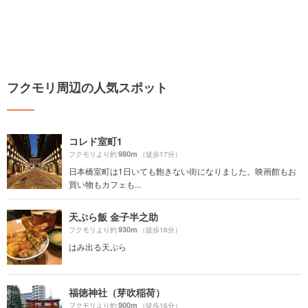
フクモリ周辺の人気スポット
コレド室町1
980m
フクモリより約
（徒歩17分）
日本橋室町は1日いても飽きない街になりました。映画館もお
買い物もカフェも...
天ぷら飯 金子半之助
930m
フクモリより約
（徒歩16分）
はみ出る天ぷら
福徳神社（芽吹稲荷）
900m
フクモリより約
（徒歩16分）