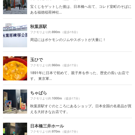
宝くじをゲットした後は、日本橋へ出て、コレド室町のそばに
ある福徳稲荷神社...
秋葉原駅
890m
フクモリより約
（徒歩15分）
周辺にはポケモンのジムやスポットが大量に！
玉ひで
960m
フクモリより約
（徒歩17分）
1891年に日本で初めて、親子丼を作った、歴史の長いお店で
す。 東京軍...
ちゃばら
1000m
フクモリより約
（徒歩17分）
秋葉原駅すぐのところにあるショップ。日本全国の名産品が買
える大好きなお店です。
日本橋三井ホール
970m
フクモリより約
（徒歩17分）