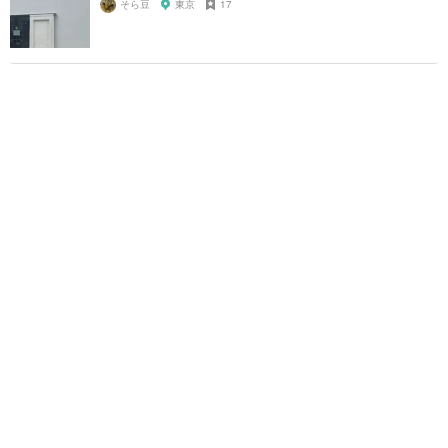
そら豆
東京
17