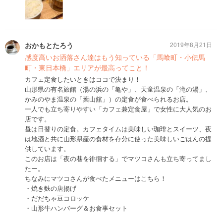
おかもとたろう
2019年8月21日
感度高いお洒落さん達はもう知っている「馬喰町・小伝馬
町・東日本橋」エリアが最高ってこと！
カフェ定食したいときはココで決まり！
山形県の有名旅館（湯の浜の「亀や」、天童温泉の「滝の湯」、
かみのやま温泉の「葉山舘」）の定食が食べられるお店。
一人でも立ち寄りやすい「カフェ兼定食屋」で女性に大人気のお
店です。
昼は日替りの定食。カフェタイムは美味しい珈琲とスイーツ、夜
は地酒と共に山形県産の食材を存分に使った美味しいごはんの提
供しています。
このお店は「夜の巷を徘徊する」でマツコさんも立ち寄ってまし
たー。
ちなみにマツコさんが食べたメニューはこちら！
・焼き麩の唐揚げ
・だだちゃ豆コロッケ
・山形牛ハンバーグ＆お食事セット