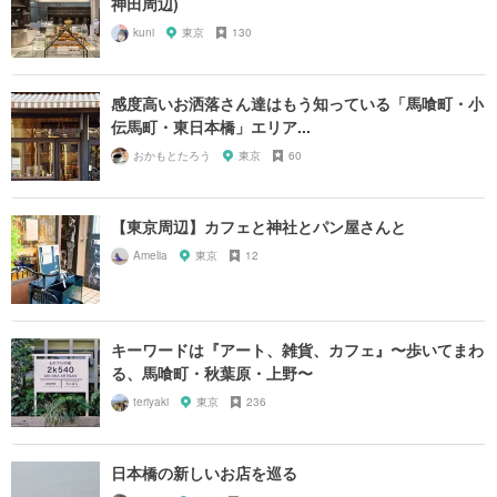
神田周辺)
kuni
東京
130
感度高いお洒落さん達はもう知っている「馬喰町・小
伝馬町・東日本橋」エリア...
おかもとたろう
東京
60
【東京周辺】カフェと神社とパン屋さんと
Amelia
東京
12
キーワードは『アート、雑貨、カフェ』〜歩いてまわ
る、馬喰町・秋葉原・上野〜
teriyaki
東京
236
日本橋の新しいお店を巡る