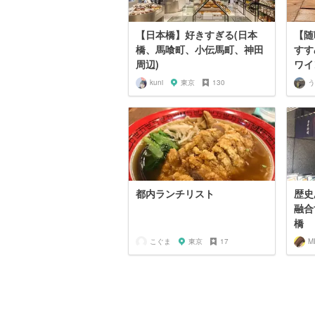
【日本橋】好きすぎる(日本
【随
橋、馬喰町、小伝馬町、神田
すす
周辺)
ワイ
kuni
東京
130
う
都内ランチリスト
歴史
融合
橋
こぐま
東京
17
M