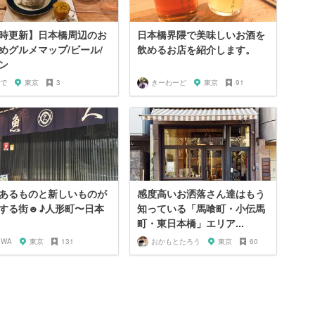
時更新】日本橋周辺のお
日本橋界隈で美味しいお酒を
めグルメマップ/ビール/
飲めるお店を紹介します。
ン
で
東京
3
きーわーど
東京
91
あるものと新しいものが
感度高いお洒落さん達はもう
する街☻♪人形町〜日本
知っている「馬喰町・小伝馬
町・東日本橋」エリア...
IWA
東京
131
おかもとたろう
東京
60