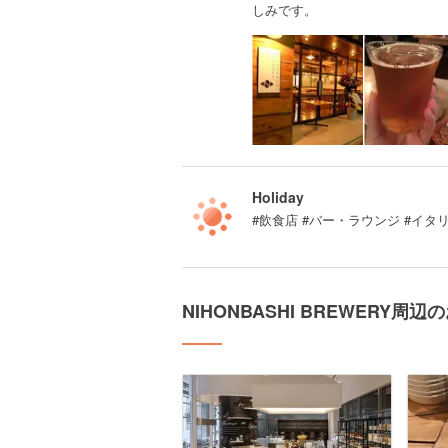
しみです。
Holiday
#飲食店 #バー・ラウンジ #イタ
NIHONBASHI BREWERY周