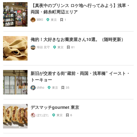
【真夜中のプリンス ロケ地へ行ってみよう】浅草・
両国・錦糸町周辺エリア
MIKI
東京
1
俺的！大好きなお蕎麦屋さん10選。（随時更新）
埠頭 見守
東京
81
新旧が交差する街“蔵前・両国・浅草橋” イースト・
トーキョー
chiho
東京
35
デスマッチgourmet 東京
ぽたぽた
東京
6