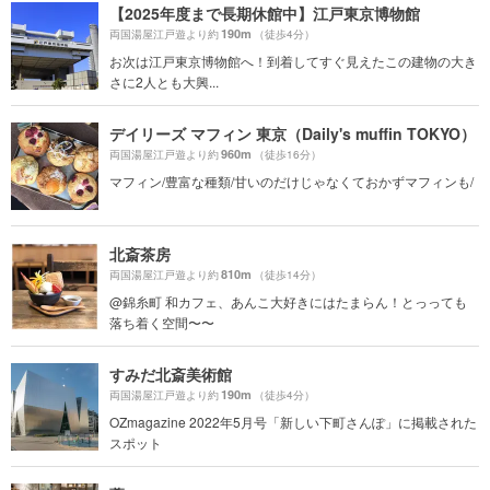
【2025年度まで長期休館中】江戸東京博物館
190m
両国湯屋江戸遊より約
（徒歩4分）
お次は江戸東京博物館へ！到着してすぐ見えたこの建物の大き
さに2人とも大興...
デイリーズ マフィン 東京（Daily's muffin TOKYO）
960m
両国湯屋江戸遊より約
（徒歩16分）
マフィン/豊富な種類/甘いのだけじゃなくておかずマフィンも/
北斎茶房
810m
両国湯屋江戸遊より約
（徒歩14分）
@錦糸町 和カフェ、あんこ大好きにはたまらん！とっっても
落ち着く空間〜〜
すみだ北斎美術館
190m
両国湯屋江戸遊より約
（徒歩4分）
OZmagazine 2022年5月号「新しい下町さんぽ」に掲載された
スポット