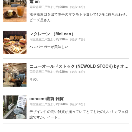
鷰 en
960m
両国湯屋江戸遊より約
（徒歩16分）
浅草橋東口を出て左手のマツモトキヨシで10時に待ち合わせ。
ビーズ屋さん...
マクレーン （McLean）
990m
両国湯屋江戸遊より約
（徒歩17分）
ハンバーガーが美味しい
ニューオールドストック (NEWOLD STOCK) by オトギデザインズ
920m
両国湯屋江戸遊より約
（徒歩16分）
その3
concent蔵前 雑貨
960m
両国湯屋江戸遊より約
（徒歩16分）
デザイン性の高い雑貨が揃っていてとてもたのしい！カフェ併
設ですが、イート...