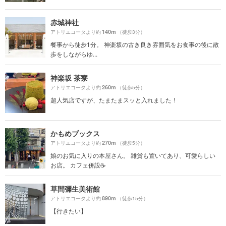
赤城神社
140m
アトリエコータより約
（徒歩3分）
餐事から徒歩1分。 神楽坂の古き良き雰囲気をお食事の後に散
歩をしながらゆ...
神楽坂 茶寮
260m
アトリエコータより約
（徒歩5分）
超人気店ですが、たまたまスッと入れました！
かもめブックス
270m
アトリエコータより約
（徒歩5分）
娘のお気に入りの本屋さん。 雑貨も置いてあり、可愛らしい
お店。 カフェ併設☕️
草間彌生美術館
890m
アトリエコータより約
（徒歩15分）
【行きたい】