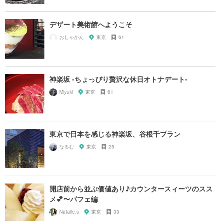
デザート美術館へようこそ
おしゃかん
東京
61
神楽坂 -ちょっぴり贅沢な休日オトナデート-
Miyuki
東京
61
東京で日本を感じる神楽坂、谷根千プラン
なるむ
東京
25
開店前から並ぶ価値あり♪カウンタースィーツのスス
メ💕〜パフェ編
Natalie.s
東京
33