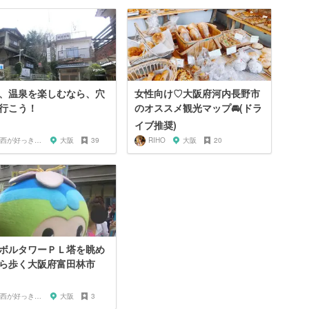
、温泉を楽しむなら、穴
女性向け♡大阪府河内長野市
行こう！
のオススメ観光マップ🚘(ドラ
イブ推奨)
関西が好っきゃねん
大阪
39
RIHO
大阪
20
ボルタワーＰＬ塔を眺め
ら歩く大阪府富田林市
関西が好っきゃねん
大阪
3