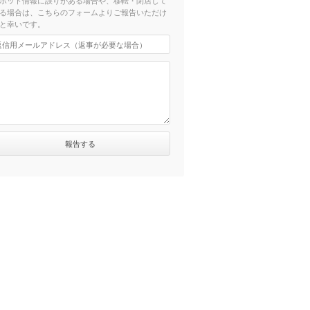
ポット情報に誤りがある場合や、移転・閉店して
る場合は、こちらのフォームよりご報告いただけ
と幸いです。