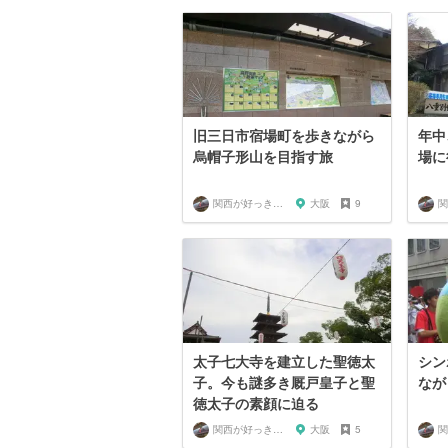
旧三日市宿場町を歩きながら
年中
烏帽子形山を目指す旅
場に
関西が好っきゃねん
大阪
9
太子七大寺を建立した聖徳太
シン
子。今も謎多き厩戸皇子と聖
なが
徳太子の素顔に迫る
関西が好っきゃねん
大阪
5