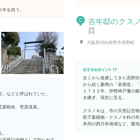
大半を担う。
吉年邸のクス
C
大阪府河内長野市長野町
古くから発展してきた高野街
から続く豪商の「表屋造」「
１７３２年、伊勢神戸藩の郷
宮」などと呼ばれていた。
き継ぎ、現在に至る。
児屋根命、菅原道真。
クスノキは、市の天然記念物
。
双子葉植物・クスノキ科の常
本州の西日本地域など、暖地
る。
の天然記念物として知られて