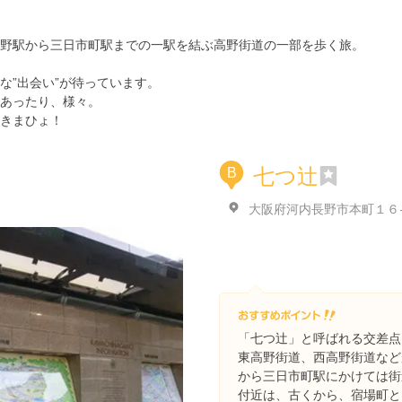
野駅から三日市町駅までの一駅を結ぶ高野街道の一部を歩く旅。
な”出会い”が待っています。
あったり、様々。
きまひょ！
七つ辻
B
大阪府河内長野市本町１６
「七つ辻」と呼ばれる交差点
東高野街道、西高野街道など
から三日市町駅にかけては街
付近は、古くから、宿場町と