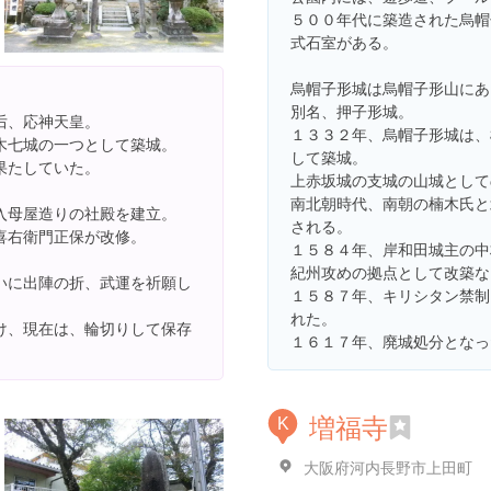
５００年代に築造された烏帽
式石室がある。
烏帽子形城は烏帽子形山にあ
別名、押子形城。
后、応神天皇。
１３３２年、烏帽子形城は、
木七城の一つとして築城。
して築城。
果たしていた。
上赤坂城の支城の山城として
南北朝時代、南朝の楠木氏と
入母屋造りの社殿を建立。
される。
喜右衛門正保が改修。
１５８４年、岸和田城主の中
紀州攻めの拠点として改築な
いに出陣の折、武運を祈願し
１５８７年、キリシタン禁制
れた。
け、現在は、輪切りして保存
１６１７年、廃城処分となっ
増福寺
K
大阪府河内長野市上田町