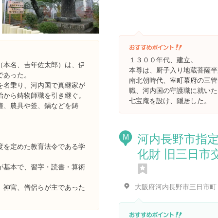
１３００年代、建立。
（本名、吉年佐太郎）は、伊
本尊は、厨子入り地蔵菩薩半
であった。
南北朝時代、室町幕府の三管
を名乗り、河内国で真継家が
職、河内国の守護職に就いた
治から鋳物師職を引き継ぐ。
七宝庵を設け、隠居した。
鐘、農具や釜、鍋などを鋳
河内長野市指
M
度を定めた教育法令である学
化財 旧三日市
が基本で、習字・読書・算術
、神官、僧侶らが主であった
。