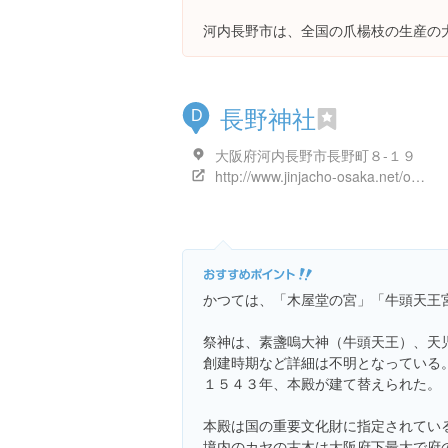
河内長野市は、全国の爪楊枝の生産の
長野神社
D
大阪府河内長野市長野町８-１９
http://www.jinjacho-osaka.net/osakafunai-no-jinjya/dai11sibu/kawatinagano-city/m17_04_kawatinagano_nagano.html
かつては、「木屋堂の宮」「牛頭天王
祭神は、素盞嗚大神（牛頭天王）、天
創建時期など詳細は不明となっている
１５４３年、本殿が建て替えられた。
本殿は国の重要文化財に指定されてい
境内のカヤの古木は大阪府下最大で府