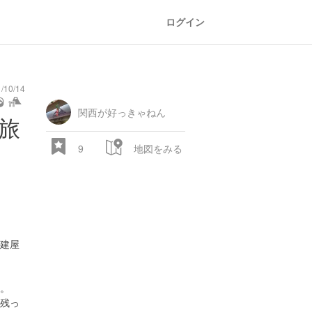
ログイン
10/14
関西が好っきゃねん
oor
world
public bath
shopping
general
railroad
train
comic
mountain
sports
fishing
bbq
fashion
tradition
music
baby
camera
amusement
aqua
旅
heritage
store
park
9
地図をみる
建屋
28.522 px
。
残っ