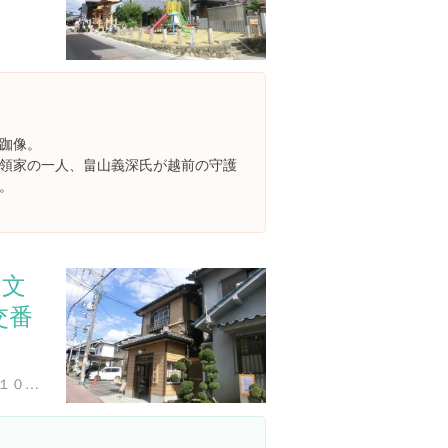
跏像。
領家の一人、畠山義深氏が越前の守護
。
定文
交番
大阪府河内長野市三日市町１０６２