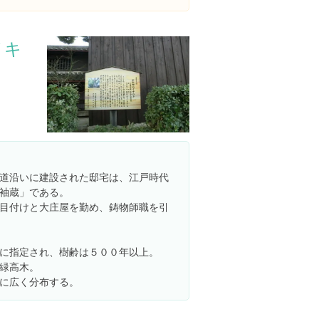
ノキ
道沿いに建設された邸宅は、江戸時代
袖蔵」である。
目付けと大庄屋を勤め、鋳物師職を引
に指定され、樹齢は５００年以上。
緑高木。
に広く分布する。