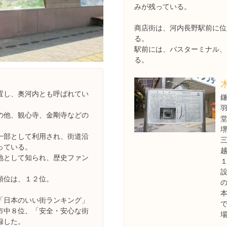
みが残っている。
商店街は、河内長野駅前に位
る。
駅前には、バスターミナル、
る。
置し、奥河内とも呼ばれてい
の他、観心寺、金剛寺などの
一部として利用され、街道沿
っている。
地として知られ、歴史ファン
順位は、１２位。
「日本のいい街ランキング」
市中８位、「安全・安心な街
録した。