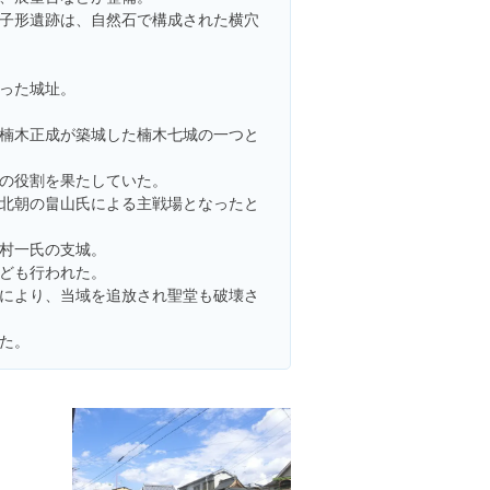
子形遺跡は、自然石で構成された横穴
った城址。
楠木正成が築城した楠木七城の一つと
の役割を果たしていた。
北朝の畠山氏による主戦場となったと
村一氏の支城。
ども行われた。
により、当域を追放され聖堂も破壊さ
た。