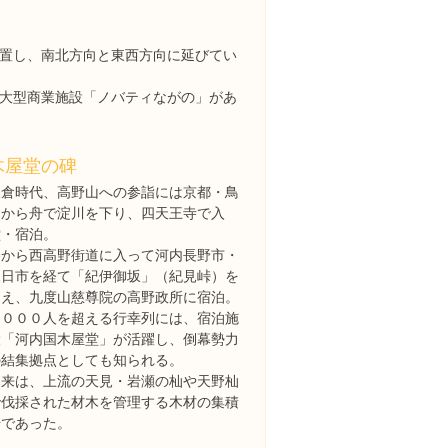
置し、南北方向と東西方向に延びてい
大型商業施設「ノバティながの」があ
木屋堂の碑
鎌倉時代、高野山への参詣には京都・鳥
羽から舟で淀川を下り、四天王寺で入
堂・宿泊。
堺から西高野街道に入って河内長野市・
三日市を経て「紀伊御坂」（紀見峠）を
越え、九度山慈尊院の高野政所に宿泊。
１０００人を超える行幸列には、宿泊施
設「河内国木屋堂」が活躍し、倒幕勢力
の結集拠点としても知られる。
本来は、上流の天見・岩瀬の杣や天野杣
で伐採された材木を管理する木材の集積
場であった。