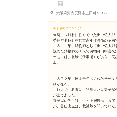
大阪府河内長野市上田町２００−１
当時、長野村に住んでいた田中佐太郎
勢神戸藩長野村代官吉年作兵衛の長男
１８１１年、鋳物師として田中佐太郎
認めた鋳物師の１人で鋳物師田中喜久
当地には、吹場（仕事場）があり、梵
造。
１８７２年、日本最初の近代的学校制
制が発布。
これまで、教育は、私塾または寺子屋
が主であった。
寺子屋の先生は、中・上層農民、医者
が、畠山比左は、裁縫塾を開いていた