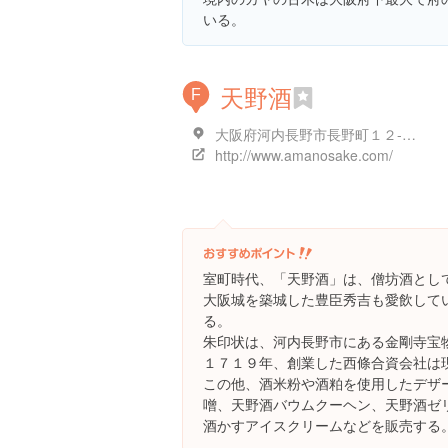
いる。
天野酒
F
大阪府河内長野市長野町１２-１８
http://www.amanosake.com/
室町時代、「天野酒」は、僧坊酒とし
大阪城を築城した豊臣秀吉も愛飲して
る。
朱印状は、河内長野市にある金剛寺宝
１７１９年、創業した西條合資会社は
この他、酒米粉や酒粕を使用したデザ
噌、天野酒バウムクーヘン、天野酒ゼ
酒かすアイスクリームなどを販売する