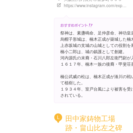
https://www.instagram.com/explore/locations/460252648
祭神は、素盞鳴命、足仲彦命、神功皇
烏帽子形城は、楠木正成が築城した楠
上赤坂城の支城の山城としての役割を
楠小二郎は、城の鎮護として創建。
河内源氏の末裔・石川八郎左衛門尉が
１６１７年、楠木一族の後裔・甲斐荘
楠公武威の松は、楠木正成が湊川の戦
て植樹した。
１９３４年、室戸台風により被害を受
されている。
田中家鋳物工場
L
跡・畠山比左之碑