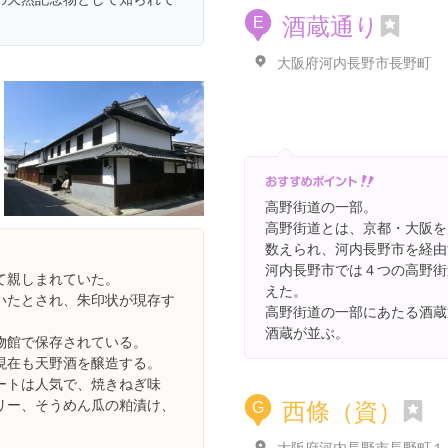
酒蔵通り
E
大阪府河内長野市長野町
高野街道の一部。
高野街道とは、京都・大阪を
数えられ、河内長野市を経由
河内長野市では４つの高野街
て親しまれていた。
えた。
いたとされ、朱印状が現存す
高野街道の一部にあたる酒蔵
酒蔵が並ぶ。
物館で保存されている。
現在も天野酒を醸造する。
ートは人気で、焼きねぎ味
西條（資）
リー、そうめん瓜の粕漬け、
G
。