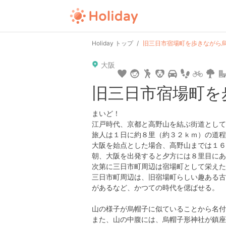
Holiday トップ
旧三日市宿場町を歩きながら
大阪
旧三日市宿場町を
まいど！
江戸時代、京都と高野山を結ぶ街道として
旅人は１日に約８里（約３２ｋｍ）の道程
大阪を始点とした場合、高野山までは１６
朝、大阪を出発すると夕方には８里目にあ
次第に三日市町周辺は宿場町として栄えた
三日市町周辺は、旧宿場町らしい趣ある古
があるなど、かつての時代を偲ばせる。
山の様子が烏帽子に似ていることから名付
また、山の中腹には、烏帽子形神社が鎮座