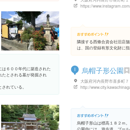
隣接する西條合資会社旧店舗
は、国の登録有形文化財に指
烏帽子形公園
には６００年代に築造された
I
れたとされる墓が発掘され
とされている。
烏帽子形山は標高１８２ｍ。
公園内には、遊歩道、プール