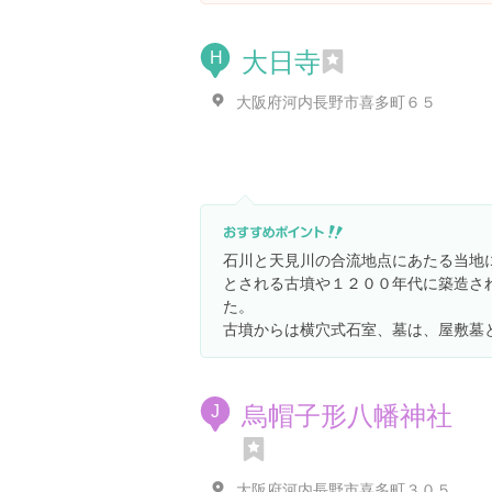
大日寺
H
大阪府河内長野市喜多町６５
石川と天見川の合流地点にあたる当地
とされる古墳や１２００年代に築造さ
た。
古墳からは横穴式石室、墓は、屋敷墓
烏帽子形八幡神社
J
大阪府河内長野市喜多町３０５