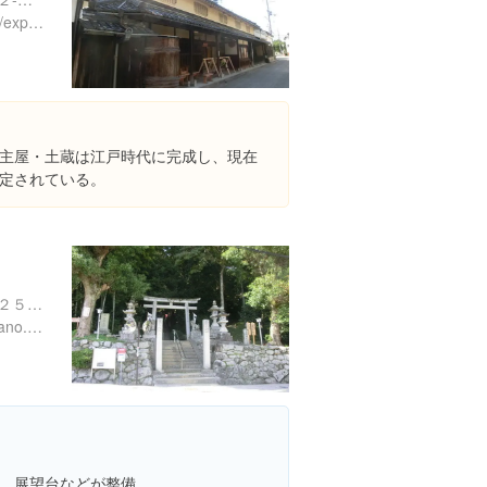
https://www.instagram.com/explore/locations/263645724
主屋・土蔵は江戸時代に完成し、現在
定されている。
大阪府河内長野市喜多町７２５-７２５-１
http://www.city.kawachinagano.lg.jp/manabiyan/facility/eboshi_park.html
、展望台などが整備。