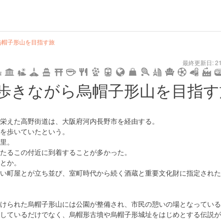
烏帽子形山を目指す旅
user
pin
tel
time
url
guide
hot
type
star
camera
home
settings
profile
print
rank
mail
lock
calendar
access
最終更新日: 21/
date
child
solitary
pet
drive
walking
cycling
nature
stroll
art
camp
history
castle
temple
cafe
gourmet
onsen
outd
歩きながら烏帽子形山を目指す
tokyo
kanagawa
osaka
kyoto
hyogo
栄えた高野街道は、大阪府河内長野市を経由する。
を歩いていたという。
里。
たるこの付近に到着することが多かった。
とか。
い町屋とが立ち並び、室町時代から続く酒蔵と重要文化財に指定された
けられた烏帽子形山には公園が整備され、市民の憩いの場となっている
しているだけでなく、烏帽形古墳や烏帽子形城址をはじめとする伝説が