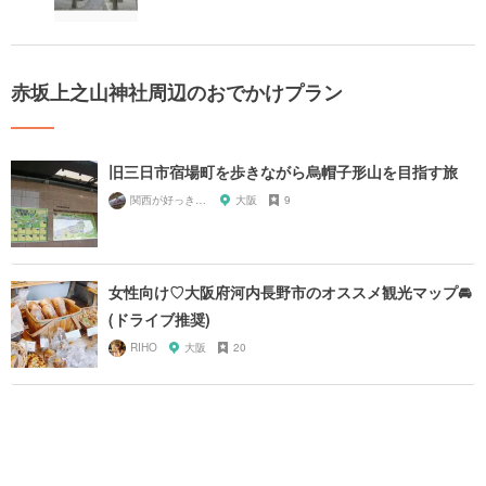
赤坂上之山神社周辺のおでかけプラン
旧三日市宿場町を歩きながら烏帽子形山を目指す旅
関西が好っきゃねん
大阪
9
女性向け♡大阪府河内長野市のオススメ観光マップ🚘
(ドライブ推奨)
RIHO
大阪
20