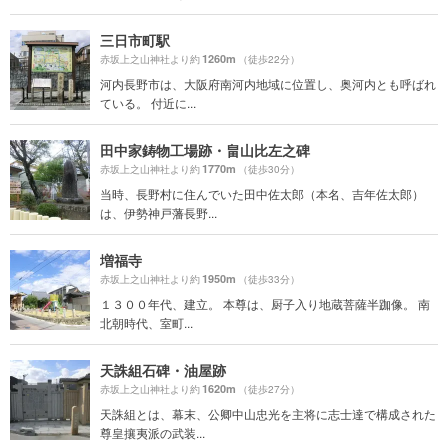
三日市町駅
1260m
赤坂上之山神社より約
（徒歩22分）
河内長野市は、大阪府南河内地域に位置し、奥河内とも呼ばれ
ている。 付近に...
田中家鋳物工場跡・畠山比左之碑
1770m
赤坂上之山神社より約
（徒歩30分）
当時、長野村に住んでいた田中佐太郎（本名、吉年佐太郎）
は、伊勢神戸藩長野...
増福寺
1950m
赤坂上之山神社より約
（徒歩33分）
１３００年代、建立。 本尊は、厨子入り地蔵菩薩半跏像。 南
北朝時代、室町...
天誅組石碑・油屋跡
1620m
赤坂上之山神社より約
（徒歩27分）
天誅組とは、幕末、公卿中山忠光を主将に志士達で構成された
尊皇攘夷派の武装...