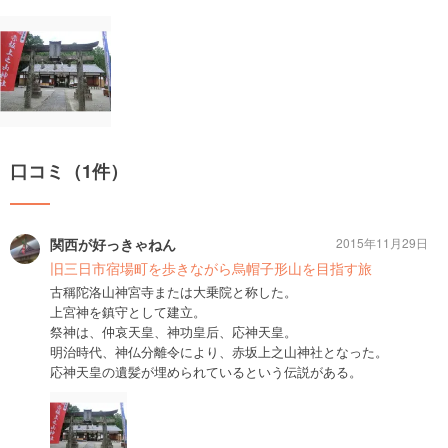
口コミ（1件）
関西が好っきゃねん
2015年11月29日
旧三日市宿場町を歩きながら烏帽子形山を目指す旅
古稱陀洛山神宮寺または大乗院と称した。
上宮神を鎮守として建立。
祭神は、仲哀天皇、神功皇后、応神天皇。
明治時代、神仏分離令により、赤坂上之山神社となった。
応神天皇の遺髪が埋められているという伝説がある。