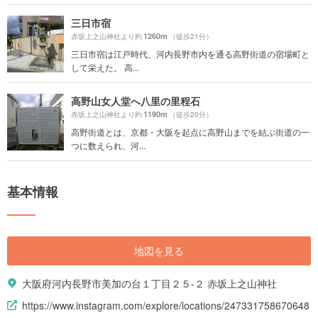
三日市宿
1260m
赤坂上之山神社より約
（徒歩21分）
三日市宿は江戸時代、河内長野市内を通る高野街道の宿場町と
して栄えた。 高...
高野山女人堂へ八里の里程石
1190m
赤坂上之山神社より約
（徒歩20分）
高野街道とは、京都・大阪を起点に高野山までを結ぶ街道の一
つに数えられ、河...
基本情報
地図を見る
大阪府河内長野市美加の台１丁目２５-２ 赤坂上之山神社
https://www.instagram.com/explore/locations/247331758670648