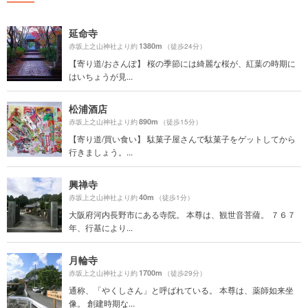
延命寺
1380m
赤坂上之山神社より約
（徒歩24分）
【寄り道/おさんぽ】 桜の季節には綺麗な桜が、紅葉の時期に
はいちょうが見...
松浦酒店
890m
赤坂上之山神社より約
（徒歩15分）
【寄り道/買い食い】 駄菓子屋さんで駄菓子をゲットしてから
行きましょう。...
興禅寺
40m
赤坂上之山神社より約
（徒歩1分）
大阪府河内長野市にある寺院。 本尊は、観世音菩薩。 ７６７
年、行基により...
月輪寺
1700m
赤坂上之山神社より約
（徒歩29分）
通称、「やくしさん」と呼ばれている。 本尊は、薬師如来坐
像。 創建時期な...