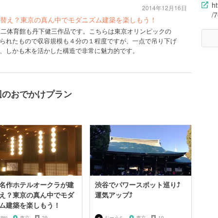
ht
2014年12月16日
/7
替え？東京の真ん中でモダニズム建築を楽しもう！
場第二体育館も丹下健三作品です。こちらは東京オリンピックの
られたもので収容規模も４分の１程度ですが、一点で吊り下げ
、しかも木を活かした構造で非常に魅力的です。
辺のおでかけプラン
名作ホテルオークラが建
渋谷でパワースポット巡り⤴︎
え？東京の真ん中でモダ
運気アップ⤴︎
ム建築を楽しもう！
ijiro
東京
29
おーうち
東京
10