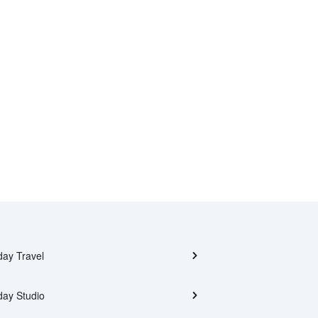
day Travel
day Studio