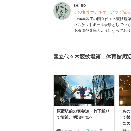
seijiro
あの名作ホテルオークラが建て
1964年竣工の国立代々木競技
バスケットボール会場としてつく
る構造が巻貝のようになっており
国立代々木競技場第二体育館周
原宿駅前の表参道・竹下通り
あの
で散策、明治神宮へ
て替
ニズ
関西が好っきゃねん
東京
7
se