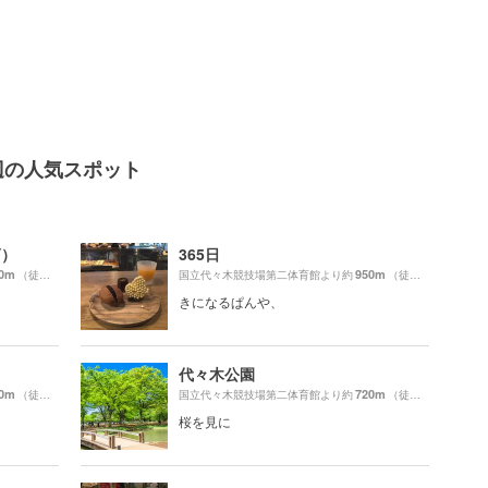
辺の人気スポット
Y）
365日
0m
950m
（徒歩17分）
国立代々木競技場第二体育館より約
（徒歩16分）
！
きになるぱんや、
代々木公園
0m
720m
（徒歩11分）
国立代々木競技場第二体育館より約
（徒歩13分）
桜を見に