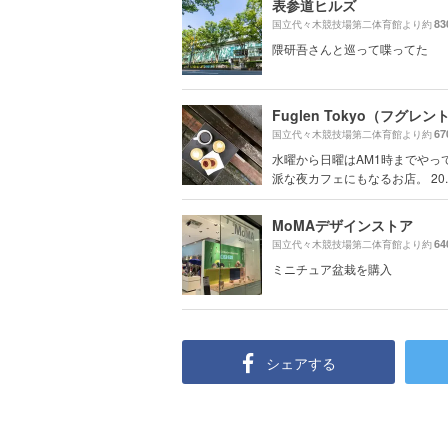
表参道ヒルズ
83
国立代々木競技場第二体育館より約
隈研吾さんと巡って喋ってた
67
国立代々木競技場第二体育館より約
水曜から日曜はAM1時までやっ
派な夜カフェにもなるお店。 20..
MoMAデザインストア
64
国立代々木競技場第二体育館より約
ミニチュア盆栽を購入
シェアする