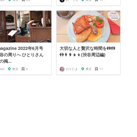
agazine 2022年6月号
大切な人と贅沢な時間を👭👫
谷の周りへ ひとりさん
👬👨‍👩‍👧‍👦(渋谷周辺編)
掲...
kun
東京
4
のりたま
東京
11