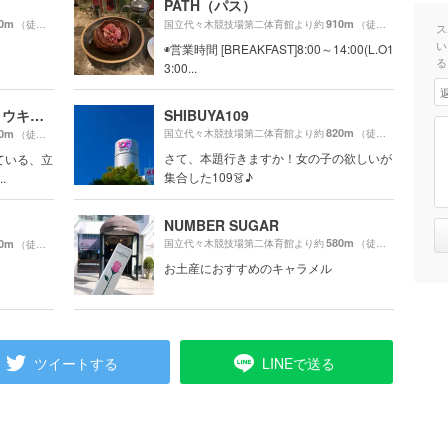
PATH（パス）
0m
910m
（徒歩14分）
国立代々木競技場第二体育館より約
（徒歩16分）
ス
い
◉営業時間 [BREAKFAST]8:00～14:00(L.O1
る
3:00...
Fuglen Tokyo（フグレントウキョウ）
SHIBUYA109
820m
0m
国立代々木競技場第二体育館より約
（徒歩14分）
（徒歩12分）
さて、本題行きますか！女の子の欲しいが
ている、立
集合した109👗♪
.
NUMBER SUGAR
580m
0m
国立代々木競技場第二体育館より約
（徒歩10分）
（徒歩11分）
お土産におすすめのキャラメル
ツイートする
LINEで送る