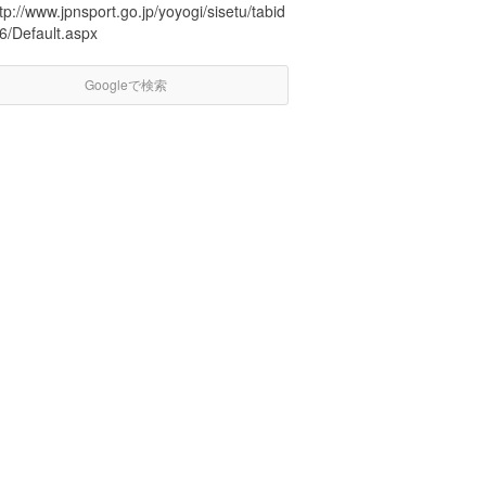
tp://www.jpnsport.go.jp/yoyogi/sisetu/tabid
6/Default.aspx
Googleで検索