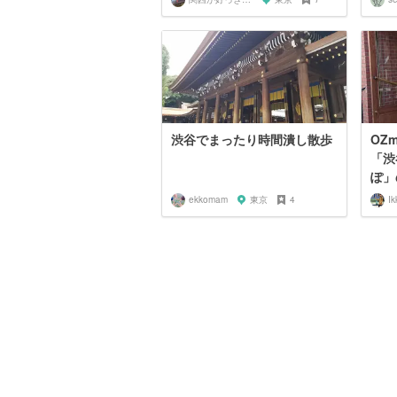
渋谷でまったり時間潰し散歩
OZm
「渋
ぽ」の
ekkomam
東京
4
Ik