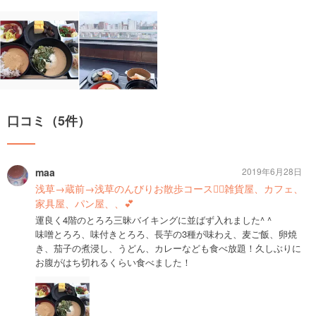
口コミ（5件）
maa
2019年6月28日
浅草→蔵前→浅草のんびりお散歩コース🚶‍♂️雑貨屋、カフェ、
家具屋、パン屋、、💕
運良く4階のとろろ三昧バイキングに並ばず入れました^ ^
味噌とろろ、味付きとろろ、長芋の3種が味わえ、麦ご飯、卵焼
き、茄子の煮浸し、うどん、カレーなども食べ放題！久しぶりに
お腹がはち切れるくらい食べました！