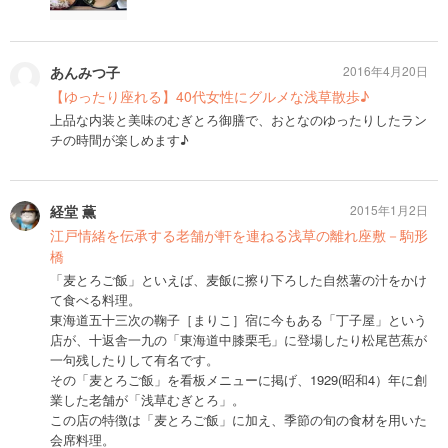
あんみつ子
2016年4月20日
【ゆったり座れる】40代女性にグルメな浅草散歩♪
上品な内装と美味のむぎとろ御膳で、おとなのゆったりしたラン
チの時間が楽しめます♪
経堂 薫
2015年1月2日
江戸情緒を伝承する老舗が軒を連ねる浅草の離れ座敷－駒形
橋
「麦とろご飯」といえば、麦飯に擦り下ろした自然薯の汁をかけ
て食べる料理。
東海道五十三次の鞠子［まりこ］宿に今もある「丁子屋」という
店が、十返舎一九の「東海道中膝栗毛」に登場したり松尾芭蕉が
一句残したりして有名です。
その「麦とろご飯」を看板メニューに掲げ、1929(昭和4）年に創
業した老舗が「浅草むぎとろ」。
この店の特徴は「麦とろご飯」に加え、季節の旬の食材を用いた
会席料理。