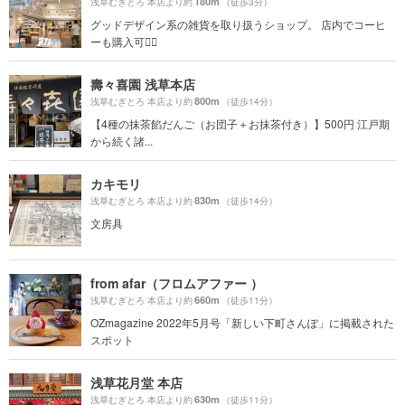
180m
浅草むぎとろ 本店より約
（徒歩3分）
グッドデザイン系の雑貨を取り扱うショップ。 店内でコーヒ
ーも購入可🙆‍♀️
壽々喜園 浅草本店
800m
浅草むぎとろ 本店より約
（徒歩14分）
【4種の抹茶餡だんご（お団子＋お抹茶付き）】500円 江戸期
から続く諸...
カキモリ
830m
浅草むぎとろ 本店より約
（徒歩14分）
文房具
from afar（フロムアファー ）
660m
浅草むぎとろ 本店より約
（徒歩11分）
OZmagazine 2022年5月号「新しい下町さんぽ」に掲載された
スポット
浅草花月堂 本店
630m
浅草むぎとろ 本店より約
（徒歩11分）