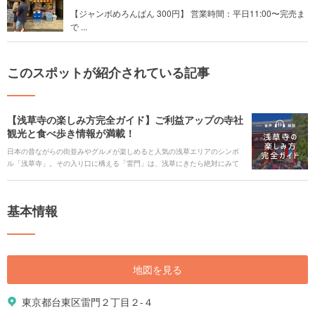
【ジャンボめろんぱん 300円】 営業時間：平日11:00〜完売ま
で ...
このスポットが紹介されている記事
【浅草寺の楽しみ方完全ガイド】ご利益アップの寺社
観光と食べ歩き情報が満載！
日本の昔ながらの街並みやグルメが楽しめると人気の浅草エリアのシンボ
ル「浅草寺」。その入り口に構える「雷門」は、浅草にきたら絶対にみて
おきたいスポットです。また、本堂に向かう途中には浅草でしか食べられ
ない名物グルメのお店がたくさん。お参りだけでなく食べ歩きなど見どこ
ろいっぱいの浅草寺の魅力をご紹介します。 ## 音声ガイド
基本情報
[spotify:id:7hZFgpcwkvj2k3eqLl4ezO] [keyword_link:浅草寺の御朱
印|https://haveagood.holiday/articles/1130] [keyword_link:浅草寺のおみく
じ|https://haveagood.holiday/articles/1131] [keyword_link:浅草寺のアクセ
ス|https://haveagood.holiday/articles/1117] [keyword_link:浅草寺のお守
り|https://haveagood.holiday/articles/1132] [keyword_link:浅草寺の初
地図を見る
詣|https://haveagood.holiday/articles/1144] [keyword_link:仲見世・雷
門|https://haveagood.holiday/articles/1151] [keyword_link:浅草寺の
Q&A|https://haveagood.holiday/articles/1142]
東京都台東区雷門２丁目２-４