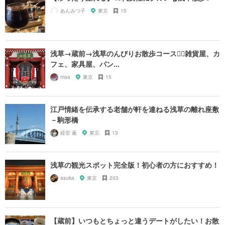
あんみつ子
東京
15
浅草→蔵前→浅草のんびりお散歩コース🚶‍♂️雑貨屋、カ
フェ、家具屋、パン...
maa
東京
15
江戸情緒を伝承する老舗が軒を連ねる浅草の離れ座敷
－駒形橋
経堂 薫
東京
13
浅草の観光スポット完全版！初心者の方におすすめ！
asuka
東京
203
【蔵前】いつもとちょっと違うデートがしたい！お散