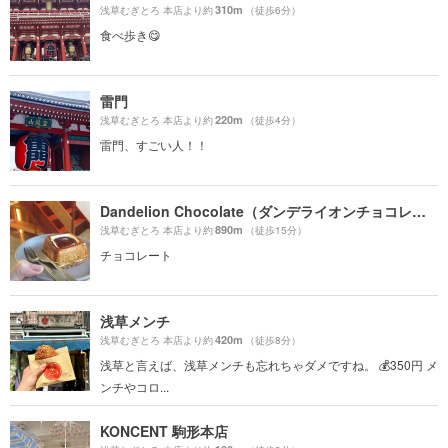
310m
浅草むぎとろ 本店より約
（徒歩6分）
食べ歩き😋
雷門
220m
浅草むぎとろ 本店より約
（徒歩4分）
雷門、すごい人！！
Dandelion Chocolate（ダンデライオンチョコレート）
890m
浅草むぎとろ 本店より約
（徒歩15分）
チョコレート
浅草メンチ
420m
浅草むぎとろ 本店より約
（徒歩8分）
浅草と言えば、浅草メンチも忘れちゃダメですね。 💰350円 メ
ンチやコロ...
KONCENT 駒形本店