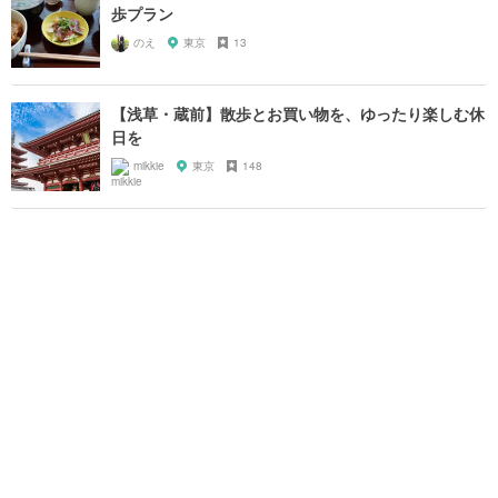
歩プラン
のえ
東京
13
【浅草・蔵前】散歩とお買い物を、ゆったり楽しむ休
日を
mikkie
東京
148