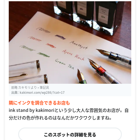
前略 カキモリより » 筆記具
出典：
kakimori.com/wp286/?cat=17
隣にインクを調合できるお店も
ink stand by kakimoriという少し大人な雰囲気のお店が。 自
分だけの色が作れるのはなんだかワクワクしますね。
このスポットの詳細を見る