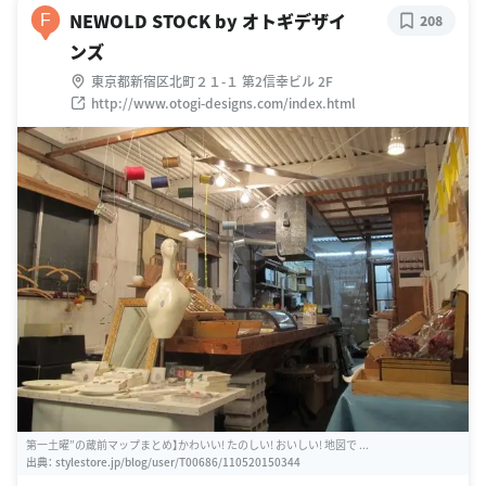
NEWOLD STOCK by オトギデザイ
F
208
ンズ
東京都新宿区北町２１-１ 第2信幸ビル 2F
http://www.otogi-designs.com/index.html
第一土曜”の蔵前マップまとめ】かわいい! たのしい! おいしい! 地図で ...
出典：
stylestore.jp/blog/user/T00686/110520150344