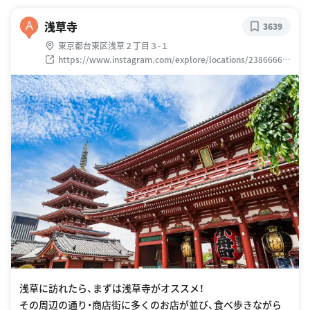
浅草寺
A
3639
東京都台東区浅草２丁目３-１
https://www.instagram.com/explore/locations/23866665
5
浅草に訪れたら、まずは浅草寺がオススメ！
その周辺の通り・商店街に多くのお店が並び、食べ歩きながら