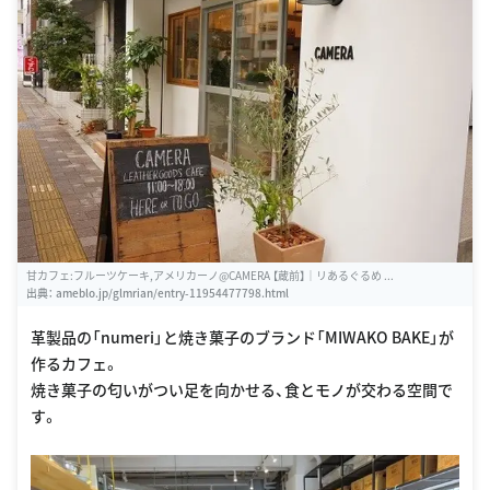
甘カフェ:フルーツケーキ,アメリカーノ@CAMERA 【蔵前】｜リあるぐるめ ...
出典：
ameblo.jp/glmrian/entry-11954477798.html
革製品の「numeri」と焼き菓子のブランド「MIWAKO BAKE」が
作るカフェ。
焼き菓子の匂いがつい足を向かせる、食とモノが交わる空間で
す。