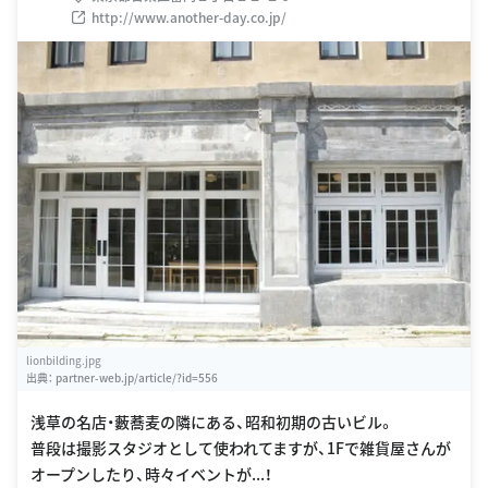
http://www.another-day.co.jp/
lionbilding.jpg
出典：
partner-web.jp/article/?id=556
浅草の名店・藪蕎麦の隣にある、昭和初期の古いビル。
普段は撮影スタジオとして使われてますが、1Fで雑貨屋さんが
オープンしたり、時々イベントが...！