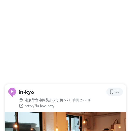
in-kyo
E
55
東京都台東区駒形２丁目５-１ 柳田ビル 1F
http://in-kyo.net/