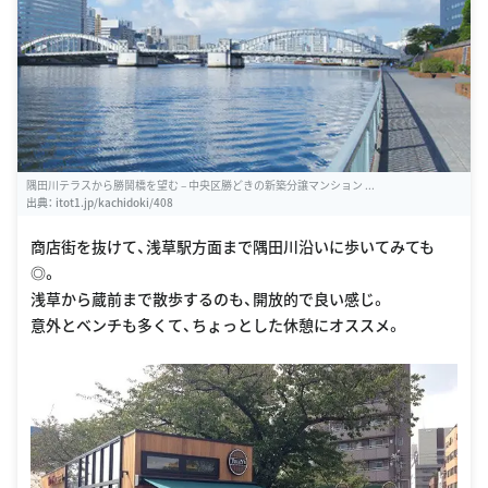
隅田川テラスから勝鬨橋を望む – 中央区勝どきの新築分譲マンション ...
出典：
itot1.jp/kachidoki/408
商店街を抜けて、浅草駅方面まで隅田川沿いに歩いてみても
◎。
浅草から蔵前まで散歩するのも、開放的で良い感じ。
意外とベンチも多くて、ちょっとした休憩にオススメ。