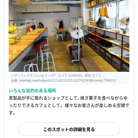
レザーバックカフェ』by ミッポT : カメラ （CAMERA） - 蔵前/カフェ ...
出典：
tabelog.com/tokyo/A1311/A131103/13174229/dtlrvwlst/7394257
いろんな目的のある場所
革製品が手に取れるショップとして、焼き菓子を食べながらゆ
ったりできるカフェとして。 様々なお客さんが楽しめる空間で
す。
このスポットの詳細を見る