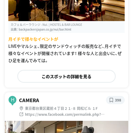
カフェ＆バーラウンジ - Nui. | HOSTEL & BAR LOUNGE
出典：
backpackersjapan.co.jp/nui/bar.html
月イチで様々なイベントが
LIVEやマルシェ、限定のサンドウィッチの販売など、月イチで
様々なイベントが開催されています！ 様々な人と出会いに、ぜ
ひ足を運んでみては。
このスポットの詳細を見る
CAMERA
H
398
東京都台東区蔵前４丁目２１-８ 岡松ビル １F
https://www.facebook.com/permalink.php?
story_fbid=594595617328956&id=577226969065821