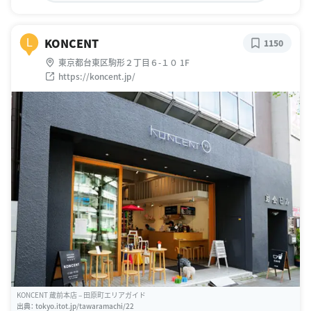
KONCENT
L
1150
東京都台東区駒形２丁目６-１０ 1F
https://koncent.jp/
KONCENT 蔵前本店 – 田原町エリアガイド
出典：
tokyo.itot.jp/tawaramachi/22