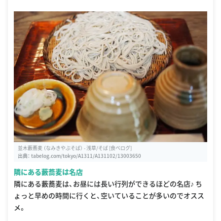
並木藪蕎麦 （なみきやぶそば） - 浅草/そば [食べログ]
出典：
tabelog.com/tokyo/A1311/A131102/13003650
隣にある藪蕎麦は名店
隣にある藪蕎麦は、お昼には長い行列ができるほどの名店♪ ち
ょっと早めの時間に行くと、空いていることが多いのでオスス
メ。