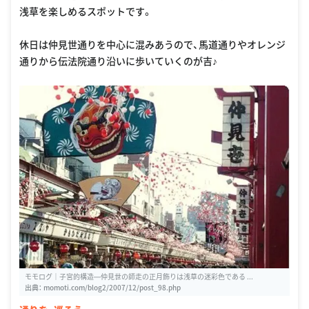
浅草を楽しめるスポットです。
休日は仲見世通りを中心に混みあうので、馬道通りやオレンジ
通りから伝法院通り沿いに歩いていくのが吉♪
モモログ｜子宮的構造―仲見世の師走の正月飾りは浅草の迷彩色である ...
出典：
momoti.com/blog2/2007/12/post_98.php