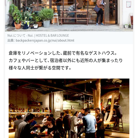
Nui.について - Nui. | HOSTEL & BAR LOUNGE
出典：
backpackersjapan.co.jp/nui/about.html
倉庫をリノベーションした、蔵前で有名なゲストハウス。
カフェやバーとして、宿泊者以外にも近所の人が集まったり
様々な人同士が繋がる空間です。