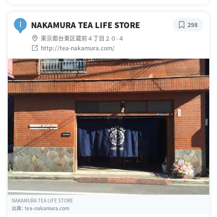
NAKAMURA TEA LIFE STORE
I
298
東京都台東区蔵前４丁目２０-４
http://tea-nakamura.com/
NAKAMURA TEA LIFE STORE
出典：
tea-nakamura.com