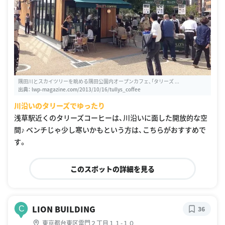
隅田川とスカイツリーを眺める隅田公園内オープンカフェ、「タリーズ ...
出典：
lwp-magazine.com/2013/10/16/tullys_coffee
川沿いのタリーズでゆったり
浅草駅近くのタリーズコーヒーは、川沿いに面した開放的な空
間♪ ベンチじゃ少し寒いかもという方は、こちらがおすすめで
す。
このスポットの詳細を見る
LION BUILDING
C
36
東京都台東区雷門２丁目１１-１０