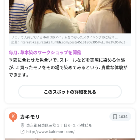
フェアで入荷しているMAITOのアイテムをつかったスタイリングのご紹介 ...
出典：
interest-kagurazaka.tumblr.com/post/45101806395/%E3%83%95%E3%
82%A7%E3%82%A2%E3%81%A7%E5%85%A5%E8%8D%B7%E3%81%97%E
毎月、草木染のワークショップを開催
3%81%A6%E3%81%84%E3%82%8Bmaito%E3%81%AE%E3%82%A2%E3%8
2%A4%E3%83%86%E3%83%A0%E3%82%92%E3%81%A4%E3%81%8B%E3%
季節に合わせた色合いで、ストールなどを実際に染める体験
81%A3%E3%81%9F%E3%82%B9%E3%82%BF%E3%82%A4%E3%83%AA%E
が...！ 買ったモノをその場で染めてみるという、貴重な体験が
3%83%B3%E3%82%B0%E3%81%AE%E3%81%94%E7%B4%B9%E4%BB%8
B%E3%81%A7%E3%81%99
できます。
このスポットの詳細を見る
カキモリ
K
1034
東京都台東区三筋１丁目６-２ 小林ビル
http://www.kakimori.com/