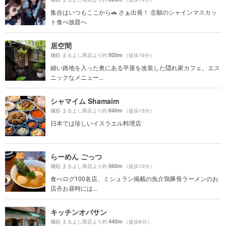
集合はいつもここから🚗 さぁ出発！ 念願のシャインマスカッ
ト食べ放題へ
居空間
920m
麺処 まるよし商店より約
（徒歩16分）
細い路地を入った奥にある平屋を改装した隠れ家カフェ。エス
ニックなメニュー...
シャマイム Shamaim
840m
麺処 まるよし商店より約
（徒歩15分）
日本では珍しいイスラエル料理店
らーめん ごっつ
560m
麺処 まるよし商店より約
（徒歩10分）
食べログ100名店、ミシュラン掲載の魚介鶏豚骨ラーメンのお
店🍜お昼時には...
キッチンオバサン
440m
麺処 まるよし商店より約
（徒歩8分）