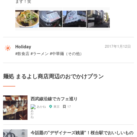
ます！笑
Holiday
2017年1月12日
#飲食店 #ラーメン #中華麺（その他）
麺処 まるよし商店周辺のおでかけプラン
西武線沿線でカフェ巡り
あかね
東京
17
今話題の"デザイナーズ銭湯"！桜台駅でおいしいもの