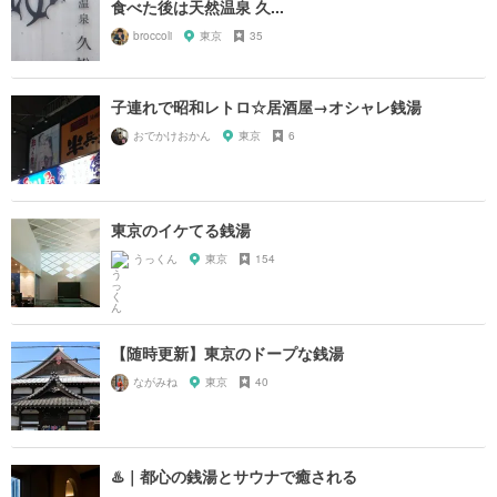
食べた後は天然温泉 久...
broccoli
東京
35
子連れで昭和レトロ☆居酒屋→オシャレ銭湯
おでかけおかん
東京
6
東京のイケてる銭湯
うっくん
東京
154
【随時更新】東京のドープな銭湯
ながみね
東京
40
♨️｜都心の銭湯とサウナで癒される