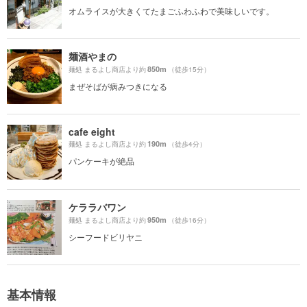
オムライスが大きくてたまごふわふわで美味しいです。
麺酒やまの
850m
麺処 まるよし商店より約
（徒歩15分）
まぜそばが病みつきになる
cafe eight
190m
麺処 まるよし商店より約
（徒歩4分）
パンケーキが絶品
ケララバワン
950m
麺処 まるよし商店より約
（徒歩16分）
シーフードビリヤニ
基本情報