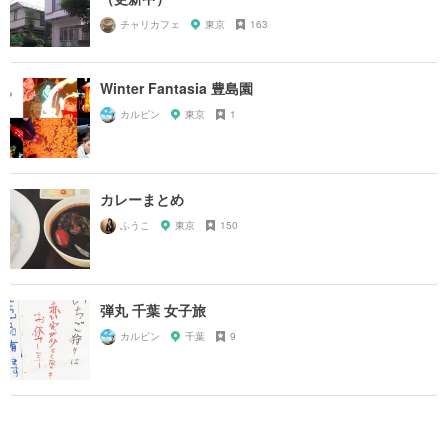
チャリカフェ
東京
163
Winter Fantasia 豊島園
カルピン
東京
1
カレーまとめ
ふうこ
東京
150
弾丸 千葉 女子旅
カルピン
千葉
9