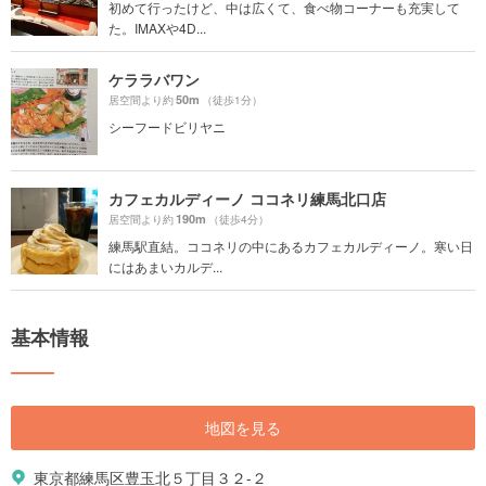
初めて行ったけど、中は広くて、食べ物コーナーも充実して
た。IMAXや4D...
ケララバワン
50m
居空間より約
（徒歩1分）
シーフードビリヤニ
カフェカルディーノ ココネリ練馬北口店
190m
居空間より約
（徒歩4分）
練馬駅直結。ココネリの中にあるカフェカルディーノ。寒い日
にはあまいカルデ...
基本情報
地図を見る
東京都練馬区豊玉北５丁目３２-２