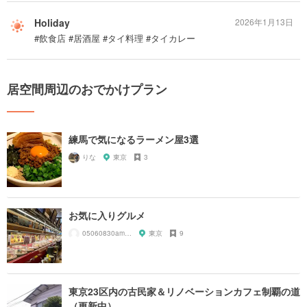
Holiday
2026年1月13日
#飲食店 #居酒屋 #タイ料理 #タイカレー
居空間周辺のおでかけプラン
練馬で気になるラーメン屋3選
りな
東京
3
お気に入りグルメ
05060830amnos
東京
9
東京23区内の古民家＆リノベーションカフェ制覇の道
（更新中）