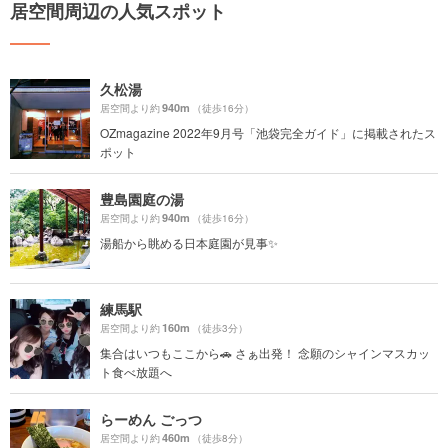
居空間周辺の人気スポット
久松湯
940m
居空間より約
（徒歩16分）
OZmagazine 2022年9月号「池袋完全ガイド」に掲載されたス
ポット
豊島園庭の湯
940m
居空間より約
（徒歩16分）
湯船から眺める日本庭園が見事✨
練馬駅
160m
居空間より約
（徒歩3分）
集合はいつもここから🚗 さぁ出発！ 念願のシャインマスカッ
ト食べ放題へ
らーめん ごっつ
460m
居空間より約
（徒歩8分）