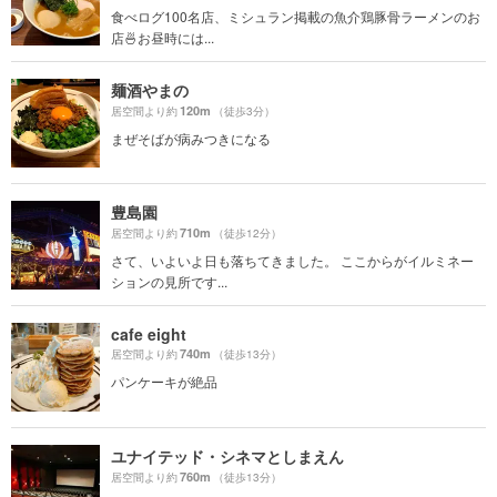
食べログ100名店、ミシュラン掲載の魚介鶏豚骨ラーメンのお
店🍜お昼時には...
麺酒やまの
120m
居空間より約
（徒歩3分）
まぜそばが病みつきになる
豊島園
710m
居空間より約
（徒歩12分）
さて、いよいよ日も落ちてきました。 ここからがイルミネー
ションの見所です...
cafe eight
740m
居空間より約
（徒歩13分）
パンケーキが絶品
ユナイテッド・シネマとしまえん
760m
居空間より約
（徒歩13分）