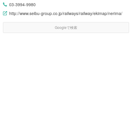
03-3994-9980
http://www.seibu-group.co.jp/railways/railway/ekimap/nerima/
Googleで検索