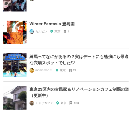
Winter Fantasia 豊島園
カルピン
東京
1
練馬ってなにがあるの？実はデートにも勉強にも最適
な穴場スポットでした♡
momomoo＊
東京
22
東京23区内の古民家＆リノベーションカフェ制覇の道
（更新中）
チャリカフェ
東京
163