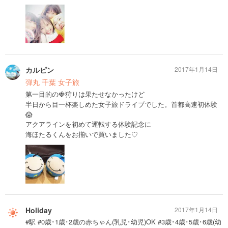
カルピン
2017年1月14日
弾丸 千葉 女子旅
第一目的の🍓狩りは果たせなかったけど
半日から目一杯楽しめた女子旅ドライブでした。首都高速初体験
😱
アクアラインを初めて運転する体験記念に
海ほたるくんをお揃いで買いました♡
Holiday
2017年1月14日
#駅 #0歳･1歳･2歳の赤ちゃん(乳児･幼児)OK #3歳･4歳･5歳･6歳(幼