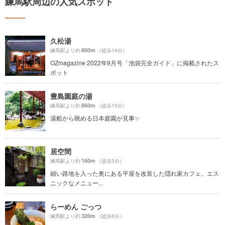
練馬駅周辺の人気スポット
久松湯
800m
練馬駅より約
（徒歩14分）
OZmagazine 2022年9月号「池袋完全ガイド」に掲載されたス
ポット
豊島園庭の湯
860m
練馬駅より約
（徒歩15分）
湯船から眺める日本庭園が見事✨
居空間
160m
練馬駅より約
（徒歩3分）
細い路地を入った奥にある平屋を改装した隠れ家カフェ。エス
ニックなメニュー...
らーめん ごっつ
320m
練馬駅より約
（徒歩6分）