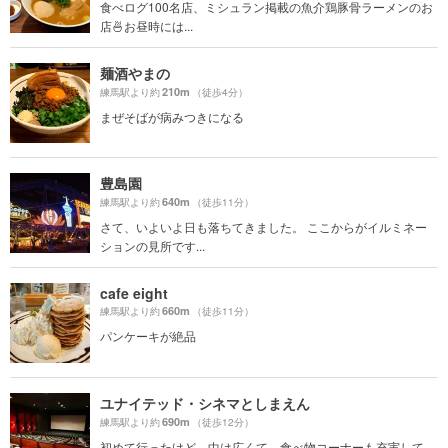
食べログ100名店、ミシュラン掲載の魚介鶏豚骨ラーメンのお
店🍜お昼時には...
麺酒やまの
210m
練馬駅より約
（徒歩4分）
まぜそばが病みつきになる
豊島園
640m
練馬駅より約
（徒歩11分）
さて、いよいよ日も落ちてきました。 ここからがイルミネー
ションの見所です...
cafe eight
660m
練馬駅より約
（徒歩11分）
パンケーキが絶品
ユナイテッド・シネマとしまえん
690m
練馬駅より約
（徒歩12分）
初めて行ったけど、中は広くて、食べ物コーナーも充実して