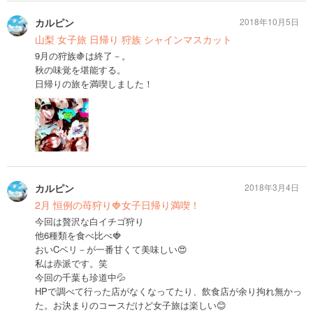
カルピン
2018年10月5日
山梨 女子旅 日帰り 狩族 シャインマスカット
9月の狩族🍇は終了－。
秋の味覚を堪能する。
日帰りの旅を満喫しました！
カルピン
2018年3月4日
2月 恒例の苺狩り🍓女子日帰り満喫！
今回は贅沢な白イチゴ狩り
他6種類を食べ比べ🍓
おいCベリ－が一番甘くて美味しい😍
私は赤派です。笑
今回の千葉も珍道中💦
HPで調べて行った店がなくなってたり、飲食店が余り拘れ無かっ
た。お決まりのコースだけど女子旅は楽しい😊