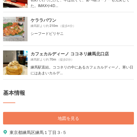
た。IMAXや4D...
ケララバワン
210m
練馬駅より約
（徒歩4分）
シーフードビリヤニ
カフェカルディーノ ココネリ練馬北口店
70m
練馬駅より約
（徒歩2分）
練馬駅直結。ココネリの中にあるカフェカルディーノ。寒い日
にはあまいカルデ...
基本情報
地図を見る
東京都練馬区練馬１丁目３-５