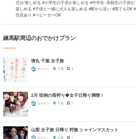
児)が楽しめる #小学生の子供が楽しめる #中学生･高校生の子供が
楽しめる #子供と一緒に大人も楽しめる #駅から近い #雨でもOK #
売店あり #ベビーカーOK
練馬駅周辺のおでかけプラン
弾丸 千葉 女子旅
カルピン
千葉
9
2月 恒例の苺狩り🍓女子日帰り満喫！
カルピン
千葉
7
山梨 女子旅 日帰り 狩族 シャインマスカット
カルピン
山梨
1