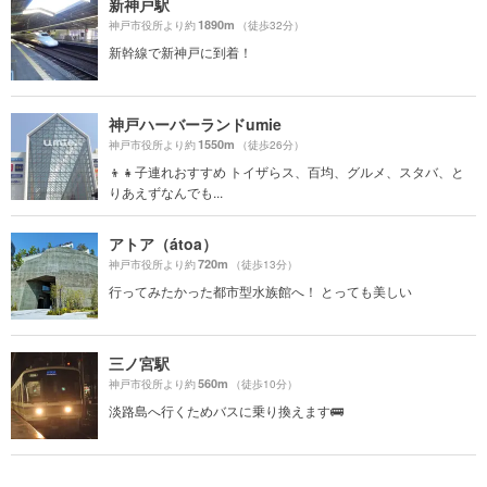
新神戸駅
1890m
神戸市役所より約
（徒歩32分）
新幹線で新神戸に到着！
神戸ハーバーランドumie
1550m
神戸市役所より約
（徒歩26分）
👦👧子連れおすすめ トイザらス、百均、グルメ、スタバ、と
りあえずなんでも...
アトア（átoa）
720m
神戸市役所より約
（徒歩13分）
行ってみたかった都市型水族館へ！ とっても美しい
三ノ宮駅
560m
神戸市役所より約
（徒歩10分）
淡路島へ行くためバスに乗り換えます🚌