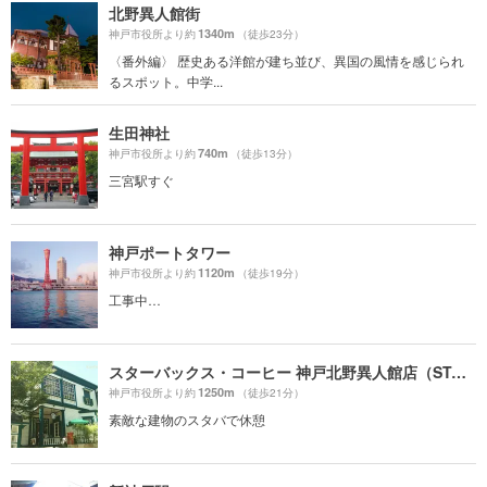
北野異人館街
1340m
神戸市役所より約
（徒歩23分）
〈番外編〉 歴史ある洋館が建ち並び、異国の風情を感じられ
るスポット。中学...
生田神社
740m
神戸市役所より約
（徒歩13分）
三宮駅すぐ
神戸ポートタワー
1120m
神戸市役所より約
（徒歩19分）
工事中…
スターバックス・コーヒー 神戸北野異人館店（STARBUCKS COFFEE）
1250m
神戸市役所より約
（徒歩21分）
素敵な建物のスタバで休憩