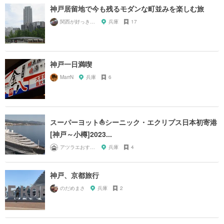
神戸居留地で今も残るモダンな町並みを楽しむ旅
関西が好っきゃねん
兵庫
17
神戸一日満喫
MarrN
兵庫
6
スーパーヨット⛵️シーニック・エクリプス日本初寄港
[神戸～小樽]2023...
アツラエおすすめ旅プラン！
兵庫
4
神戸、京都旅行
のだめまさ
兵庫
2