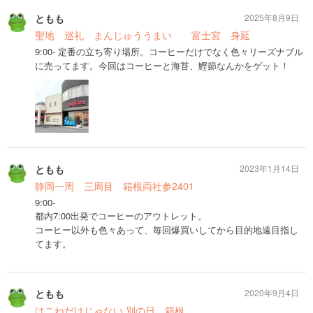
ともも
2025年8月9日
聖地 巡礼 まんじゅううまい 富士宮 身延
9:00- 定番の立ち寄り場所。コーヒーだけでなく色々リーズナブル
に売ってます。今回はコーヒーと海苔、鰹節なんかをゲット！
ともも
2023年1月14日
静岡一周 三周目 箱根両社参2401
9:00-
都内7:00出発でコーヒーのアウトレット。
コーヒー以外も色々あって、毎回爆買いしてから目的地遠目指し
てます。
ともも
2020年9月4日
はこねだけじゃない 別の日 箱根