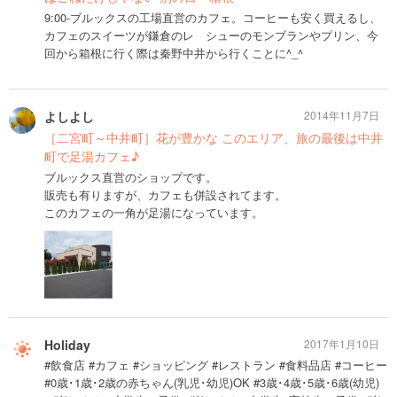
9:00-ブルックスの工場直営のカフェ。コーヒーも安く買えるし、
カフェのスイーツが鎌倉のレ シューのモンブランやプリン、今
回から箱根に行く際は秦野中井から行くことに^_^
よしよし
2014年11月7日
［二宮町～中井町］花が豊かな このエリア、旅の最後は中井
町で足湯カフェ♪
ブルックス直営のショップです。
販売も有りますが、カフェも併設されてます。
このカフェの一角が足湯になっています。
Holiday
2017年1月10日
#飲食店 #カフェ #ショッピング #レストラン #食料品店 #コーヒー
#0歳･1歳･2歳の赤ちゃん(乳児･幼児)OK #3歳･4歳･5歳･6歳(幼児)