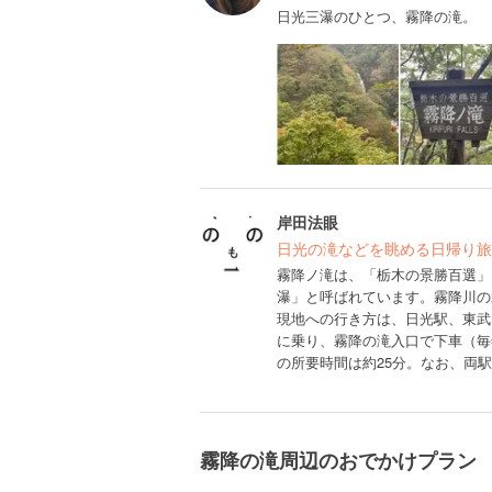
日光三瀑のひとつ、霧降の滝。
岸田法眼
日光の滝などを眺める日帰り旅
霧降ノ滝は、「栃木の景勝百選」
瀑」と呼ばれています。霧降川の
現地への行き方は、日光駅、東武
に乗り、霧降の滝入口で下車（毎年
の所要時間は約25分。なお、両
霧降の滝周辺のおでかけプラン