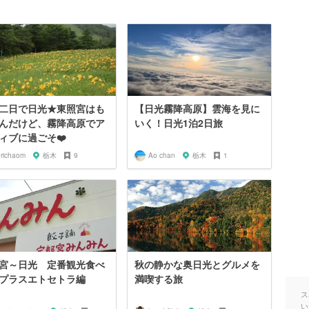
二日で日光★東照宮はも
【日光霧降高原】雲海を見に
んだけど、霧降高原でア
いく！日光1泊2日旅
ィブに過ごそ❤️
urichaom
栃木
9
Ao chan
栃木
1
宮～日光 定番観光食べ
秋の静かな奥日光とグルメを
プラスエトセトラ編
満喫する旅
ス
い