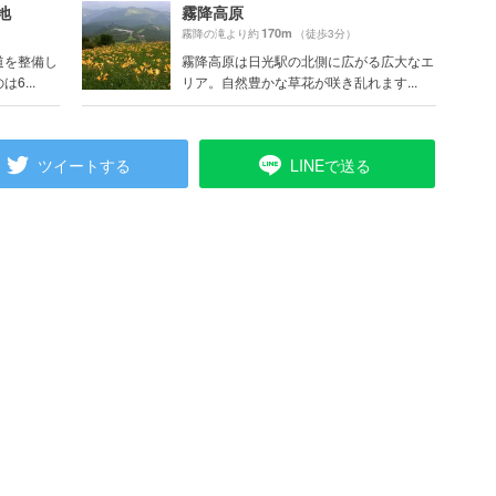
地
霧降高原
170m
霧降の滝より約
（徒歩3分）
道を整備し
霧降高原は日光駅の北側に広がる広大なエ
6...
リア。自然豊かな草花が咲き乱れます...
ツイートする
LINEで送る