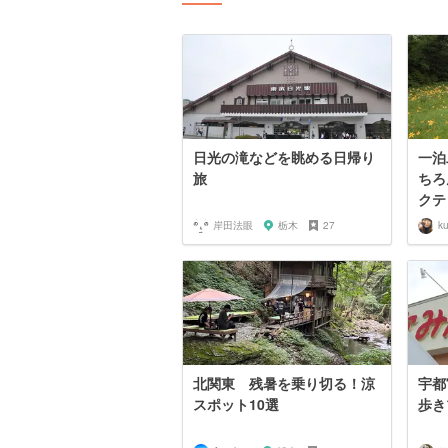
日光の滝などを眺める日帰り
一泊
旅
ちろ
クテ
岸田法眼
栃木
27
k
北関東 残暑を乗り切る！涼
宇都
スポット10選
歩き