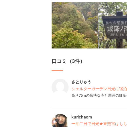
口コミ（3件）
さとりゅう
シェルターガーデン日光に宿泊
高さ75mの豪快な滝と周囲の紅
kurichaom
一泊二日で日光★東照宮はもち