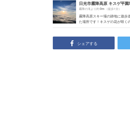
日光市霧降高原 キスゲ平園
0m
霧降の滝より約
（徒歩1分）
霧降高原スキー場の跡地に遊歩
た場所です！キスゲの花が咲くのは
シェアする