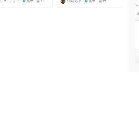
サンタ・デラックス
栃木
16
hiro小秋米
栃木
21
る