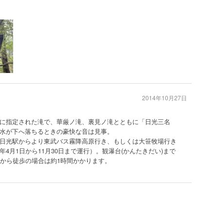
2014年10月27日
に指定された滝で、華厳ノ滝、裏見ノ滝とともに「日光三名
水が下へ落ちるときの豪快な音は見事。
日光駅からより東武バス霧降高原行き、もしくは大笹牧場行き
4月1日から11月30日まで運行）。観瀑台(かんたきだい)まで
駅から徒歩の場合は約1時間かかります。