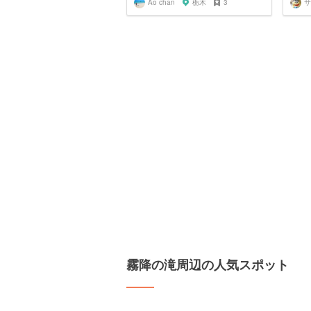
Ao chan
栃木
3
霧降の滝周辺の人気スポット