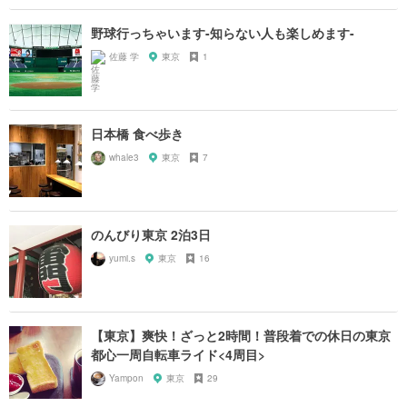
野球行っちゃいます-知らない人も楽しめます-
佐藤 学
東京
1
日本橋 食べ歩き
whale3
東京
7
のんびり東京 2泊3日
yumi.s
東京
16
【東京】爽快！ざっと2時間！普段着での休日の東京
都心一周自転車ライド<4周目>
Yampon
東京
29