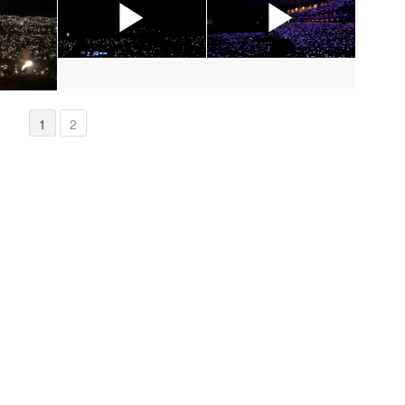
▶
▶
▶
1
2