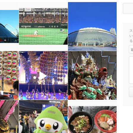
ス
い
る
▶
▶