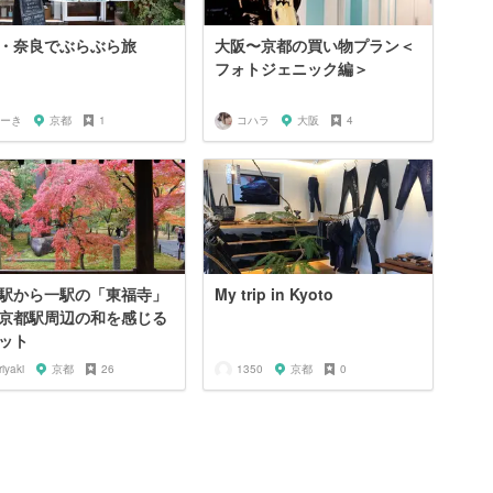
・奈良でぶらぶら旅
大阪〜京都の買い物プラン＜
フォトジェニック編＞
ーき
京都
1
コハラ
大阪
4
駅から一駅の「東福寺」
My trip in Kyoto
京都駅周辺の和を感じる
ット
riyaki
京都
26
1350
京都
0