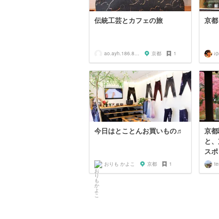
伝統工芸とカフェの旅
京都
ao.ayh.186.818
京都
1
ゆ
今日はとことんお買いもの♬
京都
と、
スポ
おりも かよこ
京都
1
te