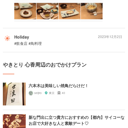
Holiday
2023年12月2日
#飲食店 #鳥料理
やきとり 心香周辺のおでかけプラン
六本木は美味しい焼鳥だらけだ！
seijiro
東京
40
新な門出に立つ貴方におすすめの【都内】サイコーな
お店で大好きな人と素敵デート♡