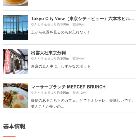
Tokyo City View（東京シティビュー）六本木ヒルズ展望台
360m
やきとり 心香より約
（徒歩6分）
上から夜景を見るのもお忘れなく！
出雲大社東京分祠
200m
やきとり 心香より約
（徒歩4分）
東京の真ん中に、しずかなスポット
マーサーブランチ MERCER BRUNCH
660m
やきとり 心香より約
（徒歩12分）
暖炉のあるこちらのカフェ。とてもオシャレ、美味しいです。
並ぶことが多いの...
基本情報