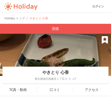
ログイン
Holiday トップ
やきとり 心香
閉業
やきとり 心香
東京都港区西麻布１丁目４-４ １F
写真・動画
口コミ
アクセス