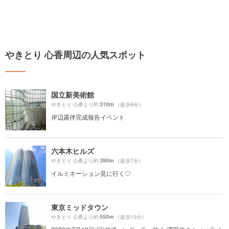
やきとり 心香周辺の人気スポット
国立新美術館
310m
やきとり 心香より約
（徒歩6分）
岸辺露伴完成報告イベント
六本木ヒルズ
390m
やきとり 心香より約
（徒歩7分）
イルミネーション見に行く♡
東京ミッドタウン
550m
やきとり 心香より約
（徒歩10分）