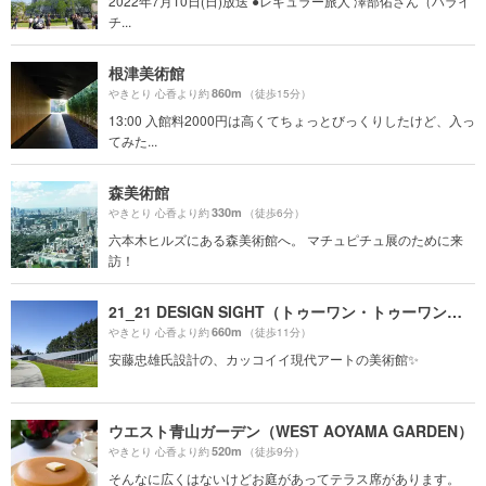
2022年7月10日(日)放送 ●レギュラー旅人 澤部佑さん（ハライ
チ...
根津美術館
860m
やきとり 心香より約
（徒歩15分）
13:00 入館料2000円は高くてちょっとびっくりしたけど、入っ
てみた...
森美術館
330m
やきとり 心香より約
（徒歩6分）
六本木ヒルズにある森美術館へ。 マチュピチュ展のために来
訪！
21_21 DESIGN SIGHT（トゥーワン・トゥーワン・デザインサイト）
660m
やきとり 心香より約
（徒歩11分）
安藤忠雄氏設計の、カッコイイ現代アートの美術館✨
ウエスト青山ガーデン（WEST AOYAMA GARDEN）
520m
やきとり 心香より約
（徒歩9分）
そんなに広くはないけどお庭があってテラス席があります。