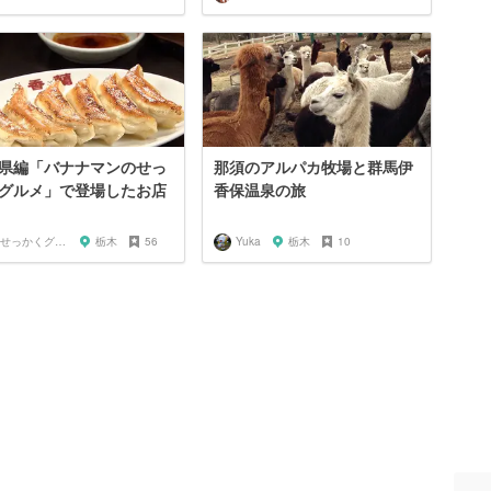
県編「バナナマンのせっ
那須のアルパカ牧場と群馬伊
グルメ」で登場したお店
香保温泉の旅
🍌せっかくグルメまにあ🍌
栃木
56
Yuka
栃木
10