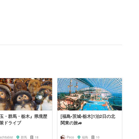
玉・群馬・栃木』県境歴
[福島•茨城•栃木]1泊2日の北
策ドライブ
関東の旅🚙
chitabist
群馬
18
Peco
福島
10