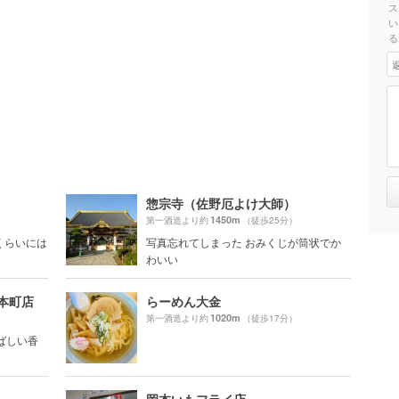
ス
い
る
惣宗寺（佐野厄よけ大師）
1450m
第一酒造より約
（徒歩25分）
0くらいには
写真忘れてしまった おみくじが筒状でか
わいい
本町店
らーめん大金
1020m
第一酒造より約
（徒歩17分）
ばしい香