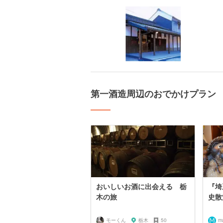
第一酒造周辺のおでかけプラン
おいしいお酒に出会える 栃
『埼
木の旅
史散
モーくん
栃木
50
ma