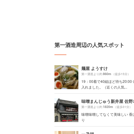
第一酒造周辺の人気スポット
麺屋 ようすけ
860m
第一酒造より約
（徒歩15分）
19：00着で40組ほど待ち20:0
入れました。（近くの人気...
味噌まんじゅう新井屋 佐野
1820m
第一酒造より約
（徒歩31分）
味噌味噌してなくて美味しい 香
り