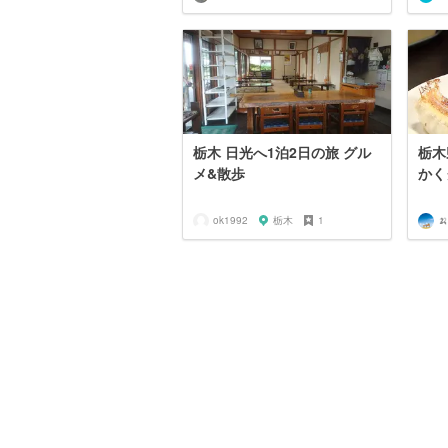
栃木 日光へ1泊2日の旅 グル
栃木
メ&散歩
かく
ok1992
栃木
1