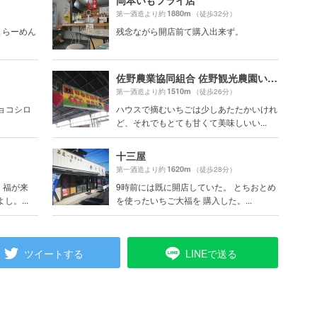
岡本いもフライ店
1880m
第一酒造より約
（徒歩32分）
ごまらーめん
残念ながら開店前て購入出来ず。
佐野農業協同組合 佐野観光農園いちご畑
1510m
第一酒造より約
（徒歩26分）
チョコシロ
ハウスで摘むいちごは少しあたたかいけれ
ど、それでもとても甘くて美味しいい...
十三屋
1620m
第一酒造より約
（徒歩28分）
 福が来
9時前には既に開店していた。 とちおとめ
。...
を使ったいちご大福を 購入した。...
ツイートする
LINEで送る