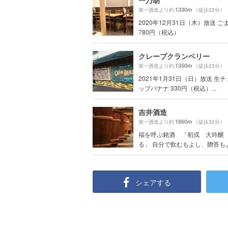
一乃胡
1330m
第一酒造より約
（徒歩23分）
2020年12月31日（木）放送 
780円（税込）
クレープクランベリー
1350m
第一酒造より約
（徒歩23分）
2021年1月31日（日）放送 生
ップバナナ 330円（税込）...
吉井酒造
1860m
第一酒造より約
（徒歩32分）
福を呼ぶ銘酒 「初戎 大吟醸
る」 自分で飲むもよし、贈答もよし
シェアする