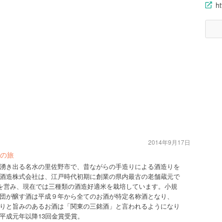
ht
2014年9月17日
の旅
湧き出る名水の里佐野市で、昔ながらの手造りによる酒造りを
酒造株式会社は、江戸時代初期に創業の県内最古の老舗蔵元で
業を営み、現在では三種類の酒造好適米を栽培しています。小規
団が醸す酒は平成９年から全てのお酒が特定名称酒となり、
りと旨みのあるお酒は「関東の三銘酒」と言われるようになり
平成元年以降13回金賞受賞。