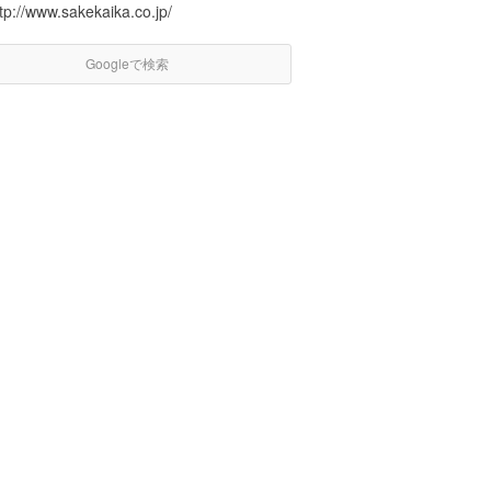
tp://www.sakekaika.co.jp/
Googleで検索