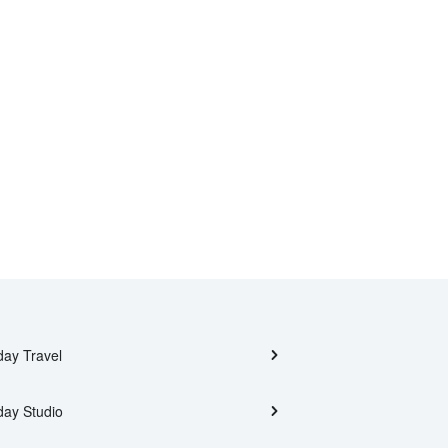
day Travel
day Studio