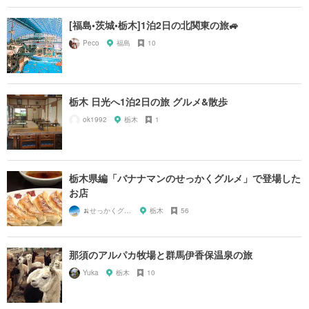
[福島•茨城•栃木]1泊2日の北関東の旅🚙
Peco
福島
10
栃木 日光へ1泊2日の旅 グルメ&散歩
ok1992
栃木
1
栃木県編「バナナマンのせっかくグルメ」で登場した
お店
🍌せっかくグルメまにあ🍌
栃木
56
那須のアルパカ牧場と群馬伊香保温泉の旅
Yuka
栃木
10