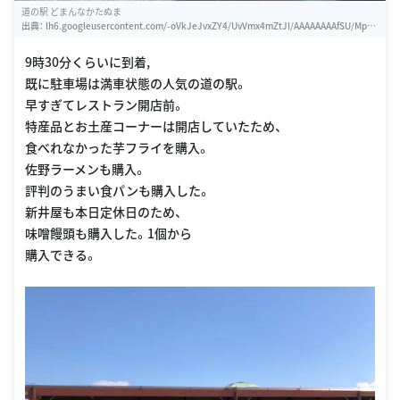
道の駅 どまんなかたぬま
出典：
lh6.googleusercontent.com/-oVkJeJvxZY4/UvVmx4mZtJI/AAAAAAAAfSU/Mp7c
RwQqa2E/w460-h310-s0/photo.jpg
9時30分くらいに到着,
既に駐車場は満車状態の人気の道の駅。
早すぎてレストラン開店前。
特産品とお土産コーナーは開店していたため、
食べれなかった芋フライを購入。
佐野ラーメンも購入。
評判のうまい食パンも購入した。
新井屋も本日定休日のため、
味噌饅頭も購入した。1個から
購入できる。