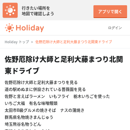
行きたい場所を
アプリで開く
地図で確認しよう
ログイン
Holiday トップ
佐野厄除け大師と足利大藤まつり北関東ドライブ
佐野厄除け大師と足利大藤まつり北関
東ドライブ
佐野厄除け大師と足利大藤まつりを見る
道の駅めぬまに併設されている薔薇園を見る
佐野と言えばラーメン いもフライ 栃木いちごを使った
いちご大福 有名な味噌饅頭
太田市B級グルメの焼きそば ナスの蒲焼き
群馬県名物焼きまんじゅう
埼玉熊谷名物うどん