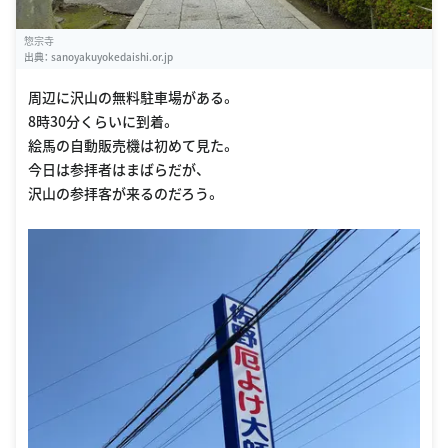
惣宗寺
出典：
sanoyakuyokedaishi.or.jp
周辺に沢山の無料駐車場がある。
8時30分くらいに到着。
絵馬の自動販売機は初めて見た。
今日は参拝者はまばらだが、
沢山の参拝客が来るのだろう。