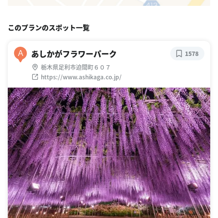
このプランのスポット一覧
あしかがフラワーパーク
A
1578
栃木県足利市迫間町６０７
https://www.ashikaga.co.jp/