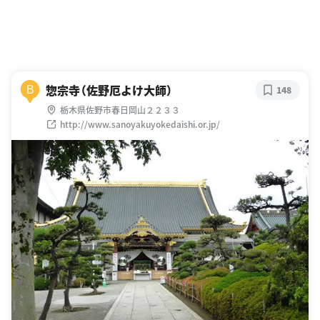
惣宗寺（佐野厄よけ大師）
B
148
栃木県佐野市春日岡山２２３３
http://www.sanoyakuyokedaishi.or.jp/