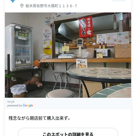
栃木県佐野市大橋町１１３６-７
su ya
G
oogle Places
残念ながら開店前て購入出来ず。
このスポットの詳細を見る