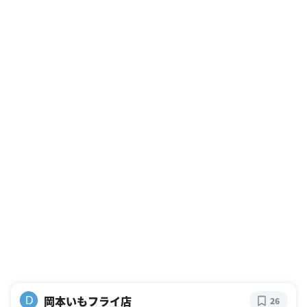
岡本いもフライ店
D
26