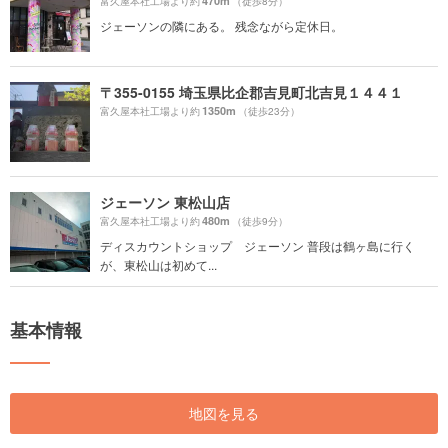
470m
富久屋本社工場より約
（徒歩8分）
ジェーソンの隣にある。 残念ながら定休日。
〒355-0155 埼玉県比企郡吉見町北吉見１４４１
1350m
富久屋本社工場より約
（徒歩23分）
ジェーソン 東松山店
480m
富久屋本社工場より約
（徒歩9分）
ディスカウントショップ ジェーソン 普段は鶴ヶ島に行く
が、東松山は初めて...
基本情報
地図を見る