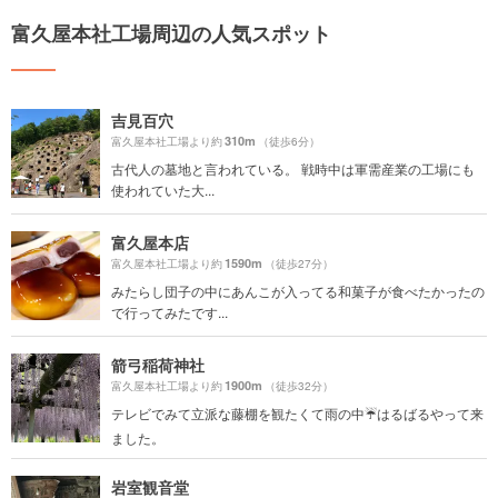
富久屋本社工場周辺の人気スポット
吉見百穴
310m
富久屋本社工場より約
（徒歩6分）
古代人の墓地と言われている。 戦時中は軍需産業の工場にも
使われていた大...
富久屋本店
1590m
富久屋本社工場より約
（徒歩27分）
みたらし団子の中にあんこが入ってる和菓子が食べたかったの
で行ってみたです...
箭弓稲荷神社
1900m
富久屋本社工場より約
（徒歩32分）
テレビでみて立派な藤棚を観たくて雨の中☔️はるばるやって来
ました。
岩室観音堂