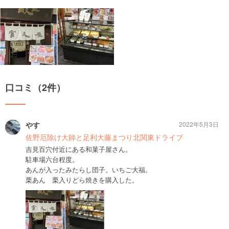
口コミ（2件）
やす
2022年5月3日
佐野厄除け大師と足利大藤まつり北関東ドライブ
吉見百穴付近にある和菓子屋さん。
駐車場六台程度。
あんが入ったみたらし団子。いちご大福。
栗あん 栗入りどら焼きを購入した。