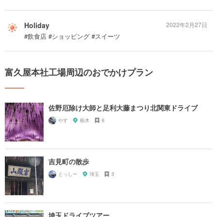
Holiday
2022年2月27日
#飲食店 #ショッピング #スイーツ
富久屋本社工場周辺のおでかけプラン
佐野厄除け大師と足利大藤まつり北関東ドライブ
やす
栃木
6
吉見町の散歩
とっしー
埼玉
3
埼玉ドライブツアー