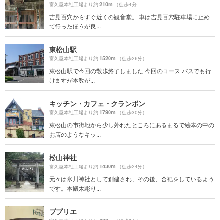
210m
富久屋本社工場より約
（徒歩4分）
吉見百穴からすぐ近くの観音堂。 車は吉見百穴駐車場に止め
て行ったほうが良...
東松山駅
1520m
富久屋本社工場より約
（徒歩26分）
東松山駅で今回の散歩終了しました 今回のコース バスでも行
けますが本数が...
キッチン・カフェ・クランボン
1790m
富久屋本社工場より約
（徒歩30分）
東松山の市街地から少し外れたところにあるまるで絵本の中の
お店のようなキッ...
松山神社
1430m
富久屋本社工場より約
（徒歩24分）
元々は氷川神社として創建され、その後、合祀をしているよう
です。本殿木彫り...
ププリエ