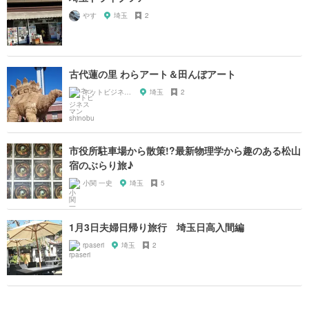
やす
埼玉
2
古代蓮の里 わらアート＆田んぼアート
ネットビジネスマン shinobu
埼玉
2
市役所駐車場から散策!?最新物理学から趣のある松山
宿のぶらり旅♪
小関 一史
埼玉
5
1月3日夫婦日帰り旅行 埼玉日高入間編
rpaseri
埼玉
2