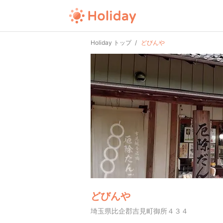
Holiday トップ
どびんや
どびんや
埼玉県比企郡吉見町御所４３４