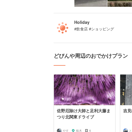
Holiday
#飲食店 #ショッピング
どびんや周辺のおでかけプラン
佐野厄除け大師と足利大藤ま
吉見
つり北関東ドライブ
やす
栃木
6
と