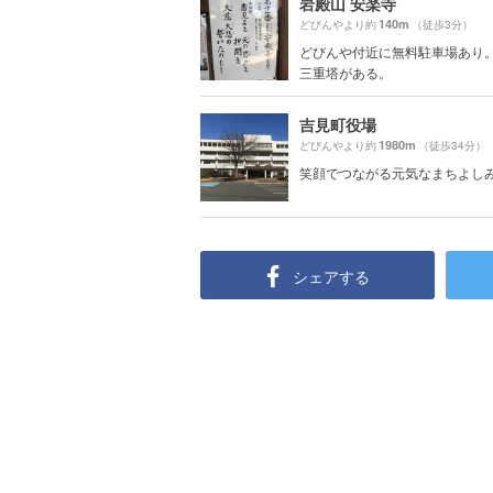
岩殿山 安楽寺
140m
どびんやより約
（徒歩3分）
どびんや付近に無料駐車場あり
三重塔がある。
吉見町役場
1980m
どびんやより約
（徒歩34分）
笑顔でつながる元気なまちよし
シェアする