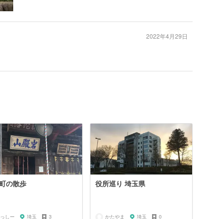
2022年4月29日
町の散歩
役所巡り 埼玉県
っしー
埼玉
3
かたやま
埼玉
0