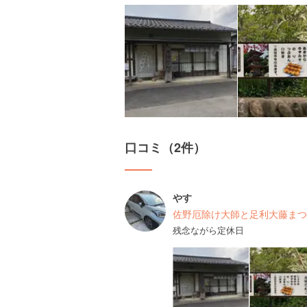
口コミ（2件）
やす
佐野厄除け大師と足利大藤まつ
残念ながら定休日