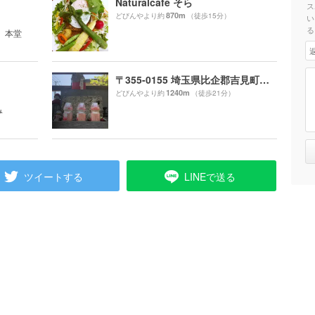
Naturalcafe そら
ス
870m
どびんやより約
（徒歩15分）
い
る
。 本堂
〒355-0155 埼玉県比企郡吉見町北吉見１４４１
1240m
どびんやより約
（徒歩21分）
み
ツイートする
LINEで送る