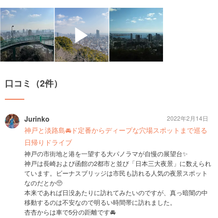
▶
口コミ（2件）
Jurinko
2022年2月14日
神戸と淡路島🚘ド定番からディープな穴場スポットまで巡る
日帰りドライブ
神戸の市街地と港を一望する大パノラマが自慢の展望台✨
神戸は長崎および函館の2都市と並び「日本三大夜景」に数えられ
ています。ビーナスブリッジは市民も訪れる人気の夜景スポット
なのだとか🥺
本来であれば日没あたりに訪れてみたいのですが、真っ暗闇の中
移動するのは不安なので明るい時間帯に訪れました。
杏杏からは車で5分の距離です🚘