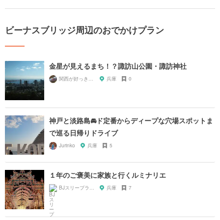
ビーナスブリッジ周辺のおでかけプラン
金星が見えるまち！？諏訪山公園・諏訪神社
関西が好っきゃねん
兵庫
0
神戸と淡路島🚘ド定番からディープな穴場スポットま
で巡る日帰りドライブ
Jurinko
兵庫
5
１年のご褒美に家族と行くルミナリエ
BJスリープラスワン
兵庫
7