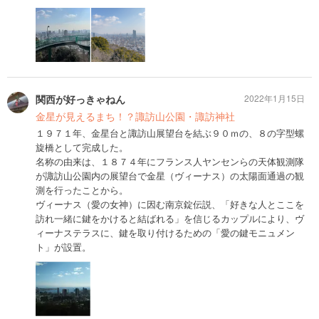
関西が好っきゃねん
2022年1月15日
金星が見えるまち！？諏訪山公園・諏訪神社
１９７１年、金星台と諏訪山展望台を結ぶ９０ｍの、８の字型螺
旋橋として完成した。
名称の由来は、１８７４年にフランス人ヤンセンらの天体観測隊
が諏訪山公園内の展望台で金星（ヴィーナス）の太陽面通過の観
測を行ったことから。
ヴィーナス（愛の女神）に因む南京錠伝説、「好きな人とここを
訪れ一緒に鍵をかけると結ばれる」を信じるカップルにより、ヴ
ィーナステラスに、鍵を取り付けるための「愛の鍵モニュメン
ト」が設置。