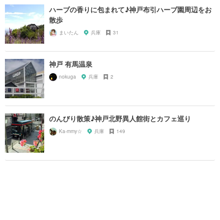
ハーブの香りに包まれて♪神戸布引ハーブ園周辺をお
散歩
まいたん
兵庫
31
神戸 有馬温泉
nokuga
兵庫
2
のんびり散策♪神戸北野異人館街とカフェ巡り
Ka-mmy☆
兵庫
149