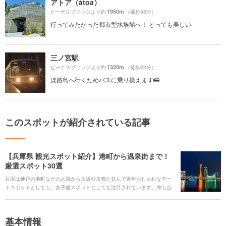
アトア（átoa）
1950m
ビーナスブリッジより約
（徒歩33分）
行ってみたかった都市型水族館へ！ とっても美しい
三ノ宮駅
1320m
ビーナスブリッジより約
（徒歩22分）
淡路島へ行くためバスに乗り換えます🚌
このスポットが紹介されている記事
【兵庫県 観光スポット紹介】港町から温泉街まで！
厳選スポット30選
兵庫は神戸の港町などの人気から大阪や京都と並んで近年おしゃれなデー
トスポットとしても、女子旅スポットとしても注目されています。海も山
もあるので、エリアごとの特色も満載です。今回はそんな兵庫の神戸だけ
でない魅力を定番からカップルでのデート、子どもとの旅行、とっておき
のグルメまでカテゴリーごとにとっておきをまとめた完全版としてご紹介
基本情報
します。