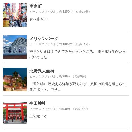
南京町
1250m
ビーナスブリッジより約
（徒歩21分）
食べ歩き🚶‍♀️
メリケンパーク
1820m
ビーナスブリッジより約
（徒歩31分）
神戸といえば！できてみたかったところ。 修学旅行生がいっ
ぱいでした！
北野異人館街
280m
ビーナスブリッジより約
（徒歩5分）
〈番外編〉 歴史ある洋館が建ち並び、異国の風情を感じられ
るスポット。中学...
生田神社
930m
ビーナスブリッジより約
（徒歩16分）
三宮駅すぐ