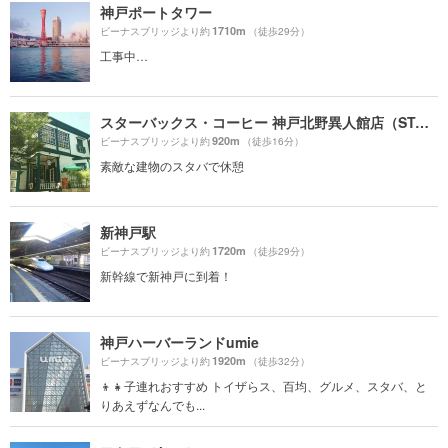
神戸ポートタワー
1710m
ビーナスブリッジより約
（徒歩29分）
工事中…
スターバックス・コーヒー 神戸北野異人館店（STARBUCKS COFFEE）
920m
ビーナスブリッジより約
（徒歩16分）
素敵な建物のスタバで休憩
新神戸駅
1720m
ビーナスブリッジより約
（徒歩29分）
新幹線で新神戸に到着！
神戸ハーバーランドumie
1920m
ビーナスブリッジより約
（徒歩32分）
👦👧子連れおすすめ トイザらス、百均、グルメ、スタバ、と
りあえずなんでも...