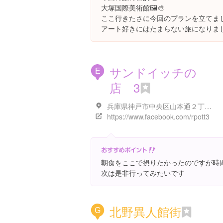
大塚国際美術館🖼🎨
ここ行きたさに今回のプランを立てま
アート好きにはたまらない旅になりま
サンドイッチの
E
店 3
兵庫県神戸市中央区山本通２丁目５-１８
https://www.facebook.com/rpott3
朝食をここで摂りたかったのですが時
次は是非行ってみたいです
北野異人館街
G