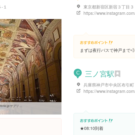
-１
東京都新宿区新宿３丁目３
まずは夜行バスで神戸まで💨
三ノ宮駅
C
.jpサプリ ...
★08:10到着