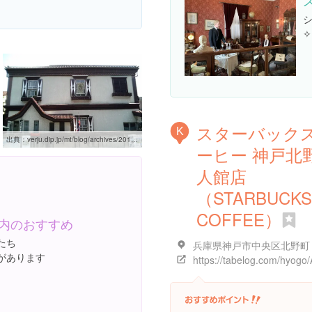
✧
スターバック
K
出典：
verju.dip.jp/mt/blog/archives/2010/06/post_1185.html
ーヒー 神戸北
人館店
（STARBUCKS
COFFEE）
内のおすすめ
たち
があります