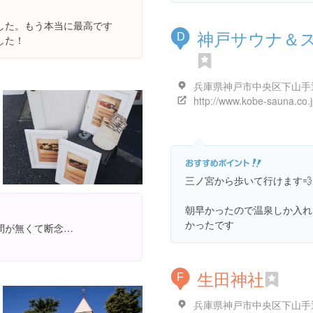
した。もう本当に最高です
神戸サウナ＆
D
した！
http://www.kobe-sauna.co.j
三ノ宮から歩いて行けます💨
朝早かったので温泉しか入れ
かったです
間が無くて断念…
生田神社
F