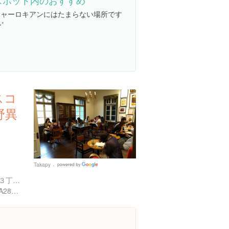
スポット内のおすすめ
シャーロキアンにはたまらない場所です
‧˚
スコ
野異
Takapy
Google
Places
兵庫県神戸市中央区北野町３丁目１-３１ 北野物語館（旧ハインリヒ・フロインドリーブ邸）
https://tabelog.com/hyogo/A2801/A280101/28015297/