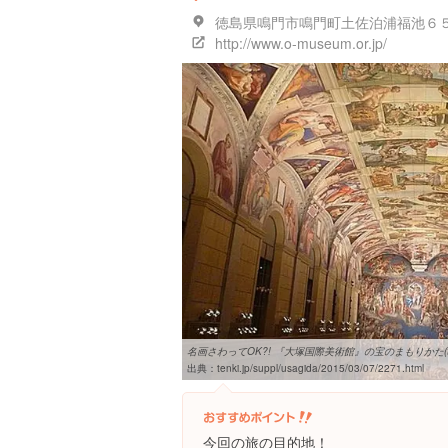
徳島県鳴門市鳴門町土佐泊浦福池６５
http://www.o-museum.or.jp/
名画さわってOK?! 『大塚国際美術館』の宝のまもりかた(tenki
出典：
tenki.jp/suppl/usagida/2015/03/07/2271.html
今回の旅の目的地！