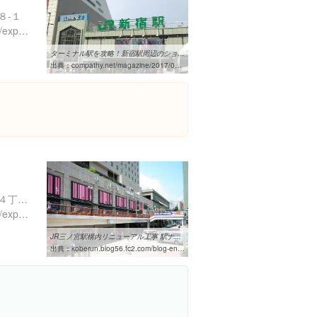
８-１
https://www.instagram.com/explore/locations/101158171492497/?hl=ja
ターミナル駅を攻略！新宿駅周辺のショッピングモール・買い物スポット ...
出典：
compathy.net/magazine/2017/03/22/shinjuku-shopping
兵庫県神戸市中央区布引町４丁目１番-１
https://www.instagram.com/explore/locations/641440150
JR三ノ宮駅構内リニューアル工事 駅ナカファッションゾーン第二弾開業 ...
出典：
koberun.blog56.fc2.com/blog-entry-472.html