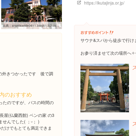
https://ikutajinja.or.jp/
出典：
angelicsmile0611.blog61.fc2.com/blog-entry-3060.html
サウナ&スパから徒歩で行けま
お参り済ませて次の場所へ✧‧
の外きつかったです 後で調
内のおすすめ
ったのですが、バスの時間の
長屋(仏蘭西館) ベンの家 の3
せんでした( ；ᵕ； )
つだけでもとても満足できま