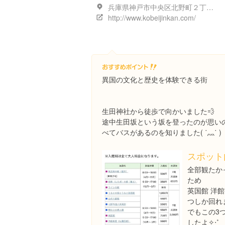
兵庫県神戸市中央区北野町２丁目３
http://www.kobeijinkan.com/
異国の文化と歴史を体験できる街
生田神社から徒歩で向かいました💨
途中生田坂という坂を登ったのが思い
べてバスがあるのを知りました( ˙灬˙ )
スポット
全部観たか
ため
英国館 洋館
つしか回れま
でもこの3
したよ✧‧˚