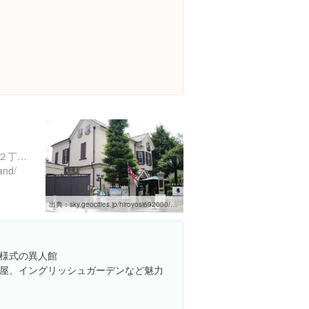
兵庫県神戸市中央区北野町２丁目３-１６
and/
出典：
sky.geocities.jp/hiroyosi692000/hiro-hotogara2.html
様式の異人館
屋、イングリッシュガーデンなど魅力