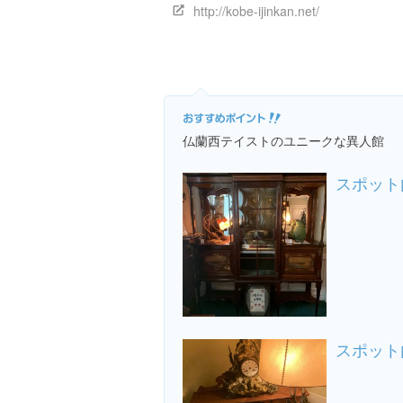
http://kobe-ijinkan.net/
仏蘭西テイストのユニークな異人館
スポット
スポット