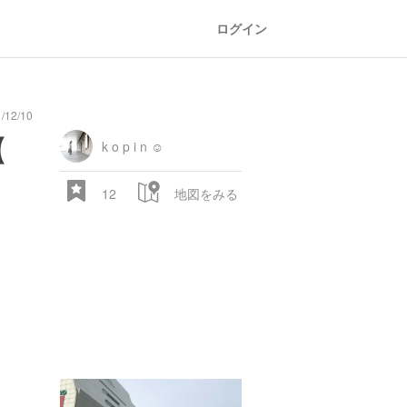
ログイン
12/10
oad
train
comic
mountain
sports
fishing
bbq
fashion
tradition
music
baby
camera
amusement
aquarium
sea
ball
baer
bell
flo
【
park
k o p i n ☺︎
12
地図をみる
28.522 px