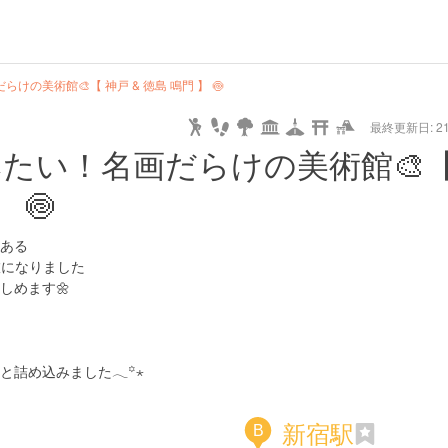
hot
type
star
camera
home
settings
profile
print
rank
mail
lock
calendar
access
けの美術館🎨【 神戸 & 徳島 鳴門 】 🍥
最終更新日: 21/
e
walking
cycling
nature
stroll
art
camp
history
castle
temple
cafe
gourmet
onsen
outdoor
world
public bath
shopping
general
railr
みたい！名画だらけの美術館🎨
heritage
store
 🍥
go
ある
旅になりました
しめます🌼
詰め込みました𓂃꙳⋆
新宿駅
B