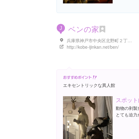
ベンの家
J
兵庫県神戸市中央区北野町２丁目３-２１
http://kobe-ijinkan.net/ben/
エキセントリックな異人館
スポット
動物の剥製
とても迫力