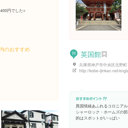
,400円でした○
内のおすすめ
英国館
H
http://kobe-ijinkan.net/engl
異国情緒あふれるコロニアル
シャーロック・ホームズの部
的はスポットがいっぱい