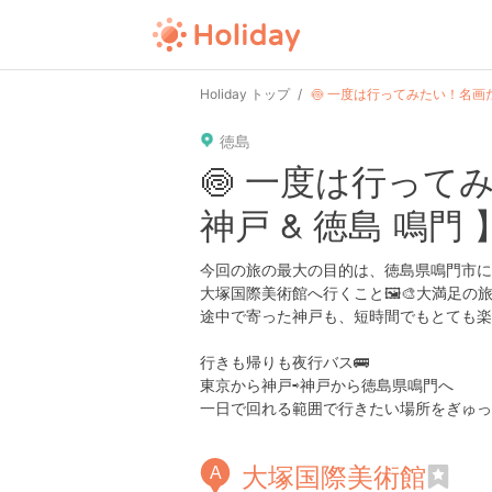
user
pin
tel
time
url
guide
Holiday トップ
🍥 一度は行ってみたい！名画だら
徳島
date
child
solitary
pet
driv
🍥 一度は行って
神戸 & 徳島 鳴門 】
tokyo
kanagawa
osaka
kyoto
hyo
今回の旅の最大の目的は、徳島県鳴門市に
大塚国際美術館へ行くこと🖼🎨大満足の
途中で寄った神戸も、短時間でもとても楽
行きも帰りも夜行バス🚌
東京から神戸⇨神戸から徳島県鳴門へ
一日で回れる範囲で行きたい場所をぎゅっと
大塚国際美術館
A