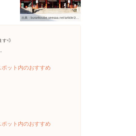
出典：
burarikoube.seesaa.net/article/251865456.html
す💨
˚
スポット内のおすすめ
スポット内のおすすめ