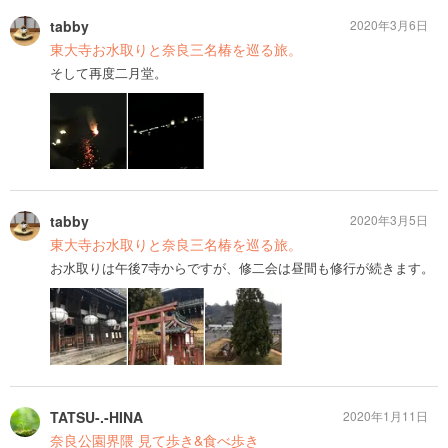
tabby
2020年3月6日
東大寺お水取りと奈良三名椿を巡る旅。
そして再度二月堂。
tabby
2020年3月5日
東大寺お水取りと奈良三名椿を巡る旅。
お水取りは午後7寺からですが、修二会は昼間も修行が続きます。
TATSU-.-HINA
2020年1月11日
奈良公園界隈 見て歩き&食べ歩き