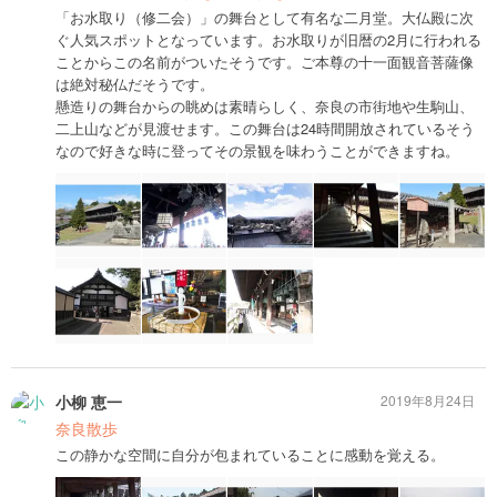
「お水取り（修二会）」の舞台として有名な二月堂。大仏殿に次
ぐ人気スポットとなっています。お水取りが旧暦の2月に行われる
ことからこの名前がついたそうです。ご本尊の十一面観音菩薩像
は絶対秘仏だそうです。
懸造りの舞台からの眺めは素晴らしく、奈良の市街地や生駒山、
二上山などが見渡せます。この舞台は24時間開放されているそう
なので好きな時に登ってその景観を味わうことができますね。
小柳 恵一
2019年8月24日
奈良散歩
この静かな空間に自分が包まれていることに感動を覚える。