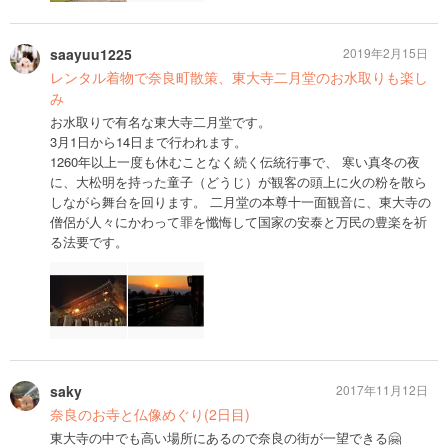
saayuu1225
2019年2月15日
レンタル着物で奈良町散策、東大寺二月堂のお水取りも楽し
み
お水取りで有名な東大寺二月堂です。
3月1日から14日まで行われます。
1260年以上一度も休むことなく続く伝統行事で、 寒い真冬の夜
に、大松明を持った童子（どうじ）が観客の頭上に火の粉を散ら
しながら舞台を回ります。 二月堂の本尊十一面観音に、東大寺の
僧侶が人々にかわって罪を懺悔して国家の安泰と万民の豊楽を祈
る法要です。
saky
2017年11月12日
奈良のお寺と仏像めぐり(2日目)
東大寺の中でも高い場所にあるので奈良の街が一望できる🤗