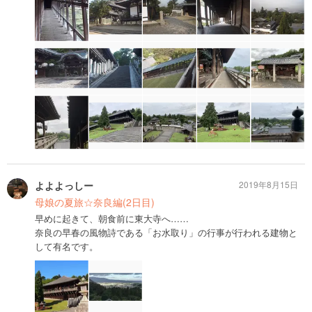
よよよっしー
2019年8月15日
母娘の夏旅☆奈良編(2日目)
早めに起きて、朝食前に東大寺へ……
奈良の早春の風物詩である「お水取り」の行事が行われる建物と
して有名です。