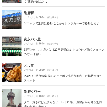
く 砂湯がほんと...
別府駅
500m
いづつより約
（徒歩9分）
ソニックで別府に移動 ここからレンタカー🚗で移動します
友永パン屋
380m
いづつより約
（徒歩7分）
別府名物 こし餡パン120円 建物はレトロだけど働くスタッフ
の方々は若い...
とよ常
280m
いづつより約
（徒歩5分）
POPEYE特別編集 僕らのニッポン小旅行案内。に掲載された
スポット
別府タワー
430m
いづつより約
（徒歩8分）
タワー好きにはたまらない、レトロ感。 展望台から見る別府
湾や別府の街はと...