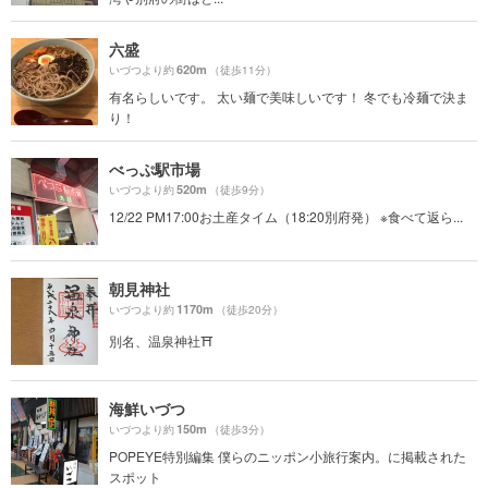
六盛
620m
いづつより約
（徒歩11分）
有名らしいです。 太い麺で美味しいです！ 冬でも冷麺で決ま
り！
べっぷ駅市場
520m
いづつより約
（徒歩9分）
12/22 PM17:00お土産タイム（18:20別府発） ※食べて返ら...
朝見神社
1170m
いづつより約
（徒歩20分）
別名、温泉神社⛩
海鮮いづつ
150m
いづつより約
（徒歩3分）
POPEYE特別編集 僕らのニッポン小旅行案内。に掲載された
スポット