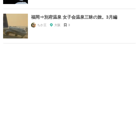
福岡⇒別府温泉 女子会温泉三昧の旅。3月編
ちか王
大阪
3