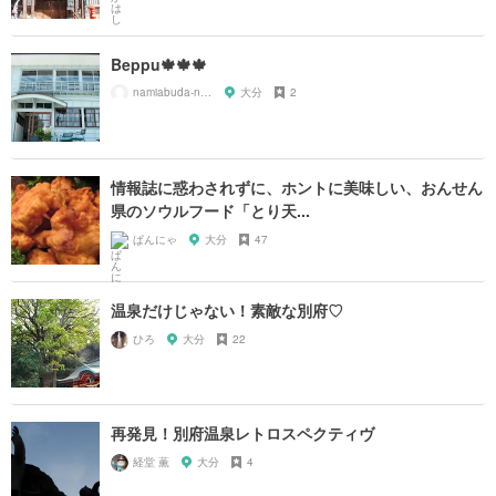
Beppu🍁🍁🍁
namiabuda-namiabuda-
大分
2
情報誌に惑わされずに、ホントに美味しい、おんせん
県のソウルフード「とり天...
ぱんにゃ
大分
47
温泉だけじゃない！素敵な別府♡
ひろ
大分
22
再発見！別府温泉レトロスペクティヴ
経堂 薫
大分
4