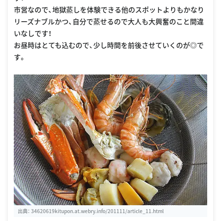
市営なので、地獄蒸しを体験できる他のスポットよりもかなり
リーズナブルかつ、自分で蒸せるので大人も大興奮のこと間違
いなしです！
お昼時はとても込むので、少し時間を前後させていくのが◎で
す。
出典：
34620619kitupon.at.webry.info/201111/article_11.html