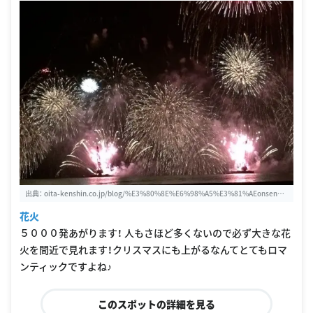
出典：
oita-kenshin.co.jp/blog/%E3%80%8E%E6%98%A5%E3%81%AEonsen%E
8%8A%B1%E7%81%AB%E5%A4%A7%E4%BC%9A%EF%BD%9E%E3%82%8
花火
6%E3%82%81%E3%80%81%E6%B9%A7%E3%81%84%E3%81%A6%E3%81%
BE%E3%81%99%E3%80%82%E3%81%B9%E3%81%A3%E3%81%B7%E3%8
５０００発あがります！ 人もさほど多くないので必ず大きな花
0%82
火を間近で見れます！クリスマスにも上がるなんてとてもロマ
ンティックですよね♪
このスポットの詳細を見る