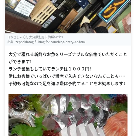
日本さしみ紀行 大分県別府市 海鮮いづつ
出典：
zeppekiatogifu.blog.fc2.com/blog-entry-32.html
大分で穫れる新鮮なお魚をリーズナブルな価格でいただくこと
ができます！
ランチ営業もしていてランチは１０００円！
常にお客様でいっぱいで満席で入店できないなんてことも・・・
予約も可能なので足を運ぶ際は予約することをお勧めします！