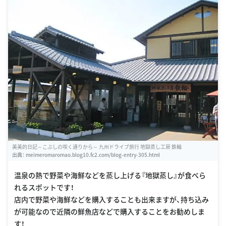
美美的日記～こぶしの咲く通りから～ 九州ドライブ旅行 地獄蒸し工房 鉄輪
出典：
meimeromaromao.blog10.fc2.com/blog-entry-305.html
温泉の熱で野菜や海鮮などを蒸し上げる『地獄蒸し』が食べら
れるスポットです！
店内で野菜や海鮮などを購入することも出来ますが、持ち込み
が可能なので近隣の鮮魚店などで購入することをお勧めしま
す！