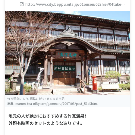
http://www.city.beppu.oita.jp/01onsen/02shiei/04takega
wara/takegawara.html
竹瓦温泉に入り、帰路に就く: ガンまる日記
出典：
marumi.tea-nifty.com/gammaru/2007/03/post_51df.html
地元の人が絶対におすすめする竹瓦温泉！
外観も映画のセットのような造りです。