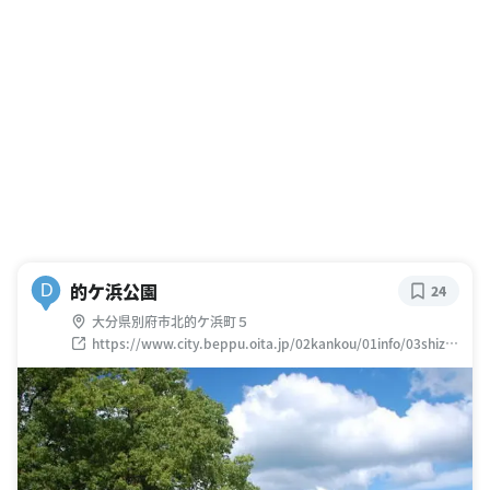
的ケ浜公園
D
24
大分県別府市北的ケ浜町５
https://www.city.beppu.oita.jp/02kankou/01info/03shize
n/12matogahama-park.html