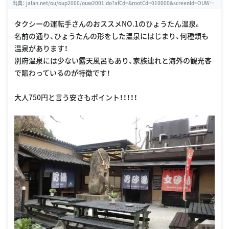
出典：
jalan.net/ou/oup2000/ouw2001.do?afCd=&rootCd=010000&screenId=OUW13
02&spotId=guide000000179813
タクシーの運転手さんのおススメNO.1のひょうたん温泉。
名前の通り、ひょうたんの形をした温泉にはじまり、何種類も
温泉があります！
別府温泉には少ない露天風呂もあり、家族連れと海外の観光客
で賑わっているのが特徴です！
大人750円と言う安さもポイント！！！！！