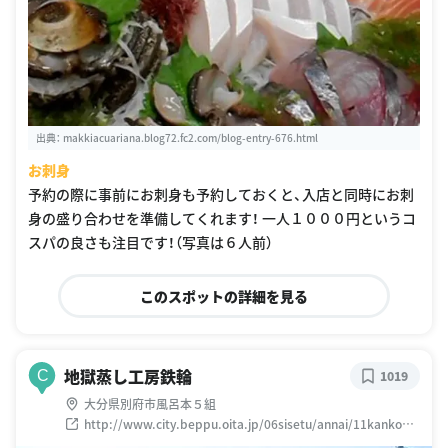
出典：
makkiacuariana.blog72.fc2.com/blog-entry-676.html
お刺身
予約の際に事前にお刺身も予約しておくと、入店と同時にお刺
身の盛り合わせを準備してくれます！ 一人１０００円というコ
スパの良さも注目です！（写真は６人前）
このスポットの詳細を見る
地獄蒸し工房鉄輪
C
1019
大分県別府市風呂本５組
http://www.city.beppu.oita.jp/06sisetu/annai/11kankou/
11-17jikgokumushi.html