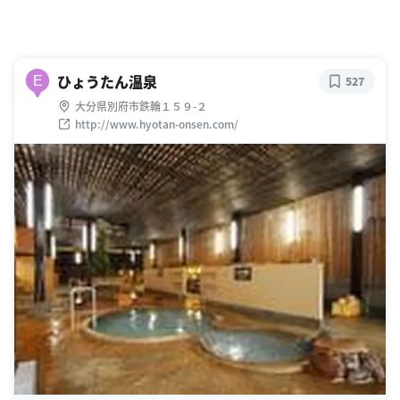
ひょうたん温泉
E
527
大分県別府市鉄輪１５９-２
http://www.hyotan-onsen.com/