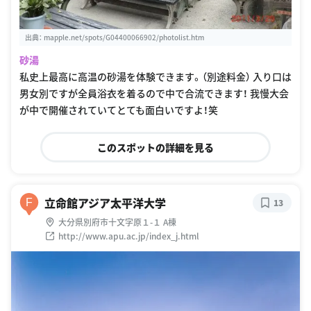
出典：
mapple.net/spots/G04400066902/photolist.htm
砂湯
私史上最高に高温の砂湯を体験できます。（別途料金） 入り口は
男女別ですが全員浴衣を着るので中で合流できます！ 我慢大会
が中で開催されていてとても面白いですよ！笑
このスポットの詳細を見る
立命館アジア太平洋大学
F
13
大分県別府市十文字原１-１ A棟
http://www.apu.ac.jp/index_j.html