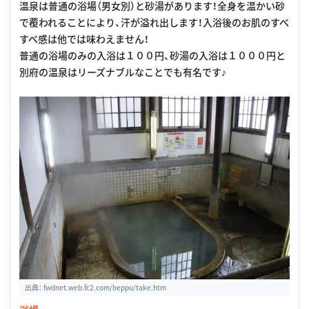
温泉は普通の浴場（男女別）と砂湯があります！全身を温かい砂
で覆われることにより、汗が溢れ出します！入浴後のお肌のすべ
すべ感は他では味わえません！
普通の浴場のみの入浴は１００円、砂湯の入浴は１０００円と
別府の温泉はリーズナブルなことでも有名です♪
出典：
fwdnet.web.fc2.com/beppu/take.htm