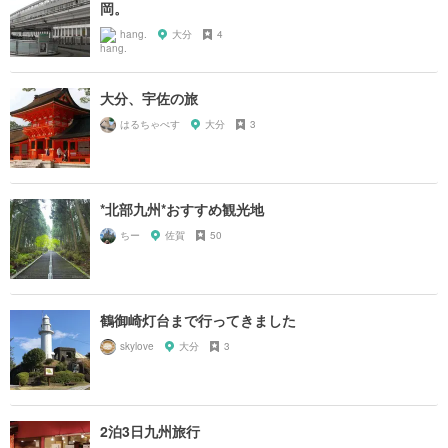
岡。
hang.
大分
4
大分、宇佐の旅
はるちゃぺす
大分
3
*北部九州*おすすめ観光地
ちー
佐賀
50
鶴御崎灯台まで行ってきました
skylove
大分
3
2泊3日九州旅行