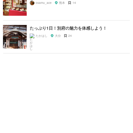
osamu_ace
熊本
14
たっぷり1日！別府の魅力を体感しよう！
たかはし
大分
24