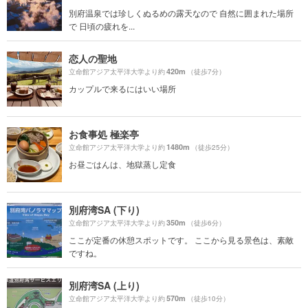
別府温泉では珍しくぬるめの露天なので 自然に囲まれた場所
で 日頃の疲れを...
恋人の聖地
420m
立命館アジア太平洋大学より約
（徒歩7分）
カップルで来るにはいい場所
お食事処 極楽亭
1480m
立命館アジア太平洋大学より約
（徒歩25分）
お昼ごはんは、地獄蒸し定食
別府湾SA (下り)
350m
立命館アジア太平洋大学より約
（徒歩6分）
ここが定番の休憩スポットです。 ここから見る景色は、素敵
ですね。
別府湾SA (上り)
570m
立命館アジア太平洋大学より約
（徒歩10分）