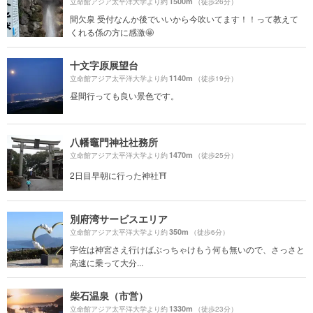
1500m
立命館アジア太平洋大学より約
（徒歩26分）
間欠泉 受付なんか後でいいから今吹いてます！！って教えて
くれる係の方に感激🤩
十文字原展望台
1140m
立命館アジア太平洋大学より約
（徒歩19分）
昼間行っても良い景色です。
八幡竈門神社社務所
1470m
立命館アジア太平洋大学より約
（徒歩25分）
2日目早朝に行った神社⛩️
別府湾サービスエリア
350m
立命館アジア太平洋大学より約
（徒歩6分）
宇佐は神宮さえ行けばぶっちゃけもう何も無いので、さっさと
高速に乗って大分...
柴石温泉（市営）
1330m
立命館アジア太平洋大学より約
（徒歩23分）