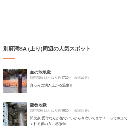
別府湾SA (上り)周辺の人気スポット
血の池地獄
1720m
別府湾SA (上り)より約
（徒歩29分）
真っ赤に湧き上がる温泉♨️
龍巻地獄
1820m
別府湾SA (上り)より約
（徒歩31分）
間欠泉 受付なんか後でいいから今吹いてます！！って教えて
くれる係の方に感激🤩