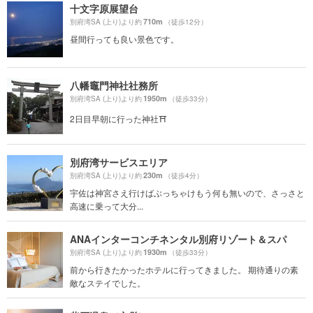
十文字原展望台
710m
別府湾SA (上り)より約
（徒歩12分）
昼間行っても良い景色です。
八幡竈門神社社務所
1950m
別府湾SA (上り)より約
（徒歩33分）
2日目早朝に行った神社⛩️
別府湾サービスエリア
230m
別府湾SA (上り)より約
（徒歩4分）
宇佐は神宮さえ行けばぶっちゃけもう何も無いので、さっさと
高速に乗って大分...
ANAインターコンチネンタル別府リゾート＆スパ
1930m
別府湾SA (上り)より約
（徒歩33分）
前から行きたかったホテルに行ってきました。 期待通りの素
敵なステイでした。