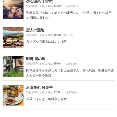
柴石温泉（市営）
1450m
別府湾SA (上り)より約
（徒歩25分）
別府温泉では珍しくぬるめの露天なので 自然に囲まれた場所
で 日頃の疲れを...
恋人の聖地
190m
別府湾SA (上り)より約
（徒歩4分）
カップルで来るにはいい場所
明礬 湯の里
1940m
別府湾SA (上り)より約
（徒歩33分）
岡本屋売店から少し先にお土産屋さん、露天風呂、明礬温泉露
天風呂がある施設...
お食事処 極楽亭
1780m
別府湾SA (上り)より約
（徒歩30分）
お昼ごはんは、地獄蒸し定食