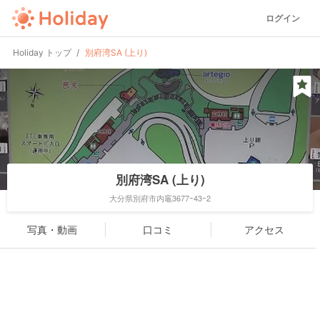
ログイン
Holiday トップ
別府湾SA (上り)
別府湾SA (上り)
大分県別府市内竈3677ｰ43ｰ2
写真・動画
口コミ
アクセス