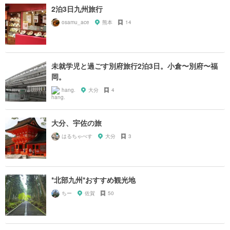
2泊3日九州旅行
osamu_ace
熊本
14
未就学児と過ごす別府旅行2泊3日。小倉〜別府〜福
岡。
hang.
大分
4
大分、宇佐の旅
はるちゃぺす
大分
3
*北部九州*おすすめ観光地
ちー
佐賀
50