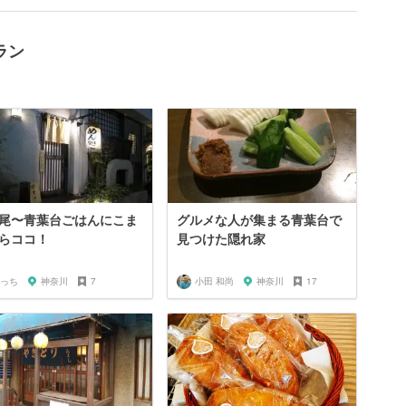
ラン
尾〜青葉台ごはんにこま
グルメな人が集まる青葉台で
らココ！
見つけた隠れ家
っち
神奈川
7
小田 和尚
神奈川
17