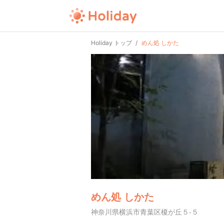
Holiday トップ
めん処 しかた
めん処 しかた
神奈川県横浜市青葉区榎が丘５-５