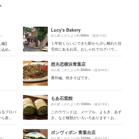
ト
Lucy's Bakery
560m
めん処 しかたより約
（徒歩10分）
分）
１年前くらいにできた駅から少し離れた住
ぁ麺】
宅街にあるお店。おしゃれでログハウ...
め...
想夫恋横浜青葉店
2000m
）
めん処 しかたより約
（徒歩34分）
番外編。焼きそばです。
もあ石窯館
1040m
めん処 しかたより約
（徒歩18分）
れるプロバ
このラウンドは、メープル、よもぎ、あず
産...
き、など種類がいろいろあります！お...
ボンヴィボン 青葉台店
1020m
分）
めん処 しかたより約
（徒歩17分）