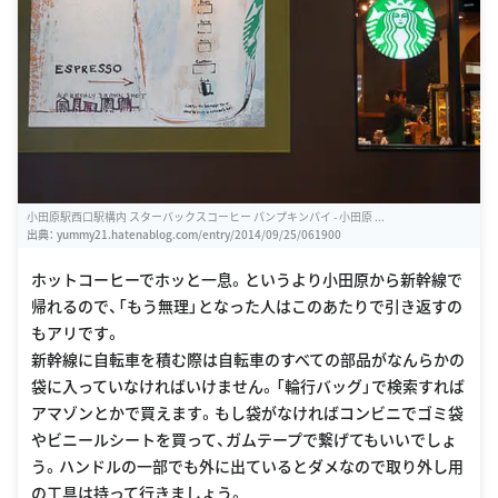
小田原駅西口駅構内 スターバックスコーヒー パンプキンパイ - 小田原 ...
出典：
yummy21.hatenablog.com/entry/2014/09/25/061900
ホットコーヒーでホッと一息。というより小田原から新幹線で
帰れるので、「もう無理」となった人はこのあたりで引き返すの
もアリです。
新幹線に自転車を積む際は自転車のすべての部品がなんらかの
袋に入っていなければいけません。「輪行バッグ」で検索すれば
アマゾンとかで買えます。もし袋がなければコンビニでゴミ袋
やビニールシートを買って、ガムテープで繋げてもいいでしょ
う。ハンドルの一部でも外に出ているとダメなので取り外し用
の工具は持って行きましょう。