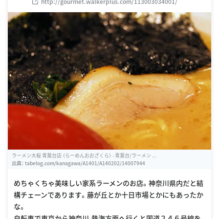
http://gourmet.walkerplus.com/113003034001/
ラーメン大桜 青葉台店 （らーめんおおざくら） - 青葉台/ラーメン ...
出典：
tabelog.com/kanagawa/A1401/A140202/14007944
めちゃくちゃ美味しい家系ラーメンのお店。神奈川県内だと結
構チェーンであります。藤が丘とか十日市場とかにもあったか
な。
自転車で東京から神奈川-熱海方面へ行くと国道２４６号線を