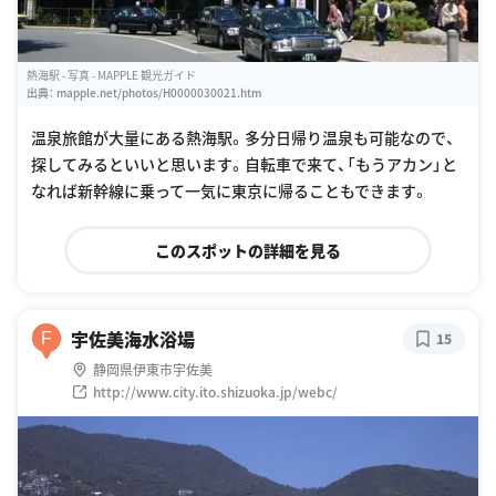
熱海駅 - 写真 - MAPPLE 観光ガイド
出典：
mapple.net/photos/H0000030021.htm
温泉旅館が大量にある熱海駅。多分日帰り温泉も可能なので、
探してみるといいと思います。自転車で来て、「もうアカン」と
なれば新幹線に乗って一気に東京に帰ることもできます。
このスポットの詳細を見る
宇佐美海水浴場
F
15
静岡県伊東市宇佐美
http://www.city.ito.shizuoka.jp/webc/