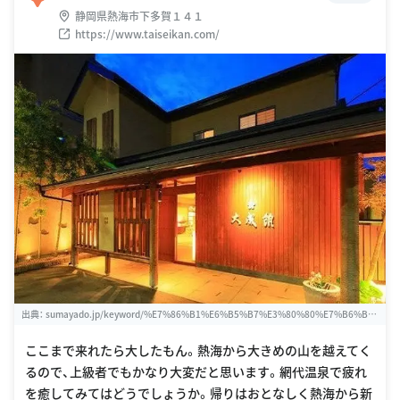
静岡県熱海市下多賀１４１
https://www.taiseikan.com/
出典：
sumayado.jp/keyword/%E7%86%B1%E6%B5%B7%E3%80%80%E7%B6%B
2%E4%BB%A3%E6%B8%A9%E6%B3%89%E3%80%80%E5%A4%A7%E6%88%90%
E9%A4%A8%E3%80%80%E3%83%9A%E3%83%83%E3%83%88
ここまで来れたら大したもん。熱海から大きめの山を越えてく
るので、上級者でもかなり大変だと思います。網代温泉で疲れ
を癒してみてはどうでしょうか。帰りはおとなしく熱海から新