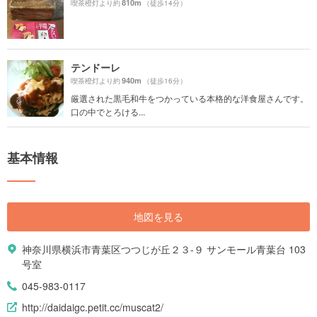
810m
喫茶橙灯より約
（徒歩14分）
テンドーレ
940m
喫茶橙灯より約
（徒歩16分）
厳選された黒毛和牛をつかっている本格的な洋食屋さんです。
口の中でとろける...
基本情報
地図を見る
神奈川県横浜市青葉区つつじが丘２３-９ サンモール青葉台 103
号室
045-983-0117
http://daidaigc.petit.cc/muscat2/