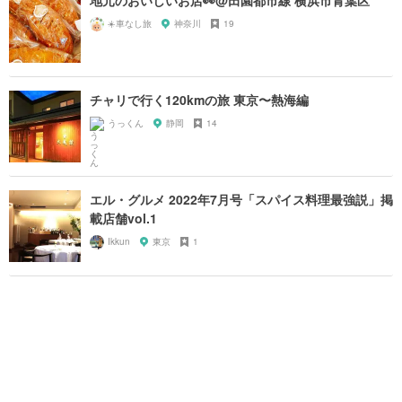
☀️車なし旅
神奈川
19
チャリで行く120kmの旅 東京〜熱海編
うっくん
静岡
14
エル・グルメ 2022年7月号「スパイス料理最強説」掲
載店舗vol.1
Ikkun
東京
1