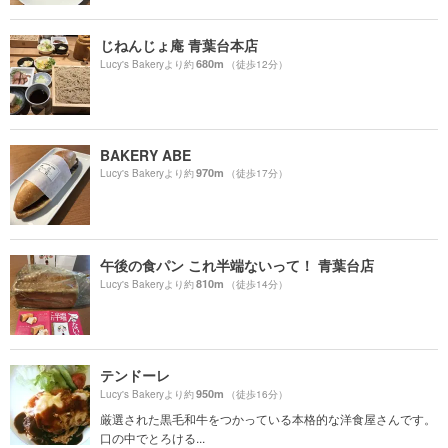
じねんじょ庵 青葉台本店
680m
Lucy's Bakeryより約
（徒歩12分）
BAKERY ABE
970m
Lucy's Bakeryより約
（徒歩17分）
午後の食パン これ半端ないって！ 青葉台店
810m
Lucy's Bakeryより約
（徒歩14分）
テンドーレ
950m
Lucy's Bakeryより約
（徒歩16分）
厳選された黒毛和牛をつかっている本格的な洋食屋さんです。
口の中でとろける...