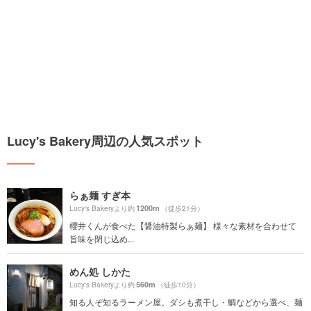
Lucy's Bakery周辺の人気スポット
らぁ麺 すぎ本
1200m
Lucy's Bakeryより約
（徒歩21分）
櫻井くんが食べた【醤油特製らぁ麺】 様々な素材を合わせて
旨味を閉じ込め...
めん処 しかた
560m
Lucy's Bakeryより約
（徒歩10分）
知る人ぞ知るラーメン屋。ダシも煮干し・鯛などから選べ、麺