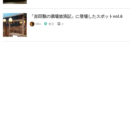
「吉田類の酒場放浪記」に登場したスポットvol.6
kiko
東京
3