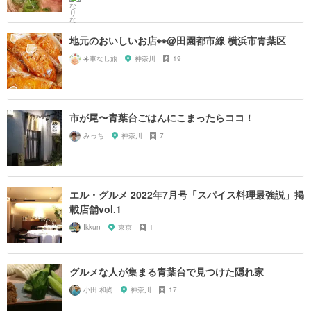
地元のおいしいお店👀@田園都市線 横浜市青葉区
☀️車なし旅
神奈川
19
市が尾〜青葉台ごはんにこまったらココ！
みっち
神奈川
7
エル・グルメ 2022年7月号「スパイス料理最強説」掲
載店舗vol.1
Ikkun
東京
1
グルメな人が集まる青葉台で見つけた隠れ家
小田 和尚
神奈川
17