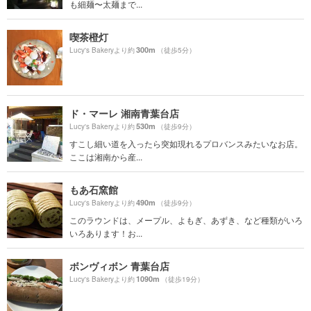
も細麺〜太麺まで...
喫茶橙灯
300m
Lucy's Bakeryより約
（徒歩5分）
ド・マーレ 湘南青葉台店
530m
Lucy's Bakeryより約
（徒歩9分）
すこし細い道を入ったら突如現れるプロバンスみたいなお店。
ここは湘南から産...
もあ石窯館
490m
Lucy's Bakeryより約
（徒歩9分）
このラウンドは、メープル、よもぎ、あずき、など種類がいろ
いろあります！お...
ボンヴィボン 青葉台店
1090m
Lucy's Bakeryより約
（徒歩19分）