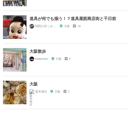
道具が何でも揃う！？道具屋筋商店街と千日前
関西が好っきゃねん
大阪
18
大阪散歩
kawaman
大阪
3
大阪
森本瑞生
大阪
3