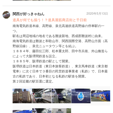
関西が好っきゃねん
2020年5月13日
道具が何でも揃う！？道具屋筋商店街と千日前
南海電気鉄道本線、高野線、泉北高速鉄道高野線の停車駅の一
つ。
駅名は周辺地域の地名である難波新地、西成郡難波村に由来。
南海電気鉄道は難波と和歌山市、関西国際空港、高野山方面（高
野線沿線）、泉北ニュータウン等とを結ぶ。
１８８４年、藤田伝三郎、松本重太郎、田中市兵衛、外山脩造ら
によって大阪堺間鉄道を設立。
１８８５年、阪堺鉄道の駅として開業。
阪堺鉄道は日本鉄道（東日本旅客鉄道）、東京馬車鉄道（東京都
電車）に次ぐ日本で３番目の民営鉄道事業者（私鉄）で、日本最
古の私鉄であり、日本初となる私鉄の駅舎を開業。
第２回近畿の駅百選に選定。