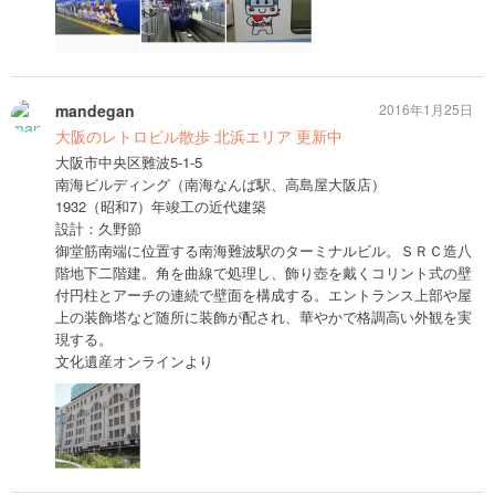
mandegan
2016年1月25日
大阪のレトロビル散歩 北浜エリア 更新中
大阪市中央区難波5-1-5
南海ビルディング（南海なんば駅、高島屋大阪店）
1932（昭和7）年竣工の近代建築
設計：久野節
御堂筋南端に位置する南海難波駅のターミナルビル。ＳＲＣ造八
階地下二階建。角を曲線で処理し、飾り壺を戴くコリント式の壁
付円柱とアーチの連続で壁面を構成する。エントランス上部や屋
上の装飾塔など随所に装飾が配され、華やかで格調高い外観を実
現する。
文化遺産オンラインより