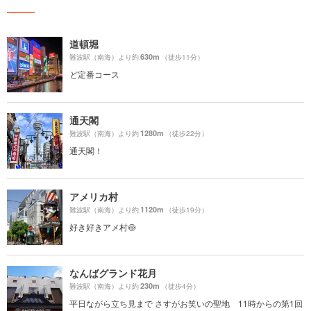
道頓堀
630m
難波駅（南海）より約
（徒歩11分）
ど定番コース
通天閣
1280m
難波駅（南海）より約
（徒歩22分）
通天閣！
アメリカ村
1120m
難波駅（南海）より約
（徒歩19分）
好き好きアメ村🍥
なんばグランド花月
230m
難波駅（南海）より約
（徒歩4分）
平日ながら立ち見まで さすがお笑いの聖地 11時からの第1回