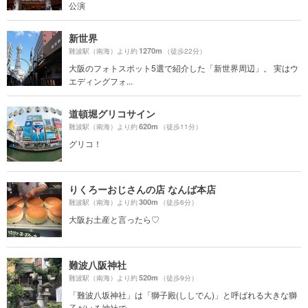
公演
新世界
1270m
難波駅（南海）より約
（徒歩22分）
大阪のフォトスポット5選で紹介した「新世界周辺」。 実はウ
エディングフォ...
道頓堀グリコサイン
620m
難波駅（南海）より約
（徒歩11分）
グリコ！
りくろーおじさんの店 なんば本店
300m
難波駅（南海）より約
（徒歩6分）
大阪お土産と言ったら♡
難波八阪神社
520m
難波駅（南海）より約
（徒歩9分）
「難波八坂神社」は「獅子殿(ししでん)」と呼ばれる大きな獅
子がいる神社で...