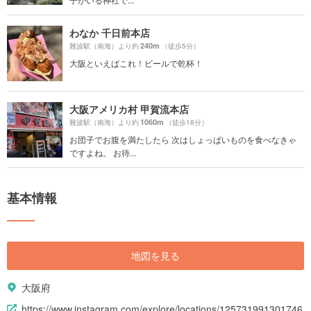
わなか 千日前本店
240m
難波駅（南海）より約
（徒歩5分）
大阪といえばこれ！ビールで乾杯！
大阪アメリカ村 甲賀流本店
1060m
難波駅（南海）より約
（徒歩18分）
お団子でお腹を満たしたら 次はしょっぱいものを食べなきゃ
ですよね。 お待...
基本情報
地図を見る
大阪府
https://www.instagram.com/explore/locations/125731991301746