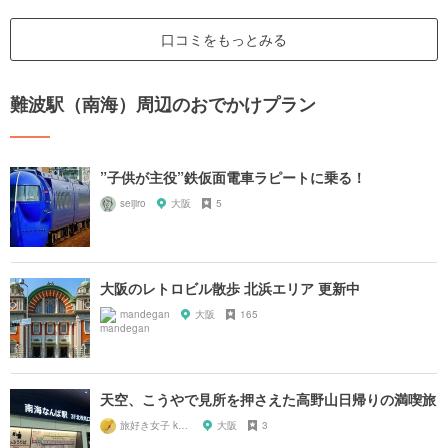
口コミをもっとみる
難波駅（南海）周辺のおでかけプラン
”子供が主役”鉄仮面電車ラピートに乗る！
seijiro
大阪
5
大阪のレトロビル散歩 北浜エリア 更新中
mandegan
大阪
165
天空、こうやで見所を押さえた高野山日帰りの満喫旅
旅好き女子 kazy
大阪
3